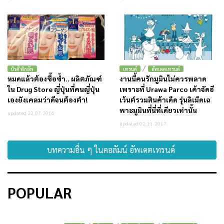
/
บิวตี้ พิกอัพ
เทรนด์
อัพเดตเทรนด์
หมดแล้วต้องซื้อซ้ำ.. ผลิตภัณฑ์
งานนี้คนรักมูมินไม่ควรพลาด
ใน Drug Store ญี่ปุ่นที่คนญี่ปุ่น
เพราะที่ Urawa Parco เค้าจัดอี
เองยังเคลมว่าดีจนต้องตำ!
เว้นต์รวมสินค้าเด็ด รุ่นลิเม็ดเฉ
พาะมูมินที่นี่ที่เดียวเท่านั้น
updated 22.07.2016
updated 02.11.2017
บทความอื่น ๆ ในคอลัมน์ อัพเดตเทรนด์
POPULAR