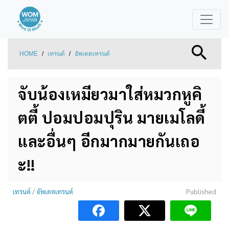
HOME
/
เทรนด์
/
อัพเดตเทรนด์
จับน้องเหมียวมาใส่หมวกหูคิ
ตตี้ ปอมปอมปุริน มายเมโลดี้
และอื่นๆ อีกมากมายกันเถอ
ะ!!
เทรนด์
/
อัพเดตเทรนด์
Published