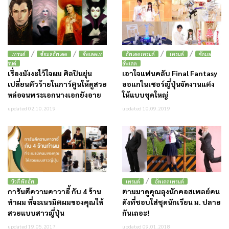
/
/
/
/
เทรนด์
ข้อมูลอัพเดต
อัพเดตเท
อัพเดตเทรนด์
เทรนด์
ข้อมูล
รนด์
อัพเดต
เรื่องมังงะไว้ใจผม ศิลปินยุ่น
เอาใจแฟนคลับ Final Fantasy
เปลี่ยนตัวร้ายในการ์ตูนให้ดูสวย
ออแกไนเซอร์ญี่ปุ่นจัดงานแต่ง
หล่อจนพระเอกนางเอกยังอาย
ให้แบบชุดใหญ่
updated 02.10.2019
updated 10.09.2019
/
บิวตี้ พิกอัพ
เทรนด์
อัพเดตเทรนด์
การันตีความคาวาอี้ กับ 4 ร้าน
ตามมาดูคุณลุงนักคอสเพลย์คน
ทำผม ที่จะเนรมิตผมของคุณให้
ดังที่ชอบใส่ชุดนักเรียน ม. ปลาย
สวยแบบสาวญี่ปุ่น
กันเถอะ!
updated 19.05.2017
updated 09.01.2018