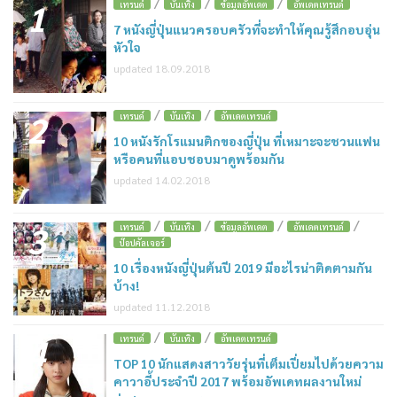
/
/
/
1
เทรนด์
บันเทิง
ข้อมูลอัพเดต
อัพเดตเทรนด์
7 หนังญี่ปุ่นแนวครอบครัวที่จะทำให้คุณรู้สึกอบอุ่น
หัวใจ
updated 18.09.2018
/
/
2
เทรนด์
บันเทิง
อัพเดตเทรนด์
10 หนังรักโรแมนติกของญี่ปุ่น ที่เหมาะจะชวนแฟน
หรือคนที่แอบชอบมาดูพร้อมกัน
updated 14.02.2018
/
/
/
/
3
เทรนด์
บันเทิง
ข้อมูลอัพเดต
อัพเดตเทรนด์
ป๊อปคัลเจอร์
10 เรื่องหนังญี่ปุ่นต้นปี 2019 มีอะไรน่าติดตามกัน
บ้าง!
updated 11.12.2018
/
/
4
เทรนด์
บันเทิง
อัพเดตเทรนด์
TOP 10 นักแสดงสาววัยรุ่นที่เต็มเปี่ยมไปด้วยความ
คาวาอี้ประจำปี 2017 พร้อมอัพเดทผลงานใหม่