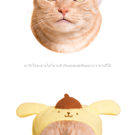
น่ารักใจละลายไม่ไหวแล้วกับคอลเลคชั่นหมวก x ซานริโอ้