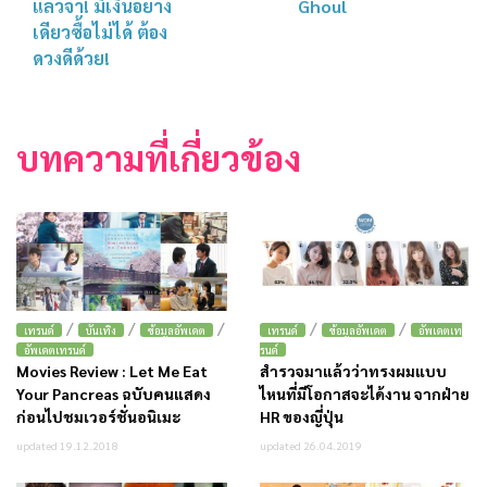
แล้วจ้า! มีเงินอย่าง
Ghoul
เดียวซื้อไม่ได้ ต้อง
ดวงดีด้วย!
บทความที่เกี่ยวข้อง
/
/
/
/
/
เทรนด์
บันเทิง
ข้อมูลอัพเดต
เทรนด์
ข้อมูลอัพเดต
อัพเดตเท
อัพเดตเทรนด์
รนด์
Movies Review : Let Me Eat
สำรวจมาแล้วว่าทรงผมแบบ
Your Pancreas ฉบับคนแสดง
ไหนที่มีโอกาสจะได้งาน จากฝ่าย
ก่อนไปชมเวอร์ชั่นอนิเมะ
HR ของญี่ปุ่น
updated 19.12.2018
updated 26.04.2019