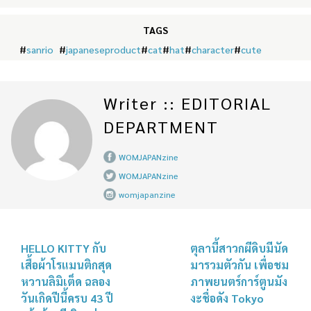
TAGS
#
sanrio
#
japaneseproduct
#
cat
#
hat
#
character
#
cute
Writer :: EDITORIAL
DEPARTMENT
WOMJAPANzine
WOMJAPANzine
womjapanzine
HELLO KITTY กับ
ตุลานี้สาวกผีดิบมีนัด
เสื้อผ้าโรแมนติกสุด
มารวมตัวกัน เพื่อชม
หวานลิมิเต็ด ฉลอง
ภาพยนตร์การ์ตูนมัง
วันเกิดปีนี้ครบ 43 ปี
งะชื่อดัง Tokyo