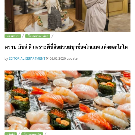
/
/
ท่องเที่ยว
อัพเดตท่องเที่ยว
หวาน มันส์ ดี เพราะที่นี่คือสวนสนุกช็อคโกแลตแห่งฮอกไกโด
by
EDITORIAL DEPARTMENT
06.02.2020
update
/
/
กูร์เม่ต์
อัพเดตของกิน