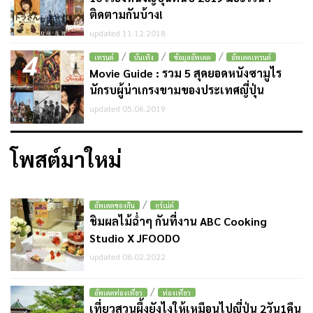
ติดตามกันบ้าง!
updated 11.12.2018
4
/
/
/
เทรนด์
บันเทิง
ข้อมูลอัพเดต
อัพเดตเทรนด์
Movie Guide : รวม 5 สุดยอดหนังซามูไร
นักรบผู้น่าเกรงขามของประเทศญี่ปุ่น
updated 05.06.2019
โพสต์มาใหม่
/
อัพเดตของกิน
กูร์เม่ต์
ชิมผลไม้ฉ่ำๆ กันที่งาน ABC Cooking
Studio X JFOODO
updated 08.02.2022
/
อัพเดตท่องเที่ยว
ท่องเที่ยว
เที่ยวสวนผึ้งยังไงให้เหมือนไปญี่ปุ่น 2วัน1คืน