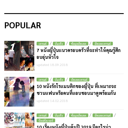
POPULAR
1
/
/
/
เทรนด์
บันเทิง
ข้อมูลอัพเดต
อัพเดตเทรนด์
7 หนังญี่ปุ่นแนวครอบครัวที่จะทำให้คุณรู้สึก
อบอุ่นหัวใจ
updated 18.09.2018
2
/
/
เทรนด์
บันเทิง
อัพเดตเทรนด์
10 หนังรักโรแมนติกของญี่ปุ่น ที่เหมาะจะ
ชวนแฟนหรือคนที่แอบชอบมาดูพร้อมกัน
updated 14.02.2018
3
/
/
/
/
เทรนด์
บันเทิง
ข้อมูลอัพเดต
อัพเดตเทรนด์
ป๊อปคัลเจอร์
10 เรื่องหนังญี่ปุ่นต้นปี 2019 มีอะไรน่า