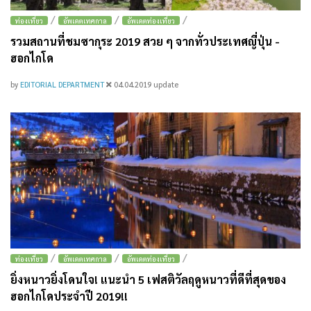
/
/
/
ท่องเที่ยว
อัพเดตเทศกาล
อัพเดตท่องเที่ยว
รวมสถานที่ชมซากุระ 2019 สวย ๆ จากทั่วประเทศญี่ปุ่น -
ฮอกไกโด
by
EDITORIAL DEPARTMENT
04.04.2019
update
/
/
/
ท่องเที่ยว
อัพเดตเทศกาล
อัพเดตท่องเที่ยว
ยิ่งหนาวยิ่งโดนใจ! แนะนำ 5 เฟสติวัลฤดูหนาวที่ดีที่สุดของ
ฮอกไกโดประจำปี 2019!!