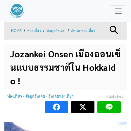
HOME
/
ท่องเที่ยว
/
ข้อมูลอัพเดต
/
อัพเดตท่องเที่ยว
Jozankei Onsen เมืองออนเซ็
นแบบธรรมชาติใน Hokkaid
o !
ท่องเที่ยว
/
ข้อมูลอัพเดต
/
อัพเดตท่องเที่ยว
Published