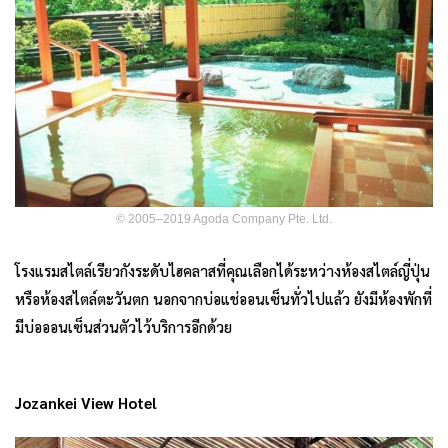
© 2005–2019 Agoda Company Pte. Ltd.
โรงแรมสไตล์เรียวกังระดับไฮคลาสที่คุณเลือกได้ระหว่างห้องสไตล์ญี่ปุ่น
หรือห้องสไตล์ตะวันตก นอกจากบ่อแช่ออนเซ็นทั่วไปแล้ว ยังมีห้องพักที่
มีบ่อออนเซ็นส่วนตัวไว้บริการอีกด้วย
Jozankei View Hotel