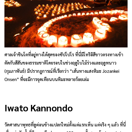
ศาลเจ้าชินโตที่อยู่ทางใต้สุดของซัปโปโร ที่นี่มีโทริอิสีขาวตรงทางเข้า
ตัดกับสีสันของธรรมชาติโดยรอบในช่วงฤดูใบไม้ร่วงและฤดูหนาว
(กุมภาพันธ์) มีปรากฎการณ์ที่เรียกว่า “เส้นทางแสงหิมะ Jozankei
Onsen” ที่จะมีการจุดเทียนบนหิมะหลายร้อยเล่ม
Iwato Kannondo
วัดศาสนาพุทธที่ดูค่อนข้างแปลกใหม่ตั้งแต่แรกเห็น แต่จริง ๆ แล้ว ที่นี่