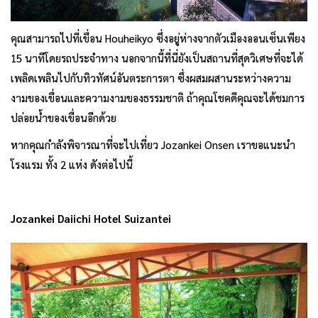
คุณสามารถไปที่เขื่อน Houheikyo ซึ่งอยู่ห่างจากตัวเมืองออนเซ็นเพียง
15 นาทีโดยรถประจำทาง นอกจากนี้ที่นี่ยังเป็นสถานที่สุดวิเศษที่จะได้
เพลิดเพลินไปกับทิวทัศน์อันตระการตา ซึ่งผสมผสานระหว่างความ
งามของเขื่อนและความงามของธรรมชาติ ถ้าคุณโชคดีคุณจะได้ชมการ
ปล่อยน้ำของเขื่อนอีกด้วย
หากคุณกำลังพิจารณาที่จะไปเที่ยว Jozankei Onsen เราขอแนะนำ
โรงแรม ทั้ง 2 แห่ง ดังต่อไปนี้
Jozankei Daiichi Hotel Suizantei