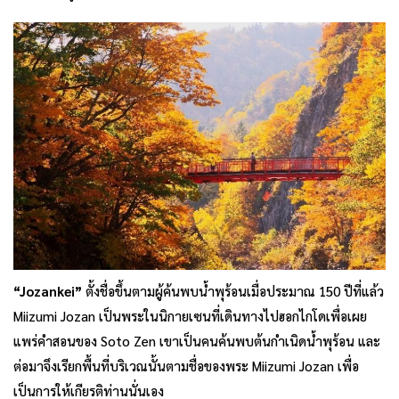
“Jozankei”
ตั้งชื่อขึ้นตามผู้ค้นพบน้ำพุร้อนเมื่อประมาณ 150 ปีที่แล้ว
Miizumi Jozan เป็นพระในนิกายเซนที่เดินทางไปฮอกไกโดเพื่อเผย
แพร่คำสอนของ Soto Zen เขาเป็นคนค้นพบต้นกำเนิดน้ำพุร้อน และ
ต่อมาจึงเรียกพื้นที่บริเวณนั้นตามชื่อของพระ Miizumi Jozan เพื่อ
เป็นการให้เกียรติท่านนั่นเอง