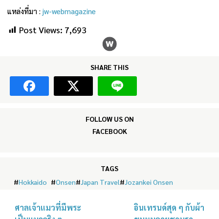
แหล่งที่มา :
jw-webmagazine
Post Views:
7,693
SHARE THIS
FOLLOW US ON
FACEBOOK
TAGS
#
Hokkaido
#
Onsen
#
Japan Travel
#
Jozankei Onsen
ศาลเจ้าแมวที่มีพระ
อินเทรนด์สุด ๆ กับผ้า