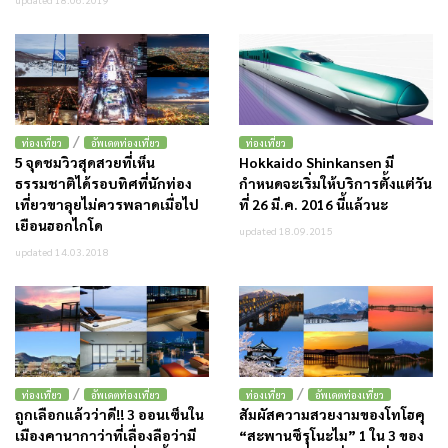
/
ท่องเที่ยว
อัพเดตท่องเที่ยว
ท่องเที่ยว
5 จุดชมวิวสุดสวยที่เห็น
Hokkaido Shinkansen มี
ธรรมชาติได้รอบทิศที่นักท่อง
กำหนดจะเริ่มให้บริการตั้งแต่วัน
เที่ยวขาลุยไม่ควรพลาดเมื่อไป
ที่ 26 มี.ค. 2016 นี้แล้วนะ
เยือนฮอกไกโด
updated 18.09.2015
updated 14.03.2018
/
/
ท่องเที่ยว
อัพเดตท่องเที่ยว
ท่องเที่ยว
อัพเดตท่องเที่ยว
ถูกเลือกแล้วว่าดี!! 3 ออนเซ็นใน
สัมผัสความสวยงามของโทโฮคุ
เมืองคานากาว่าที่เลื่องลือว่ามี
“สะพานซึรุโนะไม” 1 ใน 3 ของ