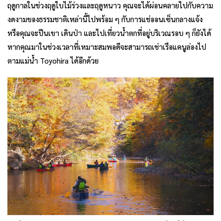
ฤดูกาลในช่วงฤดูใบไม้ร่วงและฤดูหนาว คุณจะได้ผ่อนคลายไปกับความ
งดงามของธรรมชาติเหล่านี้ไปพร้อม ๆ กับการแช่ออนเซ็นกลางแจ้ง
หรือคุณจะปีนเขา เดินป่า และไปเที่ยวน้ำตกที่อยู่บริเวณรอบ ๆ ก็ยังได้
หากคุณมาในช่วงเวลาที่เหมาะสมพอดีจะสามารถเช่าเรือแคนูล่องไป
ตามแม่น้ำ Toyohira ได้อีกด้วย