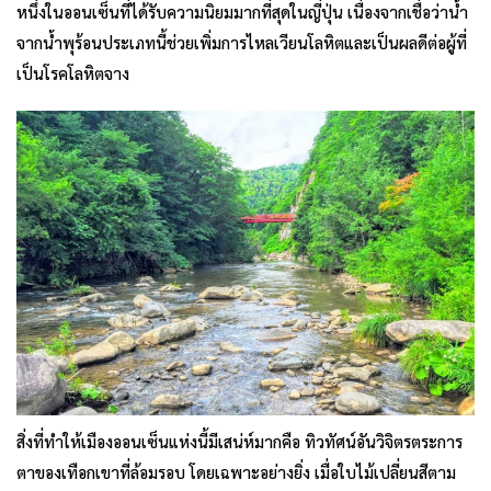
หนึ่งในออนเซ็นที่ได้รับความนิยมมากที่สุดในญี่ปุ่น เนื่องจากเชื่อว่าน้ำ
จากน้ำพุร้อนประเภทนี้ช่วยเพิ่มการไหลเวียนโลหิตและเป็นผลดีต่อผู้ที่
เป็นโรคโลหิตจาง
สิ่งที่ทำให้เมืองออนเซ็นแห่งนี้มีเสน่ห์มากคือ ทิวทัศน์อันวิจิตรตระการ
ตาของเทือกเขาที่ล้อมรอบ โดยเฉพาะอย่างยิ่ง เมื่อใบไม้เปลี่ยนสีตาม