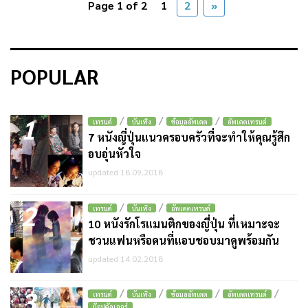
Page 1 of 2
1
2
»
POPULAR
1
/
/
/
เทรนด์
บันเทิง
ข้อมูลอัพเดต
อัพเดตเทรนด์
7 หนังญี่ปุ่นแนวครอบครัวที่จะทำให้คุณรู้สึก
อบอุ่นหัวใจ
updated 18.09.2018
2
/
/
เทรนด์
บันเทิง
อัพเดตเทรนด์
10 หนังรักโรแมนติกของญี่ปุ่น ที่เหมาะจะ
ชวนแฟนหรือคนที่แอบชอบมาดูพร้อมกัน
updated 14.02.2018
3
/
/
/
/
เทรนด์
บันเทิง
ข้อมูลอัพเดต
อัพเดตเทรนด์
ป๊อปคัลเจอร์