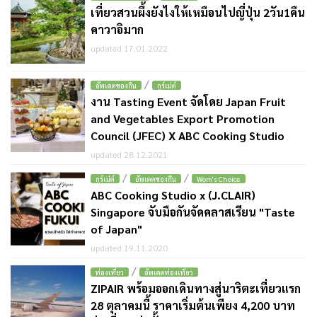
เที่ยวสวนผึ้งยังไงให้เหมือนไปญี่ปุ่น 2วัน1คืน
คาวาอิมาก
updated 17.01.2022
/
อัพเดตของกิน
กูร์เม่ต์
งาน Tasting Event จัดโดย Japan Fruit
and Vegetables Export Promotion
Council (JFEC) X ABC Cooking Studio
updated 28.12.2021
/
/
กูร์เม่ต์
อัพเดตของกิน
Wom's Choice
ABC Cooking Studio x (J.CLAIR)
Singapore จับมือกันจัดคลาสเรียน "Taste
of Japan"
updated 19.11.2020
/
ท่องเที่ยว
อัพเดตท่องเที่ยว
ZIPAIR พร้อมออกเดินทางสู่นาริตะเที่ยวแรก
28 ตุลาคมนี้ ราคาเริ่มต้นเพียง 4,200 บาท