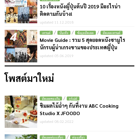
10 เรื่องหนังญี่ปุ่นต้นปี 2019 มีอะไรน่า
ติดตามกันบ้าง!
updated 11.12.2018
4
/
/
/
เทรนด์
บันเทิง
ข้อมูลอัพเดต
อัพเดตเทรนด์
Movie Guide : รวม 5 สุดยอดหนังซามูไร
นักรบผู้น่าเกรงขามของประเทศญี่ปุ่น
updated 05.06.2019
โพสต์มาใหม่
/
อัพเดตของกิน
กูร์เม่ต์
ชิมผลไม้ฉ่ำๆ กันที่งาน ABC Cooking
Studio X JFOODO
updated 08.02.2022
/
อัพเดตท่องเที่ยว
ท่องเที่ยว