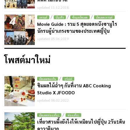
updated 11.12.2018
4
/
/
/
เทรนด์
บันเทิง
ข้อมูลอัพเดต
อัพเดตเทรนด์
Movie Guide : รวม 5 สุดยอดหนังซามูไร
นักรบผู้น่าเกรงขามของประเทศญี่ปุ่น
updated 05.06.2019
โพสต์มาใหม่
/
อัพเดตของกิน
กูร์เม่ต์
ชิมผลไม้ฉ่ำๆ กันที่งาน ABC Cooking
Studio X JFOODO
updated 08.02.2022
/
อัพเดตท่องเที่ยว
ท่องเที่ยว
เที่ยวสวนผึ้งยังไงให้เหมือนไปญี่ปุ่น 2วัน1คืน
คาวาอิมาก