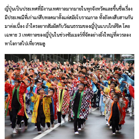
ญี่ปุ่นเป็นประเทศที่มีงานเทศกาลมากมายในทุกจังหวัดและขึ้นชื่อเรื่อง
มีประเพณีที่เก่าแก่สืบทอดมาตั้งแต่สมัยโบราณกาล ทั้งยังคงสืบสานกัน
มาต่อเนื่อง ถ้าใครอยากสัมผัสกับวัฒนธรรมของญี่ปุ่นแบบใกล้ชิด โดย
เฉพาะ 3 เทศกาลของญี่ปุ่นในช่วงซัมเมอร์ที่จัดอย่างยิ่งใหญ่ที่ควรลอง
หาโอกาสไปเที่ยวชมดู