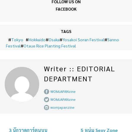
FOLLOW US ON
FACEBOOK
TAGS
#
Tokyo
#
Hokkaido
#
Osaka
#
Yosakoi Soran Festival
#
Sanno
Festival
#
Otaue Rice Planting Festival
Writer :: EDITORIAL
DEPARTMENT
WOMJAPANzine
WOMJAPANzine
womjapanzine
3 นักวาดการ์ตูนบน
5 หนุ่ม Sexy Zone