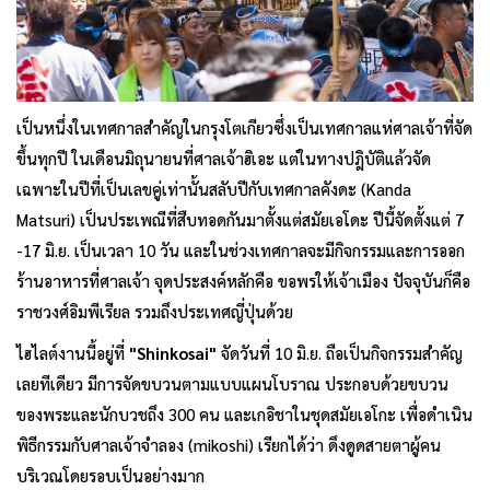
เป็นหนึ่งในเทศกาลสำคัญในกรุงโตเกียวซึ่งเป็นเทศกาลแห่ศาลเจ้าที่จัด
ขึ้นทุกปี ในเดือนมิถุนายนที่ศาลเจ้าฮิเอะ แต่ในทางปฎิบัติแล้วจัด
เฉพาะในปีที่เป็นเลขคู่เท่านั้นสลับปีกับเทศกาลคังดะ (Kanda
Matsuri) เป็นประเพณีที่สืบทอดกันมาตั้งแต่สมัยเอโดะ ปีนี้จัดตั้งแต่ 7
-17 มิ.ย. เป็นเวลา 10 วัน และในช่วงเทศกาลจะมีกิจกรรมและการออก
ร้านอาหารที่ศาลเจ้า จุดประสงค์หลักคือ ขอพรให้เจ้าเมือง ปัจจุบันก็คือ
ราชวงศ์อิมพีเรียล รวมถึงประเทศญี่ปุ่นด้วย
ไฮไลต์งานนี้อยู่ที่
"Shinkosai"
จัดวันที่ 10 มิ.ย. ถือเป็นกิจกรรมสำคัญ
เลยทีเดียว มีการจัดขบวนตามแบบแผนโบราณ ประกอบด้วยขบวน
ของพระและนักบวชถึง 300 คน และเกอิชาในชุดสมัยเอโกะ เพื่อดำเนิน
พิธีกรรมกับศาลเจ้าจำลอง (mikoshi) เรียกได้ว่า ดึงดูดสายตาผู้คน
บริเวณโดยรอบเป็นอย่างมาก