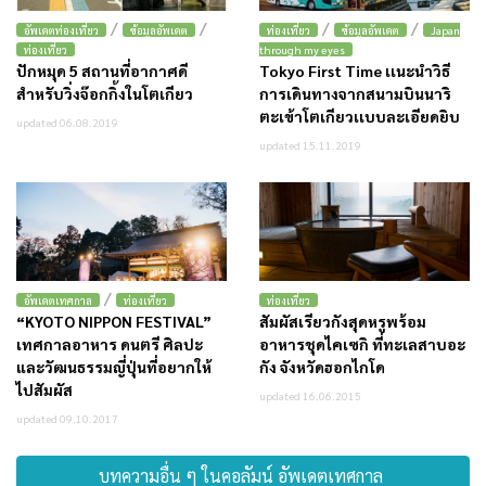
/
/
/
/
อัพเดตท่องเที่ยว
ข้อมูลอัพเดต
ท่องเที่ยว
ข้อมูลอัพเดต
Japan
ท่องเที่ยว
through my eyes
ปักหมุด 5 สถานที่อากาศดี
Tokyo First Time เเนะนำวิธี
สำหรับวิ่งจ๊อกกิ้งในโตเกียว
การเดินทางจากสนามบินนาริ
ตะเข้าโตเกียวเเบบละเอียดยิบ
updated 06.08.2019
updated 15.11.2019
/
อัพเดตเทศกาล
ท่องเที่ยว
ท่องเที่ยว
“KYOTO NIPPON FESTIVAL”
สัมผัสเรียวกังสุดหรูพร้อม
เทศกาลอาหาร ดนตรี ศิลปะ
อาหารชุดไคเซกิ ที่ทะเลสาบอะ
และวัฒนธรรมญี่ปุ่นที่อยากให้
กัง จังหวัดฮอกไกโด
ไปสัมผัส
updated 16.06.2015
updated 09.10.2017
บทความอื่น ๆ ในคอลัมน์ อัพเดตเทศกาล