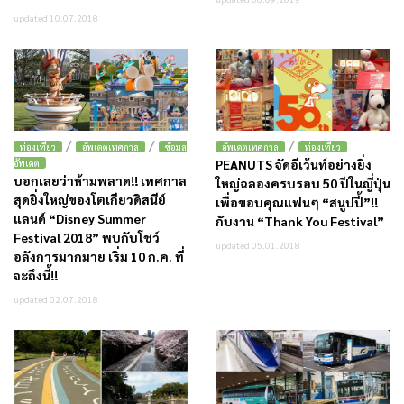
updated 10.07.2018
/
/
/
ท่องเที่ยว
อัพเดตเทศกาล
ข้อมูล
อัพเดตเทศกาล
ท่องเที่ยว
PEANUTS จัดอีเว้นท์อย่างยิ่ง
อัพเดต
บอกเลยว่าห้ามพลาด!! เทศกาล
ใหญ่ฉลองครบรอบ 50 ปีในญี่ปุ่น
สุดยิ่งใหญ่ของโตเกียวดิสนีย์
เพื่อขอบคุณแฟนๆ “สนูปปี้”!!
แลนด์ “Disney Summer
กับงาน “Thank You Festival”
Festival 2018” พบกับโชว์
updated 05.01.2018
อลังการมากมาย เริ่ม 10 ก.ค. ที่
จะถึงนี้!!
updated 02.07.2018