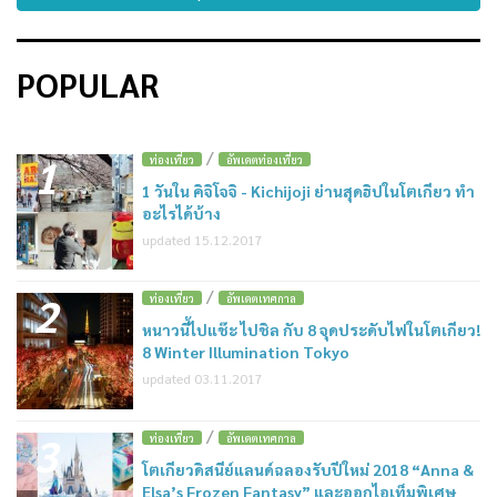
POPULAR
/
1
ท่องเที่ยว
อัพเดตท่องเที่ยว
1 วันใน คิจิโจจิ - Kichijoji ย่านสุดฮิปในโตเกียว ทำ
อะไรได้บ้าง
updated 15.12.2017
/
2
ท่องเที่ยว
อัพเดตเทศกาล
หนาวนี้ไปแช๊ะ ไปชิล กับ 8 จุดประดับไฟในโตเกียว!
8 Winter Illumination Tokyo
updated 03.11.2017
/
3
ท่องเที่ยว
อัพเดตเทศกาล
โตเกียวดิสนีย์แลนด์ฉลองรับปีใหม่ 2018 “Anna &
Elsa’s Frozen Fantasy” และออกไอเท็มพิเศษ