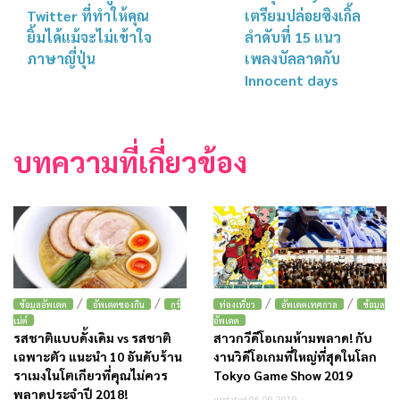
Twitter ที่ทำให้คุณ
เตรียมปล่อยซิงเกิ้ล
ยิ้มได้แม้จะไม่เข้าใจ
ลำดับที่ 15 แนว
ภาษาญี่ปุ่น
เพลงบัลลาดกับ
Innocent days
บทความที่เกี่ยวข้อง
/
/
/
/
ข้อมูลอัพเดต
อัพเดตของกิน
กูร์
ท่องเที่ยว
อัพเดตเทศกาล
ข้อมูล
เม่ต์
อัพเดต
รสชาติแบบดั้งเดิม vs รสชาติ
สาวกวีดีโอเกมห้ามพลาด! กับ
เฉพาะตัว แนะนำ 10 อันดับร้าน
งานวิดีโอเกมที่ใหญ่ที่สุดในโลก
ราเมงในโตเกียวที่คุณไม่ควร
Tokyo Game Show 2019
พลาดประจำปี 2018!
updated 06.09.2019