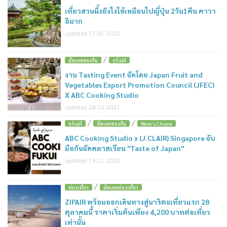
เที่ยวสวนผึ้งยังไงให้เหมือนไปญี่ปุ่น 2วัน1คืน คาวา
อิมาก
updated 17.01.2022
/
อัพเดตของกิน
กูร์เม่ต์
งาน Tasting Event จัดโดย Japan Fruit and
Vegetables Export Promotion Council (JFEC)
X ABC Cooking Studio
updated 28.12.2021
/
/
กูร์เม่ต์
อัพเดตของกิน
Wom's Choice
ABC Cooking Studio x (J.CLAIR) Singapore จับ
มือกันจัดคลาสเรียน "Taste of Japan"
updated 19.11.2020
/
ท่องเที่ยว
อัพเดตท่องเที่ยว
ZIPAIR พร้อมออกเดินทางสู่นาริตะเที่ยวแรก 28
ตุลาคมนี้ ราคาเริ่มต้นเพียง 4,200 บาทต่อเที่ยว
เท่านั้น