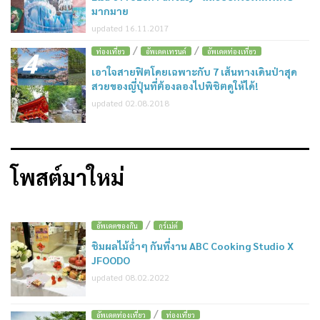
มากมาย
updated 16.11.2017
/
/
4
ท่องเที่ยว
อัพเดตเทรนด์
อัพเดตท่องเที่ยว
เอาใจสายฟิตโดยเฉพาะกับ 7 เส้นทางเดินป่าสุด
สวยของญี่ปุ่นที่ต้องลองไปพิชิตดูให้ได้!
updated 02.08.2018
โพสต์มาใหม่
/
อัพเดตของกิน
กูร์เม่ต์
ชิมผลไม้ฉ่ำๆ กันที่งาน ABC Cooking Studio X
JFOODO
updated 08.02.2022
/
อัพเดตท่องเที่ยว
ท่องเที่ยว