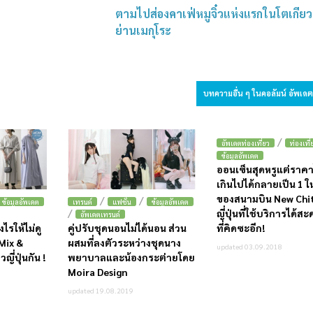
ตามไปส่องคาเฟ่หมูจิ๋วแห่งแรกในโตเกียว
ย่านเมกุโระ
บทความอื่น ๆ ในคอลัมน์ อัพเด
/
อัพเดตท่องเที่ยว
ท่องเที่
ข้อมูลอัพเดต
ออนเซ็นสุดหรูแต่ราค
เกินไปได้กลายเป็น 1 ใ
ของสนามบิน New Chi
/
/
ข้อมูลอัพเดต
เทรนด์
แฟชั่น
ข้อมูลอัพเดต
/
ญี่ปุ่นที่ใช้บริการได้ส
อัพเดตเทรนด์
ที่คิดซะอีก!
งไรให้ไม่ดู
คู่ปรับชุดนอนไม่ได้นอน ส่วน
 Mix &
ผสมที่ลงตัวระหว่างชุดนาง
updated 03.09.2018
ี่ปุ่นกัน !
พยาบาลและน้องกระต่ายโดย
Moira Design
updated 19.08.2019