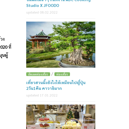
Studio X JFOODO
updated 08.02.2022
้วง
2020
ที่
นผู้
/
อัพเดตท่องเที่ยว
ท่องเที่ยว
เที่ยวสวนผึ้งยังไงให้เหมือนไปญี่ปุ่น
2วัน1คืน คาวาอิมาก
updated 17.01.2022