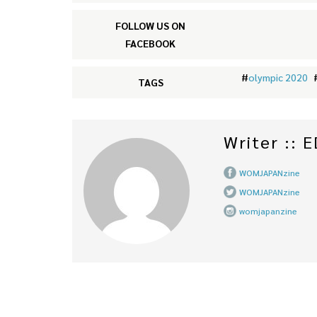
FOLLOW US ON
FACEBOOK
#
olympic 2020
TAGS
Writer ::
WOMJAPANzine
WOMJAPANzine
womjapanzine