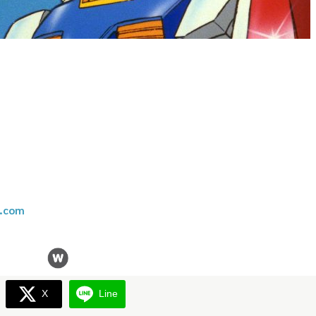
t.com
X
Line