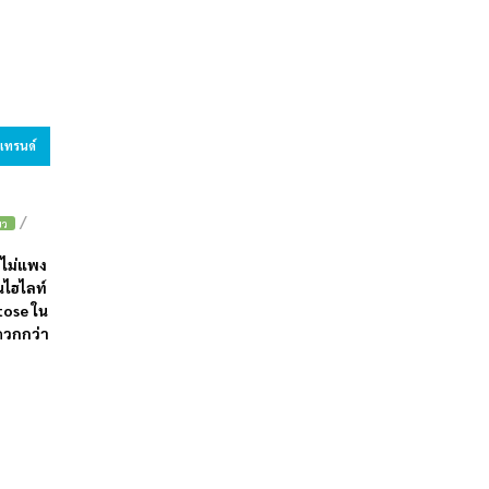
ตเทรนด์
/
ยว
าไม่แพง
นไฮไลท์
tose ใน
ะดวกกว่า