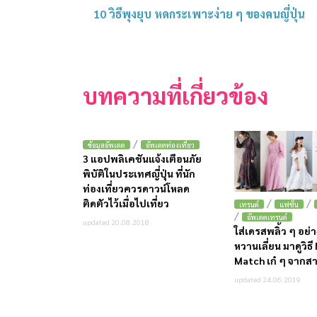
10 วิธีพุงยุบ หดกระเพาะง่าย ๆ ของคนญี่ปุ่น
บทความที่เกี่ยวข้อง
/
ข้อมูลอัพเดต
อัพเดตท่องเที่ยว
3 แอปพลิเคชันแจ้งเตือนภัย
พิบัติในประเทศญี่ปุ่น ที่นัก
ท่องเที่ยวควรดาวน์โหลด
/
/
ติดตัวไว้เมื่อไปเที่ยว
เทรนด์
แฟชั่น
/
อัพเดตเทรนด์
updated 20.08.2018
ใส่เดรสพลิ้ว ๆ อย่า
หวานเลี่ยน มาดูวิธี
Match เก๋ ๆ จากสาวญ
updated 24.06.2019