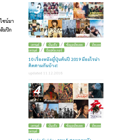
3
ดีไซน์มา
ลิมปิก
/
/
/
เทรนด์
บันเทิง
ข้อมูลอัพเดต
อัพเดต
/
เทรนด์
ป๊อปคัลเจอร์
10 เรื่องหนังญี่ปุ่นต้นปี 2019 มีอะไรน่า
ติดตามกันบ้าง!
updated 11.12.2018
4
/
/
/
เทรนด์
บันเทิง
ข้อมูลอัพเดต
อัพเดต
เทรนด์