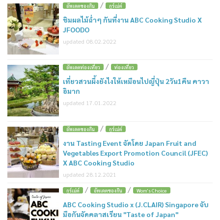
/
อัพเดตของกิน
กูร์เม่ต์
ชิมผลไม้ฉ่ำๆ กันที่งาน ABC Cooking Studio X
JFOODO
updated 08.02.2022
/
อัพเดตท่องเที่ยว
ท่องเที่ยว
เที่ยวสวนผึ้งยังไงให้เหมือนไปญี่ปุ่น 2วัน1คืน คาวา
อิมาก
updated 17.01.2022
/
อัพเดตของกิน
กูร์เม่ต์
งาน Tasting Event จัดโดย Japan Fruit and
Vegetables Export Promotion Council (JFEC)
X ABC Cooking Studio
updated 28.12.2021
/
/
กูร์เม่ต์
อัพเดตของกิน
Wom's Choice
ABC Cooking Studio x (J.CLAIR) Singapore จับ
มือกันจัดคลาสเรียน "Taste of Japan"