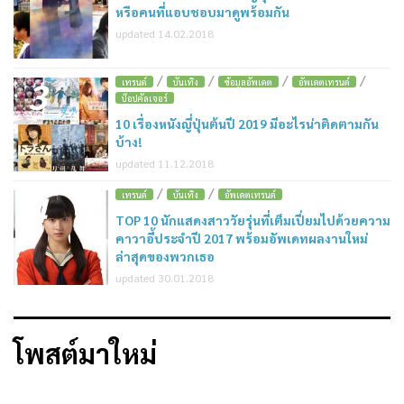
หรือคนที่แอบชอบมาดูพร้อมกัน
updated 14.02.2018
/
/
/
/
3
เทรนด์
บันเทิง
ข้อมูลอัพเดต
อัพเดตเทรนด์
ป๊อปคัลเจอร์
10 เรื่องหนังญี่ปุ่นต้นปี 2019 มีอะไรน่าติดตามกัน
บ้าง!
updated 11.12.2018
/
/
4
เทรนด์
บันเทิง
อัพเดตเทรนด์
TOP 10 นักแสดงสาววัยรุ่นที่เต็มเปี่ยมไปด้วยความ
คาวาอี้ประจำปี 2017 พร้อมอัพเดทผลงานใหม่
ล่าสุดของพวกเธอ
updated 30.01.2018
โพสต์มาใหม่