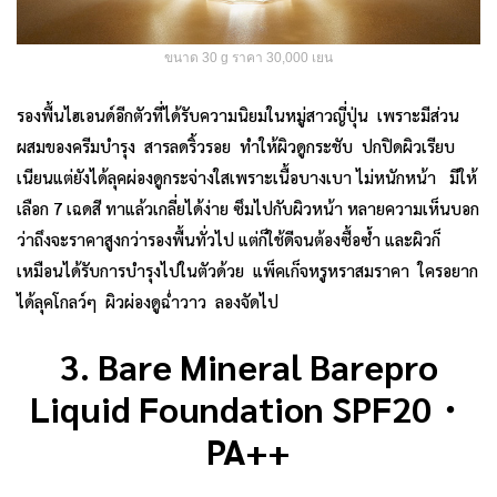
ขนาด 30 g ราคา 30,000 เยน
รองพื้นไฮเอนด์อีกตัวที่ได้รับความนิยมในหมู่สาวญี่ปุ่น เพราะมีส่วน
ผสมของครีมบำรุง สารลดริ้วรอย ทำให้ผิวดูกระชับ ปกปิดผิวเรียบ
เนียนแต่ยังได้ลุคผ่องดูกระจ่างใสเพราะเนื้อบางเบา ไม่หนักหน้า มีให้
เลือก 7 เฉดสี ทาแล้วเกลี่ยได้ง่าย ซึมไปกับผิวหน้า หลายความเห็นบอก
ว่าถึงจะราคาสูงกว่ารองพื้นทั่วไป แต่ก็ใช้ดีจนต้องซื้อซ้ำ และผิวก็
เหมือนได้รับการบำรุงไปในตัวด้วย แพ็คเก็จหรูหราสมราคา ใครอยาก
ได้ลุคโกลว์ๆ ผิวผ่องดูฉ่ำวาว ลองจัดไป
3. Bare Mineral Barepro
Liquid Foundation SPF20・
PA++