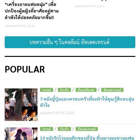
“เครื่องฉายแฟนหนุ่ม” เพื่อ
updated 19.05.2017
ปกป้องผู้หญิงที่อาศัยอยู่ตาม
ลำพังให้ปลอดภัยมากขึ้น!!
updated 04.06.2018
บทความอื่น ๆ ในคอลัมน์ อัพเดตเทรนด์
POPULAR
/
/
/
1
เทรนด์
บันเทิง
ข้อมูลอัพเดต
อัพเดตเทรนด์
7 หนังญี่ปุ่นแนวครอบครัวที่จะทำให้คุณรู้สึกอบอุ่น
หัวใจ
updated 18.09.2018
/
/
2
เทรนด์
บันเทิง
อัพเดตเทรนด์
10 หนังรักโรแมนติกของญี่ปุ่น ที่เหมาะจะชวนแฟน