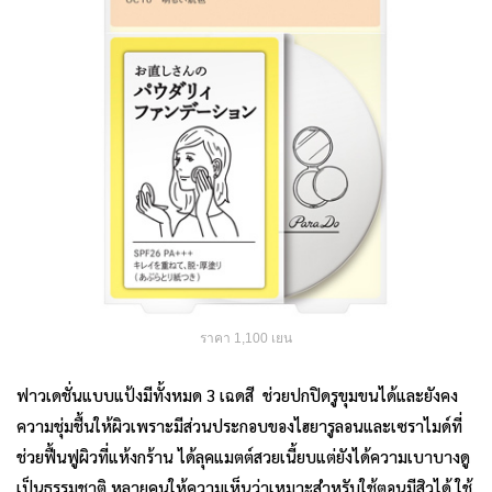
ราคา 1,100 เยน
ฟาวเดชั่นแบบแป้งมีทั้งหมด 3 เฉดสี ช่วยปกปิดรูขุมขนได้และยังคง
ความชุ่มชื้นให้ผิวเพราะมีส่วนประกอบของไฮยารูลอนและเซราไมด์ที่
ช่วยฟื้นฟูผิวที่แห้งกร้าน ได้ลุคแมตต์สวยเนี้ยบแต่ยังได้ความเบาบางดู
เป็นธรรมชาติ หลายคนให้ความเห็นว่าเหมาะสำหรับใช้ตอนมีสิวได้ ใช้