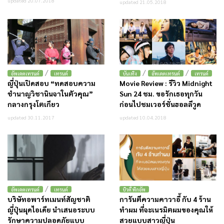
updated 20.07.2018
updated 21.05.2018
/
/
/
อัพเดตเทรนด์
เทรนด์
บันเทิง
อัพเดตเทรนด์
เทรนด์
ญี่ปุ่นเปิดสอบ “ทดสอบความ
Movie Review : รีวิว Midnight
ชำนาญวิชานินจาในตัวคุณ”
Sun 24 ชม. ขอรักเธอทุกวัน
กลางกรุงโตเกียว
ก่อนไปชมเวอร์ชั่นฮอลลีวูด
updated 30.11.2017
updated 10.04.2018
/
อัพเดตเทรนด์
เทรนด์
บิวตี้ พิกอัพ
บริษัทอพาร์ทเมนท์สัญชาติ
การันตีความคาวาอี้ กับ 4 ร้าน
ญี่ปุ่นผุดไอเดีย นำเสนอระบบ
ทำผม ที่จะเนรมิตผมของคุณให้
รักษาความปลอดภัยแบบ
สวยแบบสาวญี่ปุ่น