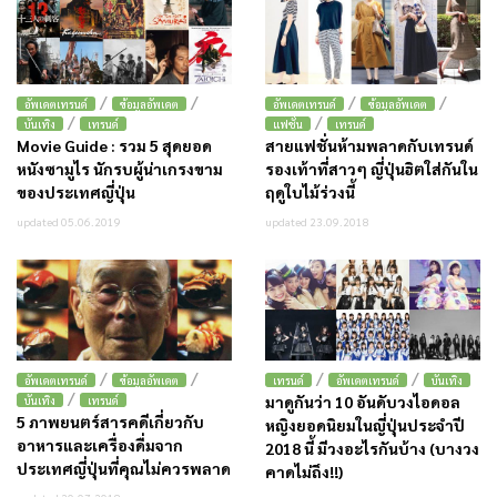
/
/
/
/
อัพเดตเทรนด์
ข้อมูลอัพเดต
อัพเดตเทรนด์
ข้อมูลอัพเดต
/
/
บันเทิง
เทรนด์
แฟชั่น
เทรนด์
Movie Guide : รวม 5 สุดยอด
สายแฟชั่นห้ามพลาดกับเทรนด์
หนังซามูไร นักรบผู้น่าเกรงขาม
รองเท้าที่สาวๆ ญี่ปุ่นฮิตใส่กันใน
ของประเทศญี่ปุ่น
ฤดูใบไม้ร่วงนี้
updated 05.06.2019
updated 23.09.2018
/
/
/
/
อัพเดตเทรนด์
ข้อมูลอัพเดต
เทรนด์
อัพเดตเทรนด์
บันเทิง
/
มาดูกันว่า 10 อันดับวงไอดอล
บันเทิง
เทรนด์
5 ภาพยนตร์สารคดีเกี่ยวกับ
หญิงยอดนิยมในญี่ปุ่นประจำปี
อาหารและเครื่องดื่มจาก
2018 นี้ มีวงอะไรกันบ้าง (บางวง
ประเทศญี่ปุ่นที่คุณไม่ควรพลาด
คาดไม่ถึง!!)