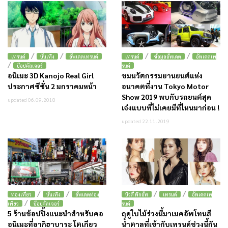
/
/
/
/
เทรนด์
บันเทิง
อัพเดตเทรนด์
เทรนด์
ข้อมูลอัพเดต
อัพเดตเท
/
ป๊อปคัลเจอร์
รนด์
อนิเมะ 3D Kanojo Real Girl
ชมนวัตกรรมยานยนต์แห่ง
ประกาศซีซั่น 2 มกราคมหน้า
อนาคตที่งาน Tokyo Motor
Show 2019 พบกับรถยนต์สุด
updated 06.09.2018
เจ๋งแบบที่ไม่เคยมีที่ไหนมาก่อน !
updated 22.11.2019
/
/
/
/
ท่องเที่ยว
บันเทิง
อัพเดตท่อง
บิวตี้ พิกอัพ
เทรนด์
อัพเดตเท
/
เที่ยว
ป๊อปคัลเจอร์
รนด์
5 ร้านช้อปปิ้งแนะนำสำหรับคอ
ฤดูใบไม้ร่วงนี้มาเมคอัพโทนสี
อนิเมะที่อากิฮาบาระ โตเกียว
น้ำตาลที่เข้ากับเทรนด์ช่วงนี้กัน