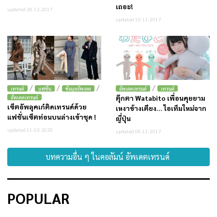
เถอะ!
updated 26.12.2017
updated 10.11.2017
/
/
/
/
เทรนด์
แฟชั่น
ข้อมูลอัพเดต
อัพเดตเทรนด์
เทรนด์
ตุ๊กตา Watabito เพื่อนคุยยาม
อัพเดตเทรนด์
เซ็ตอัพลุคเก๋ติดเทรนด์ด้วย
เหงาข้างเตียง… ไอเท็มใหม่จาก
แฟชั่นเซ็ตท่อนบนล่างเข้าชุด !
ญี่ปุ่น
updated 11.03.2020
updated 06.11.2017
บทความอื่น ๆ ในคอลัมน์ อัพเดตเทรนด์
POPULAR