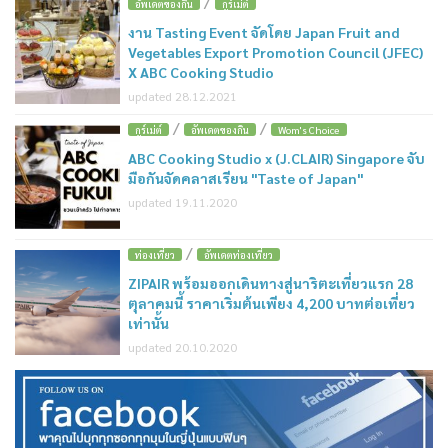
/
อัพเดตของกิน
กูร์เม่ต์
งาน Tasting Event จัดโดย Japan Fruit and
Vegetables Export Promotion Council (JFEC)
X ABC Cooking Studio
updated 28.12.2021
/
/
กูร์เม่ต์
อัพเดตของกิน
Wom's Choice
ABC Cooking Studio x (J.CLAIR) Singapore จับ
มือกันจัดคลาสเรียน "Taste of Japan"
updated 19.11.2020
/
ท่องเที่ยว
อัพเดตท่องเที่ยว
ZIPAIR พร้อมออกเดินทางสู่นาริตะเที่ยวแรก 28
ตุลาคมนี้ ราคาเริ่มต้นเพียง 4,200 บาทต่อเที่ยว
เท่านั้น
updated 20.10.2020