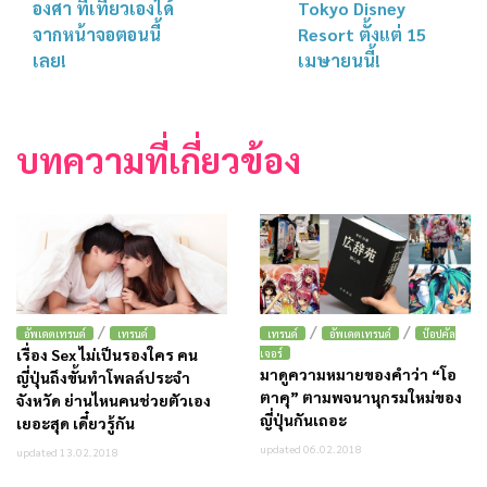
องศา ที่เที่ยวเองได้
Tokyo Disney
จากหน้าจอตอนนี้
Resort ตั้งแต่ 15
เลย!
เมษายนนี้!
บทความที่เกี่ยวข้อง
/
/
/
อัพเดตเทรนด์
เทรนด์
เทรนด์
อัพเดตเทรนด์
ป๊อปคัล
เรื่อง Sex ไม่เป็นรองใคร คน
เจอร์
มาดูความหมายของคำว่า “โอ
ญี่ปุ่นถึงขั้นทำโพลล์ประจำ
ตาคุ” ตามพจนานุกรมใหม่ของ
จังหวัด ย่านไหนคนช่วยตัวเอง
ญี่ปุ่นกันเถอะ
เยอะสุด เดี๋ยวรู้กัน
updated 06.02.2018
updated 13.02.2018