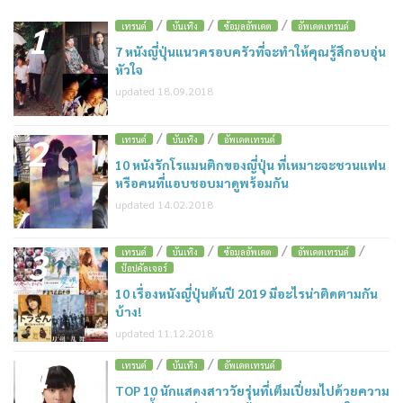
/
/
/
1
เทรนด์
บันเทิง
ข้อมูลอัพเดต
อัพเดตเทรนด์
7 หนังญี่ปุ่นแนวครอบครัวที่จะทำให้คุณรู้สึกอบอุ่น
หัวใจ
updated 18.09.2018
/
/
2
เทรนด์
บันเทิง
อัพเดตเทรนด์
10 หนังรักโรแมนติกของญี่ปุ่น ที่เหมาะจะชวนแฟน
หรือคนที่แอบชอบมาดูพร้อมกัน
updated 14.02.2018
/
/
/
/
3
เทรนด์
บันเทิง
ข้อมูลอัพเดต
อัพเดตเทรนด์
ป๊อปคัลเจอร์
10 เรื่องหนังญี่ปุ่นต้นปี 2019 มีอะไรน่าติดตามกัน
บ้าง!
updated 11.12.2018
/
/
4
เทรนด์
บันเทิง
อัพเดตเทรนด์
TOP 10 นักแสดงสาววัยรุ่นที่เต็มเปี่ยมไปด้วยความ