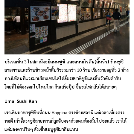
บริเวณชั้น 3 ในสถานีจะมี
ถนนซูชิ และถนนกิวตัน(ลิ้นวัว)
ร้านซูชิ
สายพานและร้านข้าวหน้าลิ้นวัวรวมกว่า 10 ร้าน เรียงรายอยู่ทั่ว 2 ข้าง
ทางให้คนที่แวะมาเยือนเซนไดได้ลิ้มรสชาติซูชิและลิ้นวัวต้นตำรับ
โดยที่ไม่ต้องออกไปไหนไกล กินเสร็จปุ๊ป ขึ้นรถไฟกลับได้สบายๆ
Umai Sushi Kan
เราเดินมาหาซูชิกินที่ถนน Happina ตรงข้ามสถานี แต่เวลาเที่ยงตรง
พอดี เก้าอี้ตรงซูชิสายพานก็ถูกจับจองด้วยคนท้องถิ่นไปซะแล้ว เราได้
แต่มองตาปริบๆ สั่งเซ็ทเมนูซูชิมากินแทน