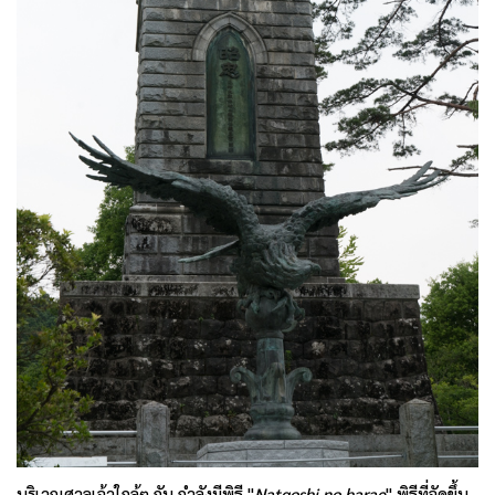
บริเวณศาลเจ้าใกล้ๆ กัน กำลังมีพิธี "
Natgoshi no harae
" พิธีที่จัดขึ้น