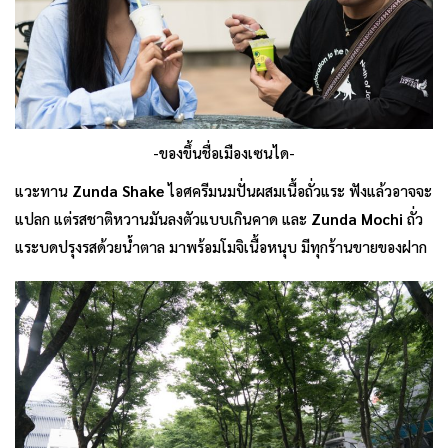
-ของขึ้นชื่อเมืองเซนได-
แวะทาน
Zunda Shake
ไอศครีมนมปั่นผสมเนื้อถั่วแระ ฟังแล้วอาจจะ
แปลก แต่รสชาติหวานมันลงตัวแบบเกินคาด และ
Zunda Mochi
ถั่ว
แระบดปรุงรสด้วยน้ำตาล มาพร้อมโมจิเนื้อหนุบ มีทุกร้านขายของฝาก