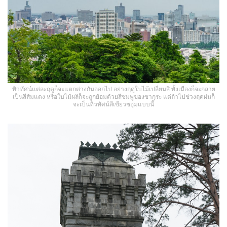
ทิวทัศน์แต่ละฤดูก็จะแตกต่างกันออกไป อย่างฤดูใบไม้เปลี่ยนสี ทั้งเมืองก็จะกลาย
เป็นสีส้มแดง หรือใบไม้ผลิก็จะถูกย้อมด้วยสีชมพูของซากุระ แต่ถ้าไปช่วงฤดฝนก็
จะเป็นทิวทัศน์สีเขียวชอุ่มแบบนี้