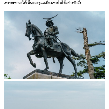
เพราะเขาจะได้เห็นและดูแลเมืองเซนไดได้อย่างทั่วถึง