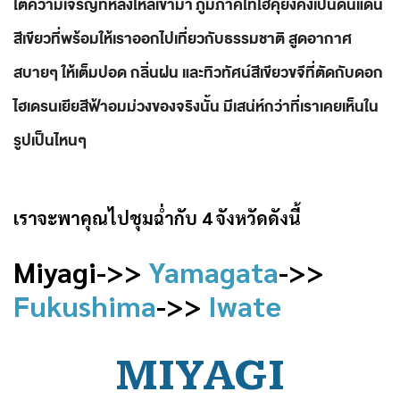
ใต้ความเจริญที่หลั่งไหลเข้ามา
ภูมิภาคโทโฮคุ
ยังคงเป็นดินแดน
สีเขียวที่พร้อมให้เราออกไปเที่ยวกับธรรมชาติ สูดอากาศ
สบายๆ ให้เต็มปอด กลิ่นฝน และทิวทัศน์สีเขียวขจีที่ตัดกับดอก
ไฮเดรนเยียสีฟ้าอมม่วงของจริงนั้น มีเสน่ห์กว่าที่เราเคยเห็นใน
รูปเป็นไหนๆ
เราจะพาคุณไปชุมฉ่ำกับ 4 จังหวัดดังนี้
Miyagi->>
Yamagata
->>
Fukushima
->>
Iwate
MIYAGI