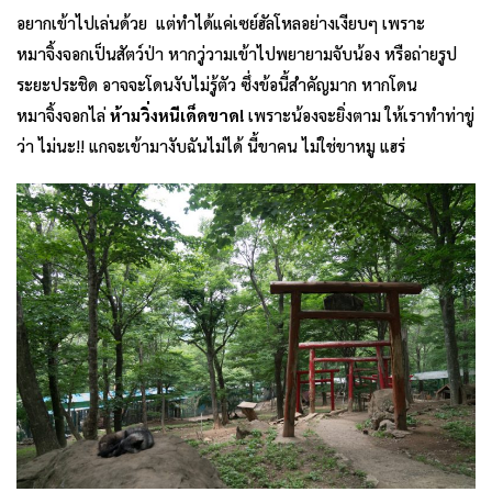
อยากเข้าไปเล่นด้วย แต่ทำได้แค่เซย์ฮัลโหลอย่างเงียบๆ เพราะ
หมาจิ้งจอกเป็นสัตว์ป่า หากวู่วามเข้าไปพยายามจับน้อง หรือถ่ายรูป
ระยะประชิด อาจจะโดนงับไม่รู้ตัว ซึ่งข้อนี้สำคัญมาก หากโดน
หมาจิ้งจอกไล่
ห้ามวิ่งหนีเด็ดขาด!
เพราะน้องจะยิ่งตาม ให้เราทำท่าขู่
ว่า ไม่นะ!! แกจะเข้ามางับฉันไม่ได้ นี้ขาคน ไม่ใช่ขาหมู แฮร่