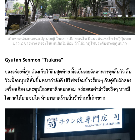
เดินทอดน่องบนถนน Jyozenji ใจกลางเมืองเซนได มีแนวต้นเซลโคว่าญี่ปุ่นทอด
ยาว 2 ข้างทาง คงจะโรแมนติกไม่น้อย ถ้าได้มาดูไฟประดับช่วงฤดูหนาว
Gyutan Senmon "
Tsukasa"
ของอร่อยที่สุด ต้องเก็บไว้กินสุดท้าย มื้อเย็นเลยจัดอาหารชุดลิ้นวัว ลิ้น
วัวเนื้อหนุบที่หั่นชิ้นหนากำลังดี เสิรืฟพร้อมข้าวร้อนๆ กินคู่กับผักดอง
เครื่องเคียง และซุปใสรสชาติกลมกล่อม อร่อยสมคำล่ำรือจริงๆ หากมี
โอกาสได้มาเซนได ห้ามพลาดร้านลิ้นวัวร้านนี้เด็ดขาด