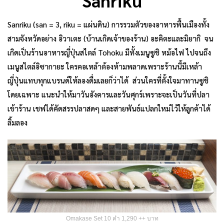
Sanriku
Sanriku (san = 3, riku = แผ่นดิน) การรวมตัวของอาหารพื้นเมืองทั้ง
สามจังหวัดอย่าง อิวาเตะ (บ้านเกิดเจ้าของร้าน) อะคิตะและมิยากิ จน
เกิดเป็นร้านอาหารญี่ปุ่นสไตล์ Tohoku มีทั้งเมนูซูชิ หม้อไฟ ไปจนถึง
เมนูสไตล์อิซากายะ ใครคอเหล้าต้องห้ามพลาดเพราะร้านนี้มีเหล้า
ญี่ปุ่นแทบทุกแบรนด์ให้ลองดื่มเลยก็ว่าได้ ส่วนใครที่ตั้งใจมาทานซูชิ
โดยเฉพาะ แนะนำให้มาวันอังคารและวันศุกร์เพราะจะเป็นวันที่ปลา
เข้าร้าน เชฟได้คัดสรรปลาสดๆ และสายพันธ์แปลกใหม่ไว้ให้ลูกค้าได้
ลิ้มลอง
Omakase Set 10 คำ 1,290 ++ บาท