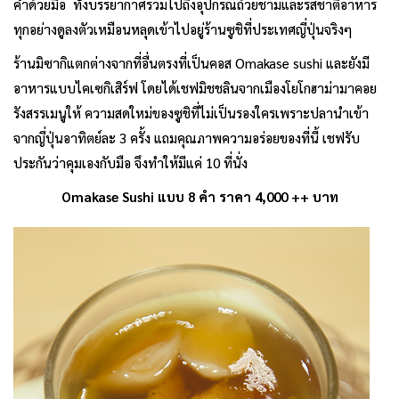
คำด้วยมือ ทั้งบรรยากาศรวมไปถึงอุปกรณ์ถ้วยชามและรสชาติอาหาร
ทุกอย่างดูลงตัวเหมือนหลุดเข้าไปอยู่ร้านซูชิที่ประเทศญี่ปุ่นจริงๆ
ร้านมิซากิแตกต่างจากที่อื่นตรงที่เป็นคอส Omakase sushi และยังมี
อาหารแบบไคเซกิเสิร์ฟ โดยได้เชฟมิชชลินจากเมืองโยโกฮาม่ามาคอย
รังสรรเมนูให้ ความสดใหม่ของซูชิที่ไม่เป็นรองใครเพราะปลานำเข้า
จากญี่ปุ่นอาทิตย์ละ 3 ครั้ง แถมคุณภาพความอร่อยของที่นี้ เชฟรับ
ประกันว่าคุมเองกับมือ จึงทำให้มีแค่ 10 ที่นั่ง
Omakase Sushi แบบ 8 คำ ราคา 4,000 ++ บาท