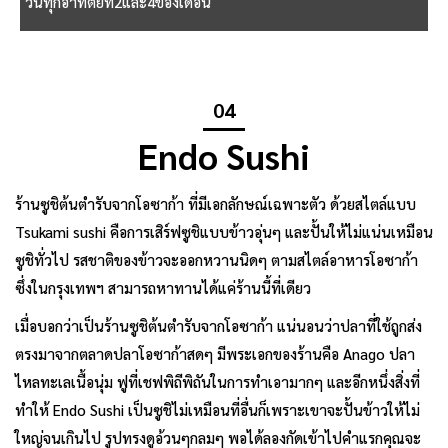
วันทุกอาทิตย์ที่2และ4ของเดือน
04
Endo Sushi
ร้านซูชิต้นตำรับจากโอซาก้า ที่มีเอกลักษณ์เฉพาะตัว ด้วยสไตล์แบบ
Tsukami sushi คือการเสิร์ฟซูชิแบบข้าวอุ่นๆ และปั้นให้ไม่แน่นเหมือน
ซูชิทั่วไป รสชาติของข้าวจะออกหวานนิดๆ ตามสไตล์อาหารโอซาก้า
ซึ่งในกรุงเทพฯ สามารถหาทานได้แค่ร้านนี้ที่เดียว
เมื่อบอกว่าเป็นร้านซูชิต้นตำรับจากโอซาก้า แน่นอนว่าปลาที่ใช้ถูกส่ง
ตรงมาจากตลาดปลาโอซาก้าสดๆ มีพระเอกของร้านคือ Anago ปลา
ไหลทะเลเนื้อนุ่ม ฟูที่เชฟพิถีพิถันในการทำเอามากๆ และอีกหนึ่งสิ่งที่
ทำให้ Endo Sushi เป็นซูชิไม่เหมือนที่อื่นก็เพราะเขาจะปั้นข้าวให้ไม่
ใหญ่จนเกินไป รูปทรงดูอ้วนๆกลมๆ พอได้ลองกัดเข้าไปคำแรกคุณจะ