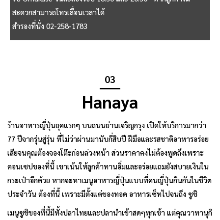
สะดวกสามารถโทรเลื่อนเวลาได้
สำรองที่นั่ง 02-258-1783
03
Hanaya
ร้านอาหารญี่ปุ่นยุคแรกๆ บนถนนย่านเจริญกรุง เปิดให้บริการมากว่า
77 ปีจากรุ่นสู่รุ่น ที่ไม่ว่าผ่านมานับกี่สิบปี ฝีมือและรสชาติอาหารอร่อย
เสียจนคุณต้องจองโต๊ะก่อนล่วงหน้า ส่วนราคาคงไม่ต้องพูดถึงเพราะ
คอนเซปของที่นี้ เขาเน้นให้ลูกค้าทานอิ่มและอร่อยแถมยังสบายเงินใน
กระเป๋าอีกด้วย หากจะหาเมนูอาหารญี่ปุ่นแบบที่คนญี่ปุ่นกินกันในชีวิต
ประจำวัน ต้องที่นี้ เพราะมีตั้งแต่ของทอด อาหารเซ็ทไปจนถึง ซูชิ
เมนูซูชิของที่นี้มีทั้งปลาไทยและปลานำเข้าสดๆทุกเช้า แต่คุณวาทานุกิ