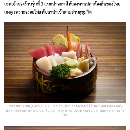
เชฟเจ้าของร้านรุ่นที่ 3 แนะนำอยากให้ลองทานปลาท้องถิ่นของไทย
เองดู เพราะอร่อยไม่แพ้ปลานำเข้าตามย่านสุขุมวิท
Chirashi Sushi (Local) 320++B ข้าวหน้าปลาดิบรวมที่ใช้ปลาไทยเราเอง อย่าง
ปลาหมึกจากทะเลไทย ปลาโอ ปลากระพงแดง ปลาหางแข็ง ปลาช่อนทะเล และกุ้ง
ไทย