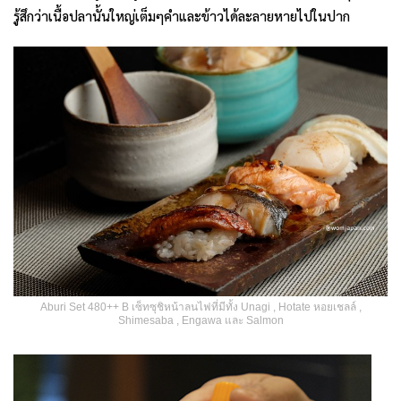
รู้สึกว่าเนื้อปลานั้นใหญ่เต็มๆคำและข้าวได้ละลายหายไปในปาก
Aburi Set 480++ B เซ็ทซุชิหน้าลนไฟที่มีทั้ง Unagi , Hotate หอยเชลล์ ,
Shimesaba , Engawa และ Salmon