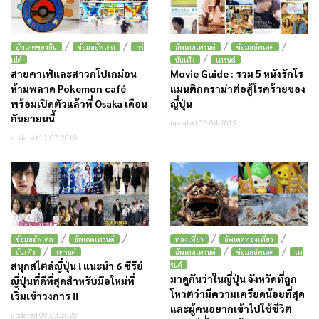
/
/
/
/
อัพเดตของกิน
ข้อมูลอัพเดต
กูร์
อัพเดตเทรนด์
ข้อมูลอัพเดต
/
เม่ต์
บันเทิง
เทรนด์
สายคาเฟ่และสาวกโปเกม่อน
Movie Guide : รวม 5 หนังรักโร
ห้ามพลาด Pokemon café
แมนติกดราม่าต่อสู้โรคร้ายของ
พร้อมเปิดตัวแล้วที่ Osaka เดือน
ญี่ปุ่น
กันยายนนี้
updated 03.04.2019
updated 12.07.2019
/
/
/
/
ข้อมูลอัพเดต
อัพเดตเทรนด์
ท่องเที่ยว
อัพเดตท่องเที่ยว
/
/
/
บันเทิง
เทรนด์
อัพเดตเทรนด์
ข้อมูลอัพเดต
เท
สนุกสไตล์ญี่ปุ่น ! แนะนำ 6 ซีรีย์
รนด์
มาดูกันว่าในญี่ปุ่น จังหวัดที่ถูก
ญี่ปุ่นที่ดีที่สุดสำหรับมือใหม่ที่
โหวตว่ามีความเครียดน้อยที่สุด
เริ่มเข้าวงการ !!
และผู้คนอยากเข้าไปใช้ชีวิต
updated 09.03.2020