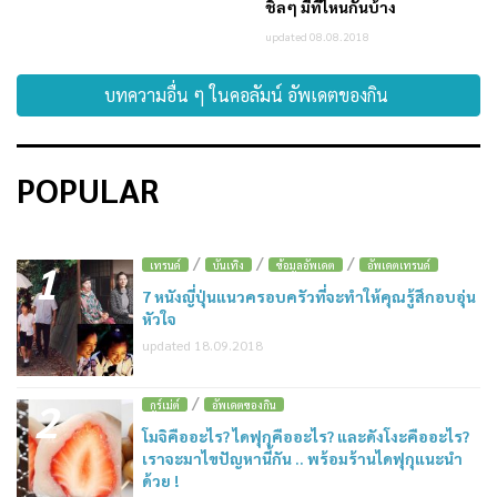
ชิลๆ มีที่ไหนกันบ้าง
updated 08.08.2018
บทความอื่น ๆ ในคอลัมน์ อัพเดตของกิน
POPULAR
/
/
/
1
เทรนด์
บันเทิง
ข้อมูลอัพเดต
อัพเดตเทรนด์
7 หนังญี่ปุ่นแนวครอบครัวที่จะทำให้คุณรู้สึกอบอุ่น
หัวใจ
updated 18.09.2018
/
2
กูร์เม่ต์
อัพเดตของกิน
โมจิคืออะไร? ไดฟุกุคืออะไร? และดังโงะคืออะไร?
เราจะมาไขปัญหานี้กัน .. พร้อมร้านไดฟุกุแนะนำ
ด้วย !