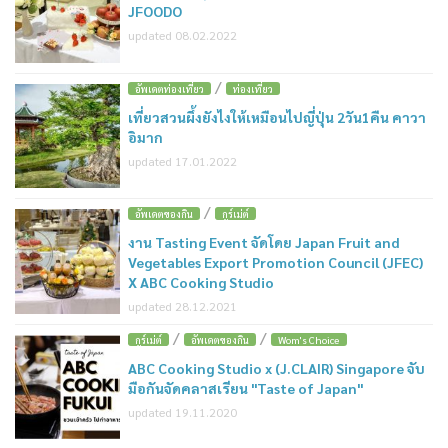
JFOODO
updated 08.02.2022
/
อัพเดตท่องเที่ยว
ท่องเที่ยว
เที่ยวสวนผึ้งยังไงให้เหมือนไปญี่ปุ่น 2วัน1คืน คาวา
อิมาก
updated 17.01.2022
/
อัพเดตของกิน
กูร์เม่ต์
งาน Tasting Event จัดโดย Japan Fruit and
Vegetables Export Promotion Council (JFEC)
X ABC Cooking Studio
updated 28.12.2021
/
/
กูร์เม่ต์
อัพเดตของกิน
Wom's Choice
ABC Cooking Studio x (J.CLAIR) Singapore จับ
มือกันจัดคลาสเรียน "Taste of Japan"
updated 19.11.2020