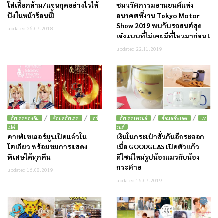
ใส่เสื้อกล้าม/แขนกุดอย่างไรให้
ชมนวัตกรรมยานยนต์แห่ง
ปังในหน้าร้อนนี้!
อนาคตที่งาน Tokyo Motor
Show 2019 พบกับรถยนต์สุด
updated 26.07.2018
เจ๋งแบบที่ไม่เคยมีที่ไหนมาก่อน !
updated 22.11.2019
/
/
/
/
อัพเดตของกิน
ข้อมูลอัพเดต
กูร์
อัพเดตเทรนด์
ข้อมูลอัพเดต
เท
เม่ต์
รนด์
คาเฟ่เซเลอร์มูนเปิดแล้วใน
เงินในกระเป๋าสั่นกันอีกระลอก
โตเกียว พร้อมชมการแสดง
เมื่อ GOODGLAS เปิดตัวแก้ว
พิเศษได้ทุกคืน
ดีไซน์ใหม่รูปน้องแมวกับน้อง
กระต่าย
updated 16.08.2019
updated 15.07.2019