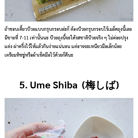
ถ้าชอบเคี้ยวบ๊วยแบบกรุบกรอบล่ะก็ ต้องบ๊วยกรุบกรอบไร้เมล็ดถุงนี้เลย
มีขายที่ 7-11 เท่านั้นนะ บ๊วยถุงนี้จะได้รสชาติบ๊วยจริง ๆ ไม่ค่อยปรุง
แต่ง ผ่าครึ่งไว้ให้แล้วกินง่ายแน่นอน แต่อาจจะเหนียวมือเล็กน้อย
เตรียมทิชชู่หรือผ้าเช็ดมือไว้ด้วยก็ดีนะ
5. Ume Shiba (梅しば)