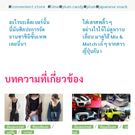
#
convenient store
#
Ume
#
plum candy
#
plum
#
japanese snack
อะไรจะเด็ดเบอร์นั้น
ใส่เดรสพลิ้ว ๆ
นี่มันศิลปะการจัด
อย่างไรให้ไม่ดูหวาน
จานซาชิมิขั้นเทพ
เลี่ยน มาดูวิธี Mix &
เลยนี่นา
Match เก๋ ๆ จากสาว
ญี่ปุ่นกัน !
บทความที่เกี่ยวข้อง
/
/
/
/
อัพเดตเทรนด์
ข้อมูลอัพเดต
อัพเดตเทรนด์
ข้อมูลอัพเดต
เท
/
แฟชั่น
เทรนด์
รนด์