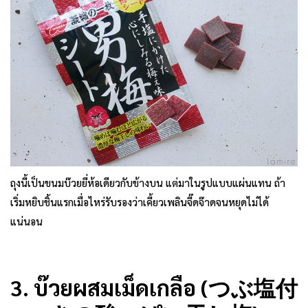
ถุงนี้เป็นขนมบ๊วยยี่ห้อเดียวกับข้างบน แต่มาในรูปแบบแผ่นแทน ถ้า
เริ่มหยิบชิ้นแรกเมื่อไหร่รับรองว่าเคี้ยวเพลินจี๊ดจ๊าดจนหยุดไม่ได้
แน่นอน
3. บ๊วยผสมเม็ดเกลือ (つぶ塩付