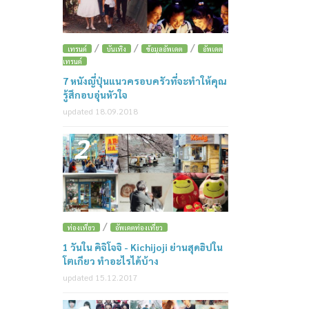
/
/
/
เทรนด์
บันเทิง
ข้อมูลอัพเดต
อัพเดต
เทรนด์
7 หนังญี่ปุ่นแนวครอบครัวที่จะทำให้คุณ
รู้สึกอบอุ่นหัวใจ
updated 18.09.2018
2
/
ท่องเที่ยว
อัพเดตท่องเที่ยว
1 วันใน คิจิโจจิ - Kichijoji ย่านสุดฮิปใน
โตเกียว ทำอะไรได้บ้าง
updated 15.12.2017