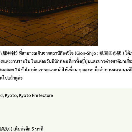
 : 八坂神社)
ที่สามารถเดินจากสถานีกิองชิโจ (Gion-Shijo : 祇園四条駅 ) ได้
ีวิตแต่งงานราบรื่น ในแต่ละวันมีนักท่องเที่ยวทั้งญี่ปุ่นและชาวต่างชาติมาเยี
เข้าชมตลอด 24 ชั่วโมงค่ะ เราขอแนะนำให้เพื่อน ๆ ลองหามื้อค่ำทานแถวถนนชิ
ืดไปแล้วดูค่ะ
rd, Kyoto, Kyoto Prefecture
四条駅 ) เดินต่ออีก 5 นาที