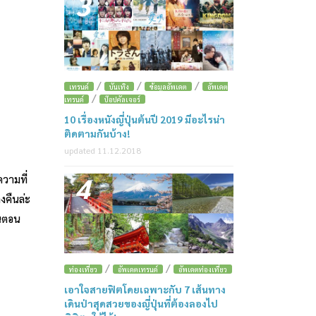
3
/
/
/
เทรนด์
บันเทิง
ข้อมูลอัพเดต
อัพเดต
/
เทรนด์
ป๊อปคัลเจอร์
10 เรื่องหนังญี่ปุ่นต้นปี 2019 มีอะไรน่า
ติดตามกันบ้าง!
updated 11.12.2018
4
ความที่
งคืนล่ะ
ในตอน
/
/
ท่องเที่ยว
อัพเดตเทรนด์
อัพเดตท่องเที่ยว
เอาใจสายฟิตโดยเฉพาะกับ 7 เส้นทาง
เดินป่าสุดสวยของญี่ปุ่นที่ต้องลองไป