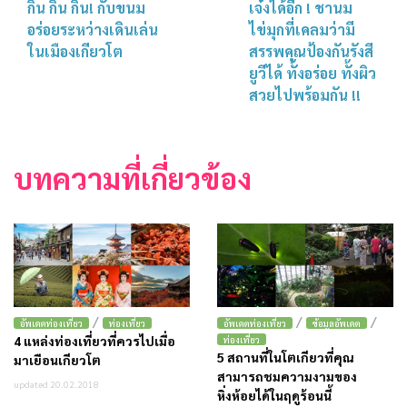
กิน กิน กิน! กับขนม
เจ๋งได้อีก ! ชานม
อร่อยระหว่างเดินเล่น
ไข่มุกที่เคลมว่ามี
ในเมืองเกียวโต
สรรพคุณป้องกันรังสี
ยูวีได้ ทั้งอร่อย ทั้งผิว
สวยไปพร้อมกัน !!
บทความที่เกี่ยวข้อง
/
/
/
อัพเดตท่องเที่ยว
ท่องเที่ยว
อัพเดตท่องเที่ยว
ข้อมูลอัพเดต
4 แหล่งท่องเที่ยวที่ควรไปเมื่อ
ท่องเที่ยว
5 สถานที่ในโตเกียวที่คุณ
มาเยือนเกียวโต
สามารถชมความงามของ
updated 20.02.2018
หิ่งห้อยได้ในฤดูร้อนนี้