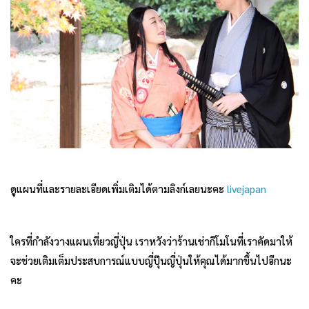
ดูแผนที่และรายละเอียดเพิ่มเติมได้ตามลิงก์เลยนะคะ
livejapan
ใครที่กำลังวางแผนเที่ยวญี่ปุ่น เราหวังว่าร้านเช่ากิโมโนที่เราคัดมาให้
จะช่วยเติมเต็มประสบการณ์แบบญี่ปุ๊นญี่ปุ่นให้คุณได้มากขึ้นไปอีกนะ
คะ