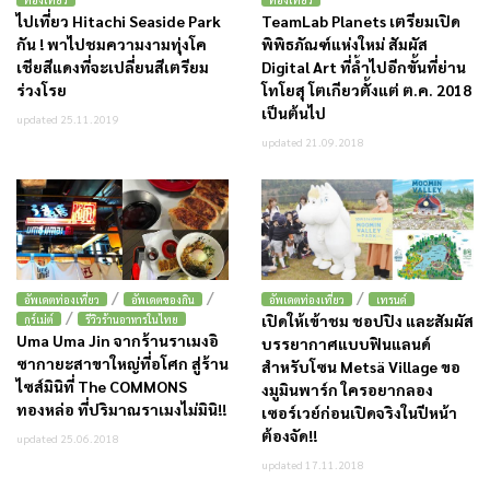
ไปเที่ยว Hitachi Seaside Park
TeamLab Planets เตรียมเปิด
กัน ! พาไปชมความงามทุ่งโค
พิพิธภัณฑ์แห่งใหม่ สัมผัส
เชียสีแดงที่จะเปลี่ยนสีเตรียม
Digital Art ที่ล้ำไปอีกขั้นที่ย่าน
ร่วงโรย
โทโยสุ โตเกียวตั้งแต่ ต.ค. 2018
เป็นต้นไป
updated 25.11.2019
updated 21.09.2018
/
/
/
อัพเดตท่องเที่ยว
อัพเดตของกิน
อัพเดตท่องเที่ยว
เทรนด์
/
เปิดให้เข้าชม ชอปปิง และสัมผัส
กูร์เม่ต์
รีวิวร้านอาหารในไทย
Uma Uma Jin จากร้านราเมงอิ
บรรยากาศแบบฟินแลนด์
ซากายะสาขาใหญ่ที่อโศก สู่ร้าน
สำหรับโซน Metsä Village ขอ
ไซส์มินิที่ The COMMONS
งมูมินพาร์ก ใครอยากลอง
ทองหล่อ ที่ปริมาณราเมงไม่มินิ!!
เซอร์เวย์ก่อนเปิดจริงในปีหน้า
ต้องจัด!!
updated 25.06.2018
updated 17.11.2018