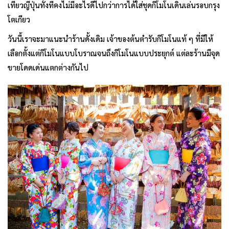
เที่ยวญี่ปุ่นทั้งทีคงไม่มีอะไรดีไปกว่าการได้ใส่ชุดกิโมโนเดินเล่นรอบกรุง
โตเกียว
วันนี้เราจะมาแนะนำร้านดั้งเดิม เจ้าของต้นตำรับกิโมโนแท้ ๆ ที่มีให้
เลือกตั้งแต่กิโมโนแบบโบราณจนถึงกิโมโนแบบประยุกต์ แต่ละร้านมีจุด
ขายโดดเด่นแตกต่างกันไป