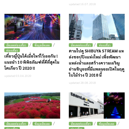
updated 16.07.2018
/
/
/
อัพเดตท่องเที่ยว
ข้อมูลอัพเดต
อัพเดตท่องเที่ยว
ท่องเที่ยว
ตามไปดู SHIBUYA STREAM แห
ท่องเที่ยว
เที่ยวญี่ปุ่นได้เมื่อไหร่ไว้เจอกัน !
ล่งชอปปิงแห่งใหม่ เพื่อพัฒนา
แนะนำ 10 พิพิธภัณฑ์ที่ดีที่สุดใน
แหล่งน้ำและสร้างความเจริญ
โตเกียว ปี 2020 !!
ย่านชิบุยะที่มีแพลนจะเปิดในฤดู
ใบไม้ร่วง ปี 2018 นี้
updated 03.04.2020
updated 28.08.2018
/
/
/
/
อัพเดตท่องเที่ยว
ข้อมูลอัพเดต
อัพเดตท่องเที่ยว
ข้อมูลอัพเดต
ท่องเที่ยว
ท่องเที่ยว