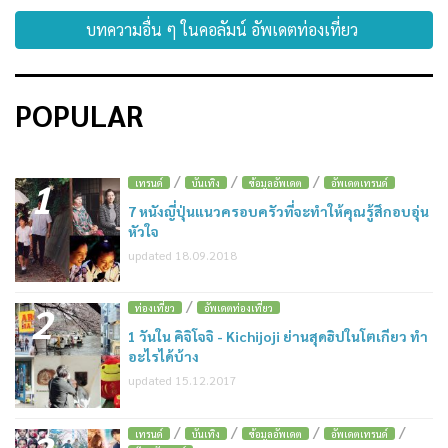
บทความอื่น ๆ ในคอลัมน์ อัพเดตท่องเที่ยว
POPULAR
/
/
/
1
เทรนด์
บันเทิง
ข้อมูลอัพเดต
อัพเดตเทรนด์
7 หนังญี่ปุ่นแนวครอบครัวที่จะทำให้คุณรู้สึกอบอุ่น
หัวใจ
updated 18.09.2018
/
2
ท่องเที่ยว
อัพเดตท่องเที่ยว
1 วันใน คิจิโจจิ - Kichijoji ย่านสุดฮิปในโตเกียว ทำ
อะไรได้บ้าง
updated 15.12.2017
/
/
/
/
เทรนด์
บันเทิง
ข้อมูลอัพเดต
อัพเดตเทรนด์