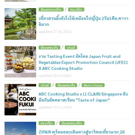
/
อัพเดตท่องเที่ยว
ท่องเที่ยว
เที่ยวสวนผึ้งยังไงให้เหมือนไปญี่ปุ่น 2วัน1คืน คาวา
อิมาก
updated 17.01.2022
/
อัพเดตของกิน
กูร์เม่ต์
งาน Tasting Event จัดโดย Japan Fruit and
Vegetables Export Promotion Council (JFEC)
X ABC Cooking Studio
updated 28.12.2021
/
/
กูร์เม่ต์
อัพเดตของกิน
Wom's Choice
ABC Cooking Studio x (J.CLAIR) Singapore จับ
มือกันจัดคลาสเรียน "Taste of Japan"
updated 19.11.2020
/
ท่องเที่ยว
อัพเดตท่องเที่ยว
ZIPAIR พร้อมออกเดินทางสู่นาริตะเที่ยวแรก 28