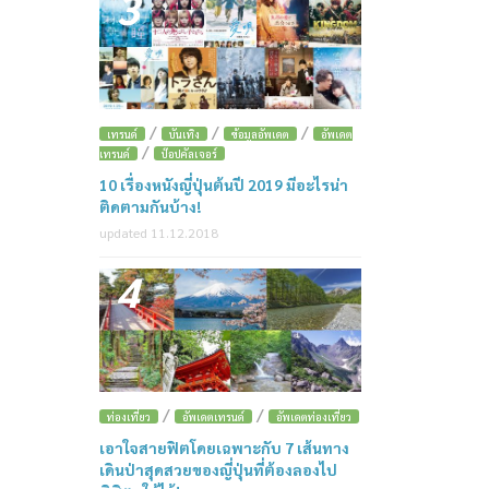
3
/
/
/
เทรนด์
บันเทิง
ข้อมูลอัพเดต
อัพเดต
/
เทรนด์
ป๊อปคัลเจอร์
10 เรื่องหนังญี่ปุ่นต้นปี 2019 มีอะไรน่า
ติดตามกันบ้าง!
updated 11.12.2018
4
/
/
ท่องเที่ยว
อัพเดตเทรนด์
อัพเดตท่องเที่ยว
เอาใจสายฟิตโดยเฉพาะกับ 7 เส้นทาง
เดินป่าสุดสวยของญี่ปุ่นที่ต้องลองไป