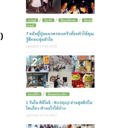
/
/
/
เทรนด์
บันเทิง
ข้อมูลอัพเดต
อัพเดต
เทรนด์
)
7 หนังญี่ปุ่นแนวครอบครัวที่จะทำให้คุณ
รู้สึกอบอุ่นหัวใจ
updated 18.09.2018
2
/
ท่องเที่ยว
อัพเดตท่องเที่ยว
1 วันใน คิจิโจจิ - Kichijoji ย่านสุดฮิปใน
โตเกียว ทำอะไรได้บ้าง
updated 15.12.2017