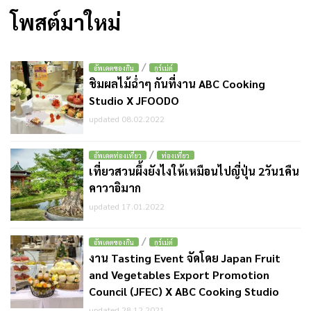
โพสต์มาใหม่
/
อัพเดตของกิน
กูร์เม่ต์
ชิมผลไม้ฉ่ำๆ กันที่งาน ABC Cooking
Studio X JFOODO
updated 08.02.2022
/
อัพเดตท่องเที่ยว
ท่องเที่ยว
เที่ยวสวนผึ้งยังไงให้เหมือนไปญี่ปุ่น 2วัน1คืน
คาวาอิมาก
updated 17.01.2022
/
อัพเดตของกิน
กูร์เม่ต์
งาน Tasting Event จัดโดย Japan Fruit
and Vegetables Export Promotion
Council (JFEC) X ABC Cooking Studio
updated 28.12.2021