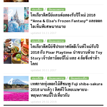
2
/
ท่องเที่ยว
อัพเดตเทศกาล
โตเกียวดิสนีย์แลนด์ฉลองรับปีใหม่ 2018
“Anna & Elsa’s Frozen Fantasy” และออก
ไอเท็มพิเศษมากมาย
updated 16.11.2017
3
/
ท่องเที่ยว
อัพเดตเทศกาล
โตเกียวดีสนีย์ซีประกาศจัดอีเว้นต์ใหม่รับปี
2018 กับ Pixar Playtime นำขบวนด้วย Toy
Story เจ้าปลาน้อยนีโม่ และ 4 ล้อซิ่งซ่าท้า
โลก!
updated 30.11.2017
4
/
/
ท่องเที่ยว
อัพเดตเทศกาล
อัพเดตท่องเที่ยว
เทศกาลทุ่งดอกไม้สีชมพู Fuji shiba-sakura
2018 มาแล้ว ! ลิสต์ไว้เลยเมษายน-
พฤษภาคมนี้ไปเที่ยวกัน
updated 28.02.2018