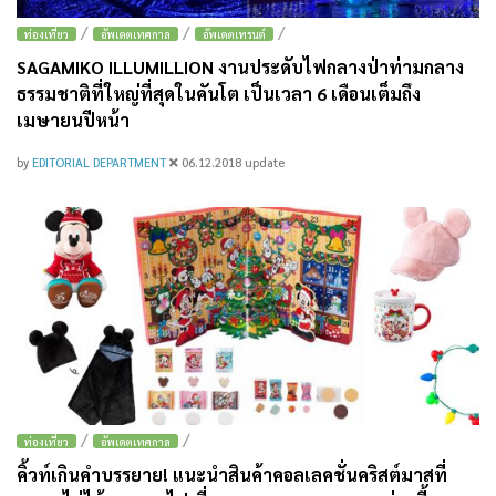
/
/
/
ท่องเที่ยว
อัพเดตเทศกาล
อัพเดตเทรนด์
SAGAMIKO ILLUMILLION งานประดับไฟกลางป่าท่ามกลาง
ธรรมชาติที่ใหญ่ที่สุดในคันโต เป็นเวลา 6 เดือนเต็มถึง
เมษายนปีหน้า
by
EDITORIAL DEPARTMENT
06.12.2018
update
/
/
ท่องเที่ยว
อัพเดตเทศกาล
คิ้วท์เกินคำบรรยาย! แนะนำสินค้าคอลเลคชั่นคริสต์มาสที่