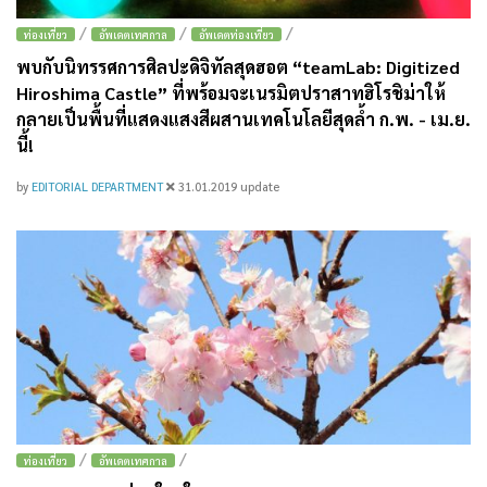
/
/
/
ท่องเที่ยว
อัพเดตเทศกาล
อัพเดตท่องเที่ยว
พบกับนิทรรศการศิลปะดิจิทัลสุดฮอต “teamLab: Digitized
Hiroshima Castle” ที่พร้อมจะเนรมิตปราสาทฮิโรชิม่าให้
กลายเป็นพื้นที่แสดงแสงสีผสานเทคโนโลยีสุดล้ำ ก.พ. - เม.ย.
นี้!
by
EDITORIAL DEPARTMENT
31.01.2019
update
/
/
ท่องเที่ยว
อัพเดตเทศกาล