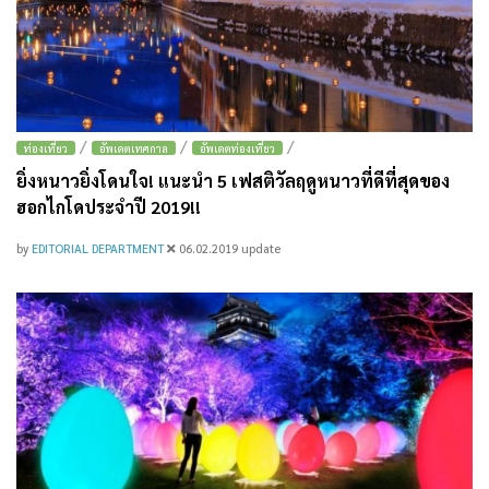
/
/
/
ท่องเที่ยว
อัพเดตเทศกาล
อัพเดตท่องเที่ยว
ยิ่งหนาวยิ่งโดนใจ! แนะนำ 5 เฟสติวัลฤดูหนาวที่ดีที่สุดของ
ฮอกไกโดประจำปี 2019!!
by
EDITORIAL DEPARTMENT
06.02.2019
update