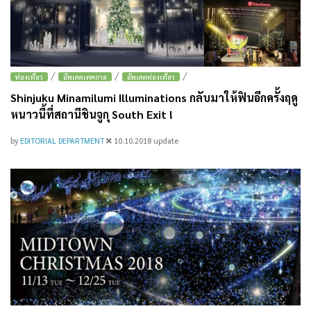
/
/
/
ท่องเที่ยว
อัพเดตเทศกาล
อัพเดตท่องเที่ยว
Shinjuku Minamilumi Illuminations กลับมาให้ฟินอีกครั้งฤดู
หนาวนี้ที่สถานีชินจูกุ South Exit !
by
EDITORIAL DEPARTMENT
10.10.2018
update