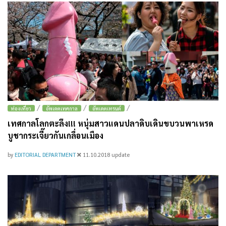
/
/
/
ท่องเที่ยว
อัพเดตเทศกาล
อัพเดตเทรนด์
เทศกาลโลกตะลึง!!! หนุ่มสาวแดนปลาดิบเดินขบวนพาเหรด
บูชากระเจี๊ยวกันเกลื่อนเมือง
by
EDITORIAL DEPARTMENT
11.10.2018
update