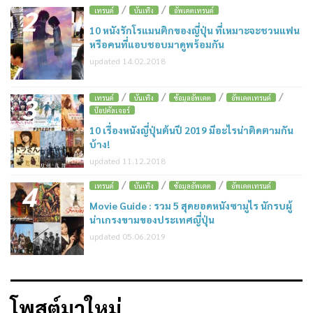
/
/
2
เทรนด์
บันเทิง
อัพเดตเทรนด์
10 หนังรักโรแมนติกของญี่ปุ่น ที่เหมาะจะชวนแฟน
หรือคนที่แอบชอบมาดูพร้อมกัน
updated 14.02.2018
/
/
/
/
3
เทรนด์
บันเทิง
ข้อมูลอัพเดต
อัพเดตเทรนด์
ป๊อปคัลเจอร์
10 เรื่องหนังญี่ปุ่นต้นปี 2019 มีอะไรน่าติดตามกัน
บ้าง!
updated 11.12.2018
/
/
/
4
เทรนด์
บันเทิง
ข้อมูลอัพเดต
อัพเดตเทรนด์
Movie Guide : รวม 5 สุดยอดหนังซามูไร นักรบผู้
น่าเกรงขามของประเทศญี่ปุ่น
updated 05.06.2019
โพสต์มาใหม่