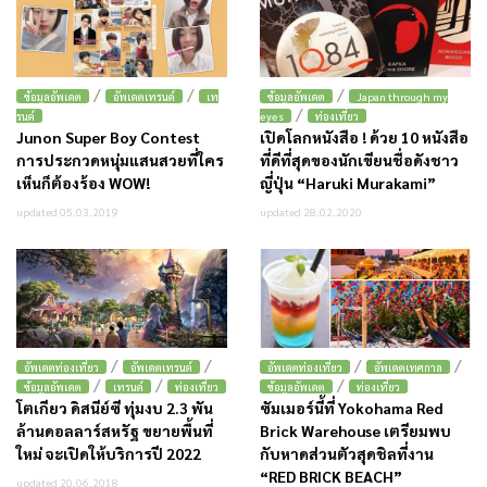
/
/
/
ข้อมูลอัพเดต
อัพเดตเทรนด์
เท
ข้อมูลอัพเดต
Japan through my
/
รนด์
eyes
ท่องเที่ยว
Junon Super Boy Contest
เปิดโลกหนังสือ ! ด้วย 10 หนังสือ
การประกวดหนุ่มแสนสวยที่ใคร
ที่ดีที่สุดของนักเขียนชื่อดังชาว
เห็นก็ต้องร้อง WOW!
ญี่ปุ่น “Haruki Murakami”
updated 05.03.2019
updated 28.02.2020
/
/
/
/
อัพเดตท่องเที่ยว
อัพเดตเทรนด์
อัพเดตท่องเที่ยว
อัพเดตเทศกาล
/
/
/
ข้อมูลอัพเดต
เทรนด์
ท่องเที่ยว
ข้อมูลอัพเดต
ท่องเที่ยว
โตเกียว ดิสนีย์ซี ทุ่มงบ 2.3 พัน
ซัมเมอร์นี้ที่ Yokohama Red
ล้านดอลลาร์สหรัฐ ขยายพื้นที่
Brick Warehouse เตรียมพบ
ใหม่ จะเปิดให้บริการปี 2022
กับหาดส่วนตัวสุดชิลที่งาน
“RED BRICK BEACH”
updated 20.06.2018