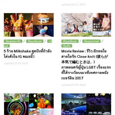
updated 26.07.2019
/
/
/
/
อัพเดตของกิน
ข้อมูลอัพเดต
กูร์
ข้อมูลอัพเดต
อัพเดตเทรนด์
เม่ต์
บันเทิง
5 ร้าน Milkshake สุดปังที่กำลัง
Movie Review : รีวิว ถักทอใจ
โด่งดังใน IG ขณะนี้ !
สายใยรัก Close-knit (彼らが
本気で編むときは、)
updated 26.09.2018
ภาพยนตร์ญี่ปุ่น LGBT เรื่องแรก
ที่ได้รางวัลบนเวทีเทศกาลหนัง
เบอร์ลิน 2017
updated 05.09.2018