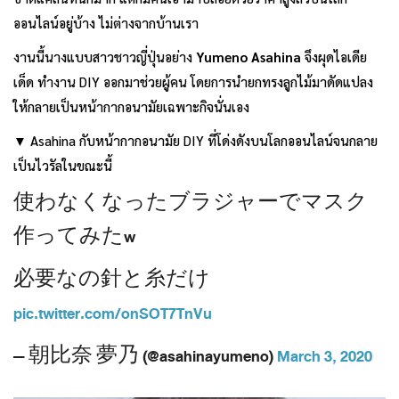
ออนไลน์อยู่บ้าง ไม่ต่างจากบ้านเรา
งานนี้นางแบบสาวชาวญี่ปุ่นอย่าง
Yumeno Asahina
จึงผุดไอเดีย
เด็ด ทำงาน DIY ออกมาช่วยผู้คน โดยการนำยกทรงลูกไม้มาดัดแปลง
ให้กลายเป็นหน้ากากอนามัยเฉพาะกิจนั่นเอง
▼ Asahina กับหน้ากากอนามัย DIY ที่โด่งดังบนโลกออนไลน์จนกลาย
เป็นไวรัลในขณะนี้
使わなくなったブラジャーでマスク
作ってみたw
必要なの針と糸だけ
pic.twitter.com/onSOT7TnVu
— 朝比奈 夢乃 (@asahinayumeno)
March 3, 2020