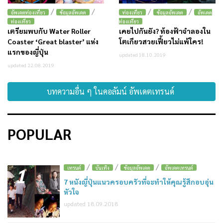
/
/
/
/
อัพเดตท่องเที่ยว
ข้อมูลอัพเดต
ท่องเที่ยว
ข้อมูลอัพเดต
อัพเดต
ท่องเที่ยว
ท่องเที่ยว
เตรียมพบกับ Water Roller
เคยไปกันยัง? ท้องฟ้าจำลองใน
Coaster ‘Great blaster’ แห่ง
โตเกียวสวยเฟี้ยวไม่แพ้ใคร!
แรกของญี่ปุ่น
updated 18.10.2019
updated 22.08.2019
บทความอื่น ๆ ในคอลัมน์ อัพเดตเทรนด์
POPULAR
/
/
/
1
เทรนด์
บันเทิง
ข้อมูลอัพเดต
อัพเดตเทรนด์
7 หนังญี่ปุ่นแนวครอบครัวที่จะทำให้คุณรู้สึกอบอุ่น
หัวใจ
updated 18.09.2018