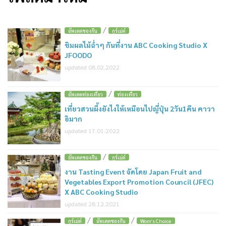
/
อัพเดตของกิน
กูร์เม่ต์
ชิมผลไม้ฉ่ำๆ กันที่งาน ABC Cooking Studio X
JFOODO
updated 08.02.2022
/
อัพเดตท่องเที่ยว
ท่องเที่ยว
เที่ยวสวนผึ้งยังไงให้เหมือนไปญี่ปุ่น 2วัน1คืน คาวา
อิมาก
updated 17.01.2022
/
อัพเดตของกิน
กูร์เม่ต์
งาน Tasting Event จัดโดย Japan Fruit and
Vegetables Export Promotion Council (JFEC)
X ABC Cooking Studio
updated 28.12.2021
/
/
กูร์เม่ต์
อัพเดตของกิน
Wom's Choice