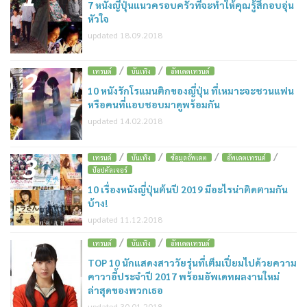
7 หนังญี่ปุ่นแนวครอบครัวที่จะทำให้คุณรู้สึกอบอุ่น
หัวใจ
updated 18.09.2018
/
/
2
เทรนด์
บันเทิง
อัพเดตเทรนด์
10 หนังรักโรแมนติกของญี่ปุ่น ที่เหมาะจะชวนแฟน
หรือคนที่แอบชอบมาดูพร้อมกัน
updated 14.02.2018
/
/
/
/
3
เทรนด์
บันเทิง
ข้อมูลอัพเดต
อัพเดตเทรนด์
ป๊อปคัลเจอร์
10 เรื่องหนังญี่ปุ่นต้นปี 2019 มีอะไรน่าติดตามกัน
บ้าง!
updated 11.12.2018
/
/
4
เทรนด์
บันเทิง
อัพเดตเทรนด์
TOP 10 นักแสดงสาววัยรุ่นที่เต็มเปี่ยมไปด้วยความ
คาวาอี้ประจำปี 2017 พร้อมอัพเดทผลงานใหม่
ล่าสุดของพวกเธอ
updated 30.01.2018