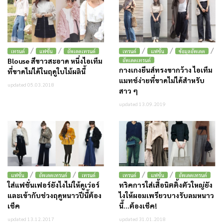
/
/
/
/
/
เทรนด์
แฟชั่น
อัพเดตเทรนด์
เทรนด์
แฟชั่น
ข้อมูลอัพเดต
Blouse สีขาวสะอาด หนึ่งไอเท็ม
อัพเดตเทรนด์
กางเกงยีนส์ทรงขากว้าง ไอเท็ม
ที่ขาดไม่ได้ในฤดูใบไม้ผลินี้
แมทช์ง่ายที่ขาดไม่ได้สำหรับ
updated 05.03.2018
สาว ๆ
updated 13.09.2019
/
/
/
/
แฟชั่น
อัพเดตเทรนด์
เทรนด์
เทรนด์
แฟชั่น
อัพเดตเทรนด์
ใส่แฟชั่นเฟอร์ยังไงไม่ให้ดูเว่อร์
ทริคการใส่เสื้อนิตติ้งตัวใหญ่ยัง
และเข้ากับช่วงฤดูหนาวปีนี้ต้อง
ไงให้ผอมเพรียวบางรับลมหนาว
เช็ค
นี้…ต้องเช็ค!
updated 13.12.2017
updated 31.01.2018