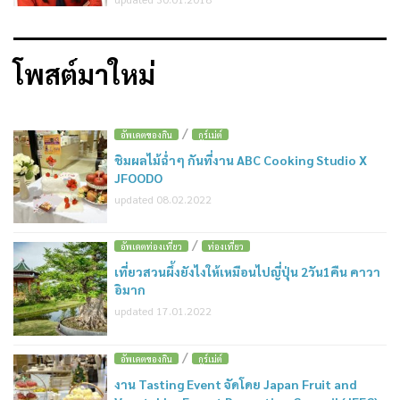
โพสต์มาใหม่
/
อัพเดตของกิน
กูร์เม่ต์
ชิมผลไม้ฉ่ำๆ กันที่งาน ABC Cooking Studio X
JFOODO
updated 08.02.2022
/
อัพเดตท่องเที่ยว
ท่องเที่ยว
เที่ยวสวนผึ้งยังไงให้เหมือนไปญี่ปุ่น 2วัน1คืน คาวา
อิมาก
updated 17.01.2022
/
อัพเดตของกิน
กูร์เม่ต์
งาน Tasting Event จัดโดย Japan Fruit and