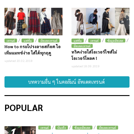
/
/
/
/
/
เทรนด์
แฟชั่น
อัพเดตเทรนด์
แฟชั่น
เทรนด์
ข้อมูลอัพเดต
How to กระโปรงลายสก็อต ไอ
อัพเดตเทรนด์
ทริคง่ายใส่โอเวอร์ไซส์ไม่
เท็มแมทช์ง่าย ใส่ได้ทุกฤดู
โอเวอร์โหลด !
updated 20.02.2018
updated 18.09.2019
บทความอื่น ๆ ในคอลัมน์ อัพเดตเทรนด์
POPULAR
/
/
/
1
เทรนด์
บันเทิง
ข้อมูลอัพเดต
อัพเดตเทรนด์