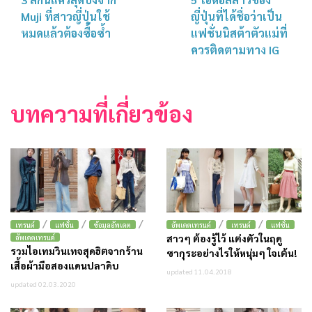
Muji ที่สาวญี่ปุ่นใช้
ญี่ปุ่นที่ได้ชื่อว่าเป็น
หมดแล้วต้องซื้อซ้ำ
แฟชั่นนิสต้าตัวแม่ที่
ควรติดตามทาง IG
บทความที่เกี่ยวข้อง
/
/
/
/
/
เทรนด์
แฟชั่น
ข้อมูลอัพเดต
อัพเดตเทรนด์
เทรนด์
แฟชั่น
สาวๆ ต้องรู้ไว้ แต่งตัวในฤดู
อัพเดตเทรนด์
รวมไอเทมวินเทจสุดฮิตจากร้าน
ซากุระอย่างไรให้หนุ่มๆ ใจเต้น!
เสื้อผ้ามือสองแดนปลาดิบ
updated 11.04.2018
updated 02.03.2020