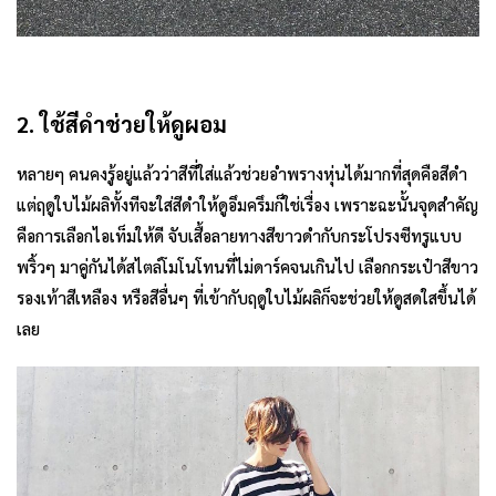
2. ใช้สีดำช่วยให้ดูผอม
หลายๆ คนคงรู้อยู่แล้วว่าสีที่ใส่แล้วช่วยอำพรางหุ่นได้มากที่สุดคือสีดำ
แต่ฤดูใบไม้ผลิทั้งทีจะใส่สีดำให้ดูอึมครึมก็ใช่เรื่อง เพราะฉะนั้นจุดสำคัญ
คือการเลือกไอเท็มให้ดี จับเสื้อลายทางสีขาวดำกับกระโปรงซีทรูแบบ
พริ้วๆ มาคู่กันได้สไตล์โมโนโทนที่ไม่ดาร์คจนเกินไป เลือกกระเป๋าสีขาว
รองเท้าสีเหลือง หรือสีอื่นๆ ที่เข้ากับฤดูใบไม้ผลิก็จะช่วยให้ดูสดใสขึ้นได้
เลย