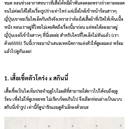
หมด ตอนช่วงอากาศหนาวทีเสื้อโค้ทมีผ้าพันคอคอยพรางร่างกายตลอด
จนไม่ค่อยได้ใส่ใจเรื่องรูปร่างเท่าไหร่ แต่เมื่อใกล้เข้าหน้าร้อนสาวๆ
ญี่ปุ่นเขาจะเริ่มไดเอ็ตกันจริงจังเพราะว่าต้องใส่เสื้อผ้าที่เปิดให้เห็นเนื้อ
หนัง ตอนเราอยู่ที่ไทยไม่เคยคิดถึงเรื่องนี้มาก่อน แต่พอได้ลองมาอยู่
ญี่ปุ่นเองก็เข้าใจสาวๆ ที่นี่เลยล่ะ สำหรับใครที่ไดเอ็ตไม่ทันแล้ว (เรา
ด้วย5555) วันนี้เราจะมานำเสนอเทคนิคการแต่งตัวให้ดูผอมลง! พร้อม
แล้วไปดูกันเลย!
1. เสื้อเชิ้ตตัวโคร่ง x สกินนี่
เสื้อเชิ้ตเป็นไอเท็มประจำฤดูใบไมผลิที่สามารถใส่ยาวไปได้จนถึงฤดู
ร้อน เพื่อไม่ให้ดูเทอะทะ ไม่เรียบร้อยเกินไป จึงเลือกท่อนล่างเป็นแบบ
สกินนี่เข้ารูป เท่านี้ก็ดูน่ารักแถมดูตัวเล็กลงด้วยนะ