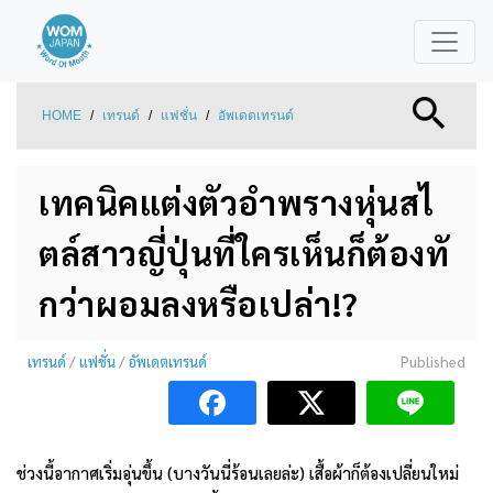
HOME
/
เทรนด์
/
แฟชั่น
/
อัพเดตเทรนด์
เทคนิคแต่งตัวอำพรางหุ่นสไ
ตล์สาวญี่ปุ่นที่ใครเห็นก็ต้องทั
กว่าผอมลงหรือเปล่า!?
เทรนด์
/
แฟชั่น
/
อัพเดตเทรนด์
Published
ช่วงนี้อากาศเริ่มอุ่นขึ้น (บางวันนี่ร้อนเลยล่ะ) เสื้อผ้าก็ต้องเปลี่ยนใหม่