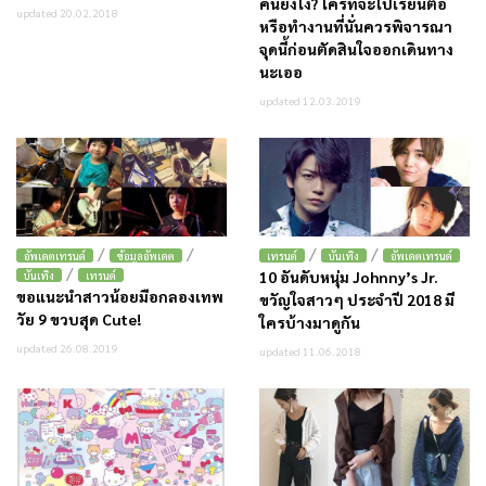
คนยังไง? ใครที่จะไปเรียนต่อ
updated 20.02.2018
หรือทำงานที่นั่นควรพิจารณา
จุดนี้ก่อนตัดสินใจออกเดินทาง
นะเออ
updated 12.03.2019
/
/
/
/
อัพเดตเทรนด์
ข้อมูลอัพเดต
เทรนด์
บันเทิง
อัพเดตเทรนด์
/
10 อันดับหนุ่ม Johnny’s Jr.
บันเทิง
เทรนด์
ขอแนะนำสาวน้อยมือกลองเทพ
ขวัญใจสาวๆ ประจำปี 2018 มี
วัย 9 ขวบสุด Cute!
ใครบ้างมาดูกัน
updated 26.08.2019
updated 11.06.2018