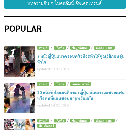
บทความอื่น ๆ ในคอลัมน์ อัพเดตเทรนด์
POPULAR
/
/
/
1
เทรนด์
บันเทิง
ข้อมูลอัพเดต
อัพเดตเทรนด์
7 หนังญี่ปุ่นแนวครอบครัวที่จะทำให้คุณรู้สึกอบอุ่น
หัวใจ
updated 18.09.2018
/
/
2
เทรนด์
บันเทิง
อัพเดตเทรนด์
10 หนังรักโรแมนติกของญี่ปุ่น ที่เหมาะจะชวนแฟน
หรือคนที่แอบชอบมาดูพร้อมกัน
updated 14.02.2018
/
/
/
/
3
เทรนด์
บันเทิง
ข้อมูลอัพเดต
อัพเดตเทรนด์
ป๊อปคัลเจอร์