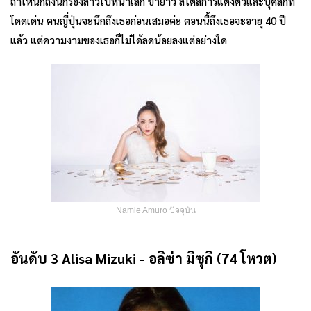
ถ้าให้นึกถึงนักร้องสาวใบหน้าเล็ก ขายาว สไตล์การแต่งตัวและบุคลิกที่
โดดเด่น คนญี่ปุ่นจะนึกถึงเธอก่อนเสมอค่ะ ตอนนี้ถึงเธอจะอายุ 40 ปี
แล้ว แต่ความงามของเธอก็ไม่ได้ลดน้อยลงแต่อย่างใด
Namie Amuro ปัจจุบัน
อันดับ 3
Alisa Mizuki
-
อลิซ่า มิซุกิ (74 โหวต)