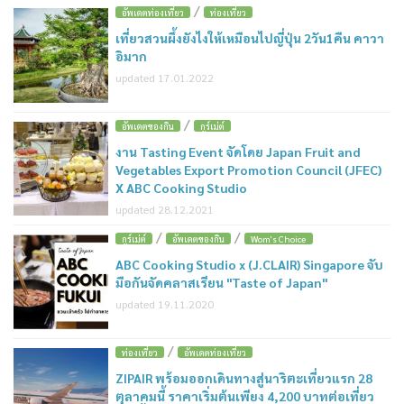
/
อัพเดตท่องเที่ยว
ท่องเที่ยว
เที่ยวสวนผึ้งยังไงให้เหมือนไปญี่ปุ่น 2วัน1คืน คาวา
อิมาก
updated 17.01.2022
/
อัพเดตของกิน
กูร์เม่ต์
งาน Tasting Event จัดโดย Japan Fruit and
Vegetables Export Promotion Council (JFEC)
X ABC Cooking Studio
updated 28.12.2021
/
/
กูร์เม่ต์
อัพเดตของกิน
Wom's Choice
ABC Cooking Studio x (J.CLAIR) Singapore จับ
มือกันจัดคลาสเรียน "Taste of Japan"
updated 19.11.2020
/
ท่องเที่ยว
อัพเดตท่องเที่ยว
ZIPAIR พร้อมออกเดินทางสู่นาริตะเที่ยวแรก 28
ตุลาคมนี้ ราคาเริ่มต้นเพียง 4,200 บาทต่อเที่ยว