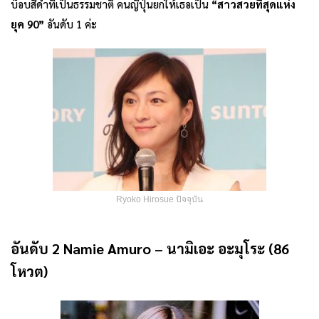
บ็อบสีดำที่เป็นธรรมชาติ คนญี่ปุ่นยกให้เธอเป็น
“สาวสวยที่สุดแห่ง
ยุค
90
”
อันดับ 1 ค่ะ
Ryoko Hirosue ปัจจุบัน
อันดับ 2 Namie Amuro – นามิเอะ อะมุโระ (86
โหวต)