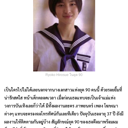
Ryoko Hirosue ในยุค 90
เป็นใครไปไม่ได้เลยนอกจากนางเอกสาวแห่งยุค 90 คนนี้ ด้วยรอยยิ้มที่
น่ารักสดใส หน้าเด็กตลอดเวลา เมื่อก่อนเธอแทบจะเป็นเจ้าแม่แห่ง
วงการบันเทิงเลยก็ว่าได้ มีทั้งผลงานละคร ภาพยนตร์ เพลง โฆษณา
ต่างๆ แทบจะครองจอโทรทัศน์กันเลยทีเดียว ปัจจุบันเธออายุ 37 ปี ยังมี
ผลงานให้ติดตามกันอยู่บ้าง สัญลักษณ์ยุค 90 ของเธอคือมาพร้อมผม