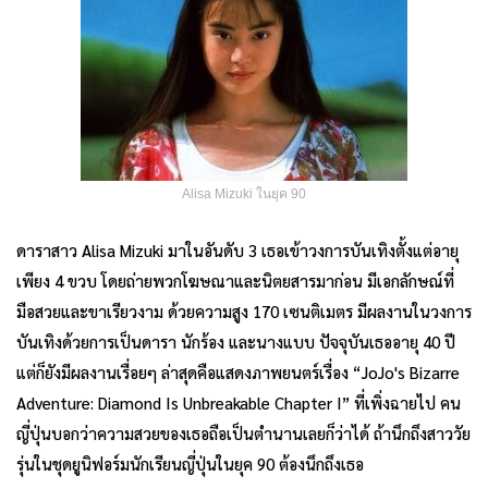
Alisa Mizuki ในยุค 90
ดาราสาว Alisa Mizuki มาในอันดับ 3 เธอเข้าวงการบันเทิงตั้งแต่อายุ
เพียง 4 ขวบ โดยถ่ายพวกโฆษณาและนิตยสารมาก่อน มีเอกลักษณ์ที่
มือสวยและขาเรียวงาม ด้วยความสูง 170 เซนติเมตร มีผลงานในวงการ
บันเทิงด้วยการเป็นดารา นักร้อง และนางแบบ ปัจจุบันเธออายุ 40 ปี
แต่ก็ยังมีผลงานเรื่อยๆ ล่าสุดคือแสดงภาพยนตร์เรื่อง “JoJo's Bizarre
Adventure: Diamond Is Unbreakable Chapter I” ที่เพิ่งฉายไป คน
ญี่ปุ่นบอกว่าความสวยของเธอถือเป็นตำนานเลยก็ว่าได้ ถ้านึกถึงสาววัย
รุ่นในชุดยูนิฟอร์มนักเรียนญี่ปุ่นในยุค 90 ต้องนึกถึงเธอ