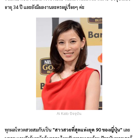
อายุ 34 ปี และยังมีผลงานละครอยู่เรื่อยๆ ค่ะ
Ai Kato ปัจจุบัน
ทุกผลโหวตสวยสมกับเป็น
"สาวสวยที่สุดแห่งยุค
90 ของญี่ปุ่น
"
เลย