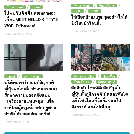
/
/
/
อัพเดตเทรนด์
ข้อมูลอัพเดต
อัพเดตเทรนด์
เทรนด์
/
แฟชั่น
เทรนด์
ไปพบกับคิตตี้ และเหล่าผอง
ใส่เสื้อกล้าม/แขนกุดอย่างไรให้
เพื่อน MEET HELLO KITTY’S
ปังในหน้าร้อนนี้!
WORLD กันเถอะ!!
updated 26.07.2018
updated 20.10.2017
/
/
/
เทรนด์
อัพเดตเทรนด์
อัพเดตท่องเที่ยว
ท่องเที่ยว
/
บริษัทอพาร์ทเมนท์สัญชาติ
ข้อมูลอัพเดต
อัพเดตเทรนด์
จัดอันดับโซนที่ดื่มจัดที่สุดใน
ญี่ปุ่นผุดไอเดีย นำเสนอระบบ
ญี่ปุ่นทั้งภูมิภาคคันโตและคันไซ
รักษาความปลอดภัยแบบ
แล้วโซนไหนที่นักดื่มชอบไป
“เครื่องฉายแฟนหนุ่ม” เพื่อ
สังสรรค์ ลองไปเช็คดู
ปกป้องผู้หญิงที่อาศัยอยู่ตาม
ลำพังให้ปลอดภัยมากขึ้น!!
updated 26.06.2018
updated 04.06.2018