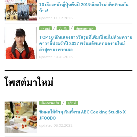
10 เรื่องหนังญี่ปุ่นต้นปี 2019 มีอะไรน่าติดตามกัน
บ้าง!
updated 11.12.2018
/
/
4
เทรนด์
บันเทิง
อัพเดตเทรนด์
TOP 10 นักแสดงสาววัยรุ่นที่เต็มเปี่ยมไปด้วยความ
คาวาอี้ประจำปี 2017 พร้อมอัพเดทผลงานใหม่
ล่าสุดของพวกเธอ
updated 30.01.2018
โพสต์มาใหม่
/
อัพเดตของกิน
กูร์เม่ต์
ชิมผลไม้ฉ่ำๆ กันที่งาน ABC Cooking Studio X
JFOODO
updated 08.02.2022