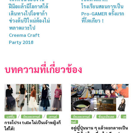
ฝีมือแล้วมีโอกาสได้
โรงเรียนสอนการเป็น
เดินทางไปโอซาก้า
Pro-GAMER ครั้งแรก
ช่วงต้นปีใหม่ต้องไม่
ที่โตเกียว！
พลาดแวะไป
Creema Craft
Party 2018
บทความที่เกี่ยวข้อง
/
/
/
/
แฟชั่น
อัพเดตเทรนด์
เทรนด์
อัพเดตเทรนด์
ข้อมูลอัพเดต
เท
กระโปรง tulle ไม่เป็นเจ้าหญิงก็
รนด์
อยู่ญี่ปุ่นนาน ๆ แล้วจะกลายเป็น
ใส่ได้!