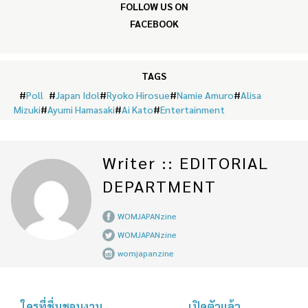
FOLLOW US ON
FACEBOOK
TAGS
#
Poll
#
Japan Idol
#
Ryoko Hirosue
#
Namie Amuro
#
Alisa
Mizuki
#
Ayumi Hamasaki
#
Ai Kato
#
Entertainment
Writer :: EDITORIAL
DEPARTMENT
WOMJAPANzine
WOMJAPANzine
womjapanzine
ใครที่ชื่นชอบงาน
เปิดตัวแล้ว…