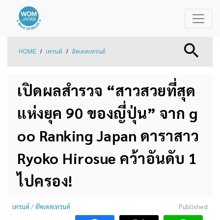
HOME
/
เทรนด์
/
อัพเดตเทรนด์
เปิดผลสำรวจ “สาวสวยที่สุด
แห่งยุค 90 ของญี่ปุ่น” จาก g
oo Ranking Japan ดาราสาว
Ryoko Hirosue คว้าอันดับ 1
ไปครอง!
เทรนด์
/
อัพเดตเทรนด์
Published