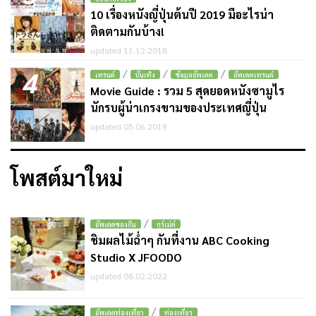
10 เรื่องหนังญี่ปุ่นต้นปี 2019 มีอะไรน่า
ติดตามกันบ้าง!
updated 11.12.2018
4
/
/
/
เทรนด์
บันเทิง
ข้อมูลอัพเดต
อัพเดตเทรนด์
Movie Guide : รวม 5 สุดยอดหนังซามูไร
นักรบผู้น่าเกรงขามของประเทศญี่ปุ่น
updated 05.06.2019
โพสต์มาใหม่
/
อัพเดตของกิน
กูร์เม่ต์
ชิมผลไม้ฉ่ำๆ กันที่งาน ABC Cooking
Studio X JFOODO
updated 08.02.2022
/
อัพเดตท่องเที่ยว
ท่องเที่ยว