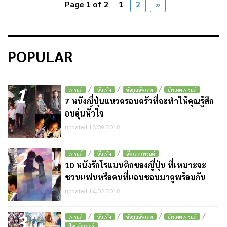
Page 1 of 2
1
2
»
POPULAR
1
/
/
/
เทรนด์
บันเทิง
ข้อมูลอัพเดต
อัพเดตเทรนด์
7 หนังญี่ปุ่นแนวครอบครัวที่จะทำให้คุณรู้สึก
อบอุ่นหัวใจ
updated 18.09.2018
2
/
/
เทรนด์
บันเทิง
อัพเดตเทรนด์
10 หนังรักโรแมนติกของญี่ปุ่น ที่เหมาะจะ
ชวนแฟนหรือคนที่แอบชอบมาดูพร้อมกัน
updated 14.02.2018
3
/
/
/
/
เทรนด์
บันเทิง
ข้อมูลอัพเดต
อัพเดตเทรนด์
ป๊อปคัลเจอร์