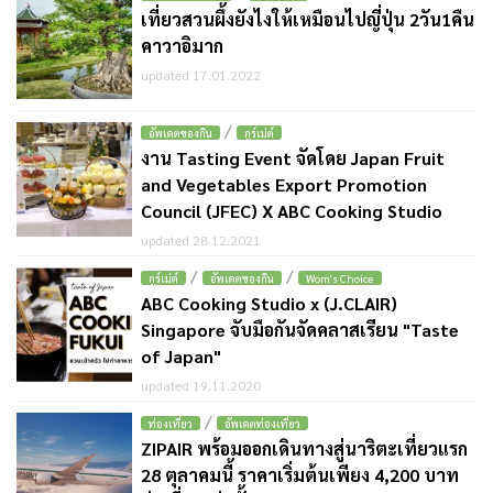
เที่ยวสวนผึ้งยังไงให้เหมือนไปญี่ปุ่น 2วัน1คืน
คาวาอิมาก
updated 17.01.2022
/
อัพเดตของกิน
กูร์เม่ต์
งาน Tasting Event จัดโดย Japan Fruit
and Vegetables Export Promotion
Council (JFEC) X ABC Cooking Studio
updated 28.12.2021
/
/
กูร์เม่ต์
อัพเดตของกิน
Wom's Choice
ABC Cooking Studio x (J.CLAIR)
Singapore จับมือกันจัดคลาสเรียน "Taste
of Japan"
updated 19.11.2020
/
ท่องเที่ยว
อัพเดตท่องเที่ยว
ZIPAIR พร้อมออกเดินทางสู่นาริตะเที่ยวแรก
28 ตุลาคมนี้ ราคาเริ่มต้นเพียง 4,200 บาท