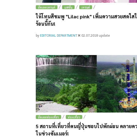
/
/
/
อัพเดตเทรนด์
แฟชั่น
เทรนด์
ให้โทนสีชมพู "Lilac pink" เพิ่มความสวยสดใส
ร้อนนี้กัน!
by
EDITORIAL DEPARTMENT
02.07.2018
update
/
/
อัพเดตท่องเที่ยว
ท่องเที่ยว
5 สถานที่เที่ยวที่คนญี่ปุ่นชอบไปพักผ่อน คลายค
ในช่วงซัมเมอร์!