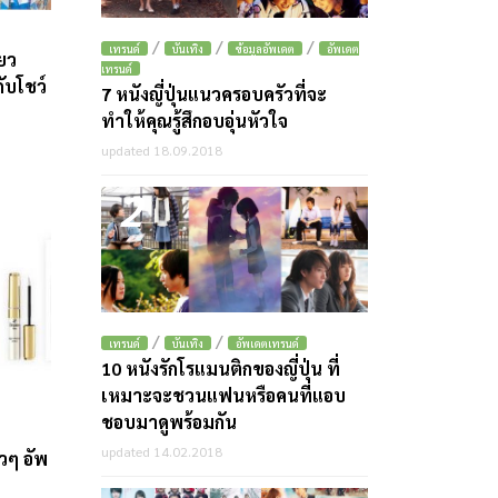
/
/
/
เทรนด์
บันเทิง
ข้อมูลอัพเดต
อัพเดต
ยว
เทรนด์
ับโชว์
7 หนังญี่ปุ่นแนวครอบครัวที่จะ
ทำให้คุณรู้สึกอบอุ่นหัวใจ
updated 18.09.2018
2
/
/
เทรนด์
บันเทิง
อัพเดตเทรนด์
10 หนังรักโรแมนติกของญี่ปุ่น ที่
เหมาะจะชวนแฟนหรือคนที่แอบ
ชอบมาดูพร้อมกัน
updated 14.02.2018
วๆ อัพ