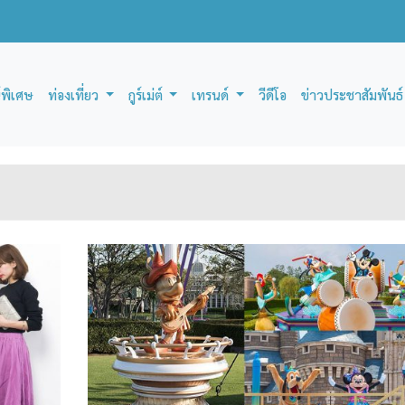
์พิเศษ
ท่องเที่ยว
กูร์เม่ต์
เทรนด์
วีดีโอ
ข่าวประชาสัมพันธ์