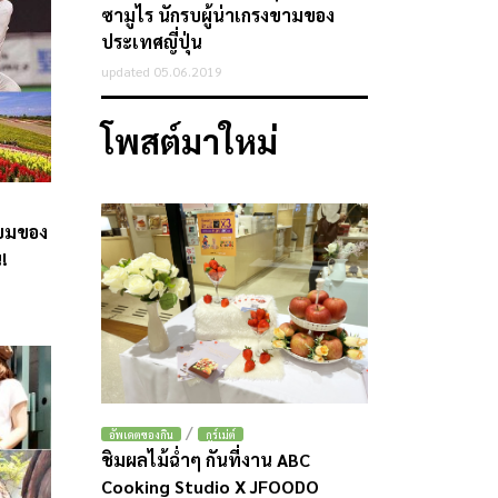
ซามูไร นักรบผู้น่าเกรงขามของ
ประเทศญี่ปุ่น
updated 05.06.2019
โพสต์มาใหม่
ิยมของ
!
/
อัพเดตของกิน
กูร์เม่ต์
ชิมผลไม้ฉ่ำๆ กันที่งาน ABC
Cooking Studio X JFOODO