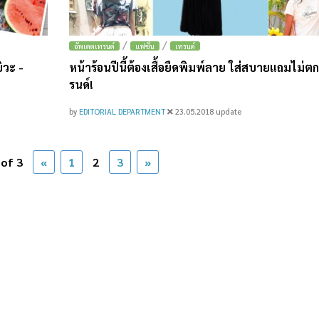
/
/
อัพเดตเทรนด์
แฟชั่น
เทรนด์
ิวะ -
หน้าร้อนปีนี้ต้องเสื้อยืดพิมพ์ลาย ใส่สบายแถมไม่ต
รนด์!
by
EDITORIAL DEPARTMENT
23.05.2018
update
 of 3
«
1
2
3
»