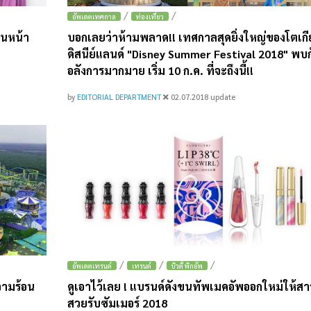
/
/
อัพเดตเทศกาล
ท่องเที่ยว
ในหน้า
บอกเลยว่าห้ามพลาด!! เทศกาลสุดยิ่งใหญ่ของโตเกี
ดิสนีย์แลนด์ "Disney Summer Festival 2018" พบก
อลังการมากมาย เริ่ม 10 ก.ค. ที่จะถึงนี้!!
by
EDITORIAL DEPARTMENT
02.07.2018
update
/
/
/
อัพเดตเทรนด์
เทรนด์
บิวตี้ พิกอัพ
วามร้อน
ดูเอาไว้เลย ! แบรนด์ดังขนทัพเมคอัพออกใหม่ให้สา
สวยรับซัมเมอร์ 2018