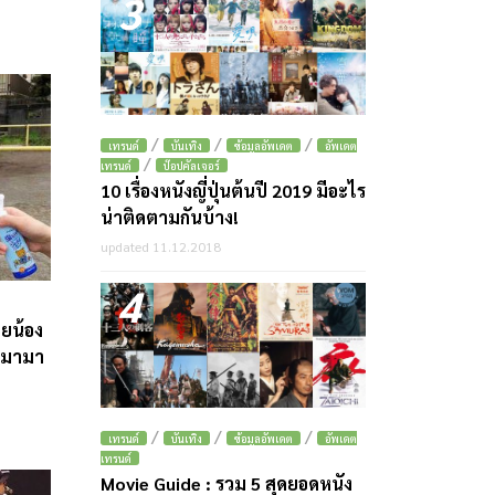
3
/
/
/
เทรนด์
บันเทิง
ข้อมูลอัพเดต
อัพเดต
/
เทรนด์
ป๊อปคัลเจอร์
10 เรื่องหนังญี่ปุ่นต้นปี 2019 มีอะไร
น่าติดตามกันบ้าง!
updated 11.12.2018
4
ายน้อง
หมามา
/
/
/
เทรนด์
บันเทิง
ข้อมูลอัพเดต
อัพเดต
เทรนด์
Movie Guide : รวม 5 สุดยอดหนัง