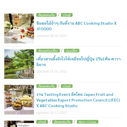
/
อัพเดตของกิน
กูร์เม่ต์
ชิมผลไม้ฉ่ำๆ กันที่งาน ABC Cooking Studio X
JFOODO
updated 08.02.2022
/
อัพเดตท่องเที่ยว
ท่องเที่ยว
เที่ยวสวนผึ้งยังไงให้เหมือนไปญี่ปุ่น 2วัน1คืน คาวา
อิมาก
updated 17.01.2022
/
อัพเดตของกิน
กูร์เม่ต์
งาน Tasting Event จัดโดย Japan Fruit and
Vegetables Export Promotion Council (JFEC)
X ABC Cooking Studio
updated 28.12.2021
/
/
กูร์เม่ต์
อัพเดตของกิน
Wom's Choice