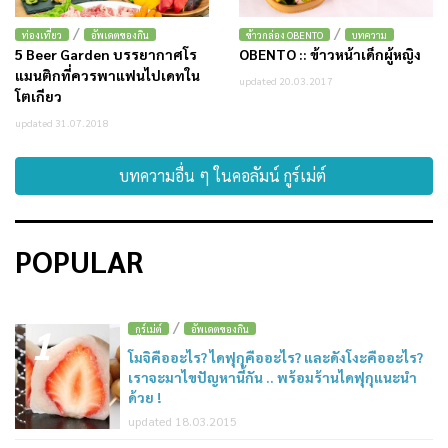
/
/
ท่องเที่ยว
อัพเดตของกิน
ข้าวกล่อง OBENTO
บทความ
5 Beer Garden บรรยากาศโร
OBENTO :: ข้าวหน้าเด็กผู้หญิง
แมนติกที่ควรพาแฟนไปเดทใน
updated 20.03.2017
โตเกียว
updated 31.07.2018
บทความอื่น ๆ ในคอลัมน์ กูร์เม่ต์
POPULAR
/
1
กูร์เม่ต์
อัพเดตของกิน
โมจิคืออะไร? ไดฟุกุคืออะไร? และดังโงะคืออะไร?
เราจะมาไขปัญหานี้กัน .. พร้อมร้านไดฟุกุแนะนำ
ด้วย !
updated 18.03.2015