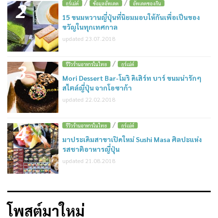
/
/
2
กูร์เม่ต์
ข้อมูลอัพเดต
อัพเดตของกิน
15 ขนมหวานญี่ปุ่นที่นิยมมอบให้กันเพื่อเป็นของ
ขวัญในทุกเทศกาล
updated 23.07.2018
/
3
รีวิวร้านอาหารในไทย
กูร์เม่ต์
Mori Dessert Bar-โมริ ดิเสิร์ท บาร์ ขนมน่ารักๆ
สไตล์ญี่ปุ่น จากโอซาก้า
updated 22.02.2018
/
4
รีวิวร้านอาหารในไทย
กูร์เม่ต์
มาประเดิมสาขาเปิดใหม่ Sushi Masa ศิลปะแห่ง
รสชาติอาหารญี่ปุ่น
updated 21.08.2018
โพสต์มาใหม่