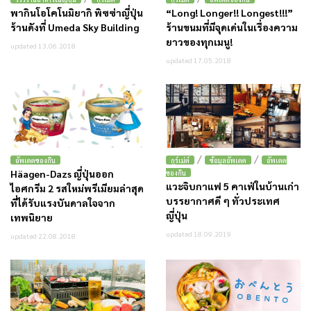
พากินโอโคโนมิยากิ พิซซ่าญี่ปุ่น
“Long! Longer!! Longest!!!”
ร้านดังที่ Umeda Sky Building
ร้านขนมที่มีจุดเด่นในเรื่องความ
ยาวของทุกเมนู!
updated 13.06.2018
updated 17.05.2018
/
/
อัพเดตของกิน
กูร์เม่ต์
ข้อมูลอัพเดต
อัพเดต
Häagen-Dazs ญี่ปุ่นออก
ของกิน
แวะจิบกาแฟ 5 คาเฟ่ในบ้านเก่า
ไอศกรีม 2 รสใหม่พรีเมียมล่าสุด
บรรยากาศดี ๆ ทั่วประเทศ
ที่ได้รับแรงบันดาลใจจาก
ญี่ปุ่น
เทพนิยาย
updated 18.09.2019
updated 22.08.2018