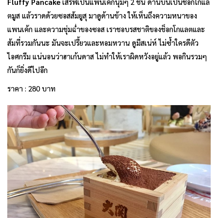
Fluffy Pancake
เสิร์ฟเป็นแพนเค้กนุ่มๆ 2 ชิ้น ด้านบนเป็นช็อกโกแล
ตมูส แล้วราดด้วยซอสส้มยูสุ มาดูด้านข้าง ให้เห็นถึงความหนาของ
แพนเค้ก และความชุ่มฉ่ำของซอส เราชอบรสชาติของช็อกโกแลตและ
ส้มที่รวมกันนะ มันจะเปรี้ยวและหอมหวาน ดูมีสเน่ห์ ไม่ซ้ำใครดีตัว
ไอศกรีม แน่นอนว่าฮาเก้นดาส ไม่ทำให้เราผิดหวังอยู่แล้ว พอกินรวมๆ
กันก็ยิ่งดีไปอีก
ราคา : 280 บาท