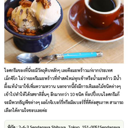
ไอศกรีมของที่นี่จะมีวัตถุดิบหลักๆ เลยคือมะพร้าวแก่จากประเทศ
เม็กซิโก ไม่ว่าจะครีมมะพร้าวที่ทำสดใหม่ทุกเช้าหรือน้ำมะพร้าว มีน้ำ
ผึ้งแท้นำมาใช้เพิ่มความหวาน นอกจากนี้ยังมีการเติมผลไม้ชนิดต่างๆ
เข้าไปทำให้ได้รสชาติอื่นๆ อีกมากกว่า 10 ชนิด ท็อปปิ้งบนไอศกรีมก็
จะมีพวกธัญพืชต่างๆ ผลโกจิเบอร์รี่หรือมัลเบอร์รี่ที่ดีต่อสุขภาพ สามารถ
เลือกได้ตามใจชอบเลยค่ะ
พิกัด : 2-6-3 Sendagaya,Shibuya, Tokyo, 151-0051Sendagaya