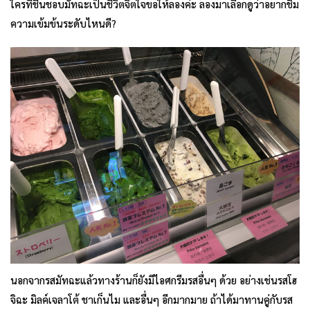
ใครที่ชื่นชอบมัทฉะเป็นชีวิตจิตใจขอให้ลองค่ะ ลองมาเลือกดูว่าอยากชิม
ความเข้มข้นระดับไหนดี?
นอกจากรสมัทฉะแล้วทางร้านก็ยังมีไอศกรีมรสอื่นๆ ด้วย อย่างเช่นรสโฮ
จิฉะ มิลค์เจลาโต้ ชาเก็นไม และอื่นๆ อีกมากมาย ถ้าได้มาทานคู่กับรส