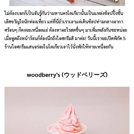
ไม่ต้องบอกก็เป็นอันรู้กันว่ามหานครโตเกียวนั้นเป็นแหล่งช้อปปิ้งชั้น
เลิศขวัญใจนักท่องเที่ยว แต่ที่นี่ถ้าเราเอาแต่เดินช้อปท่ามกลางอากา
ศร้อนๆ ก็คงจะเหนื่อยแย่ ต้องหาอะไรสดชื่นๆ มาเพิ่มพลังกันซะหน่อย
เมื่อพูดถึงหน้าร้อนก็ต้องนึกถึงไอศกรีมสิ มาค่ะ! วันนี้เราจะเปิดพิกัด 5
ร้านไอศกรีมแสนอร่อยในโตเกียวเอาไว้นั่งพักให้หายเหนื่อยกัน
woodberry's (
ウッドベリーズ
)