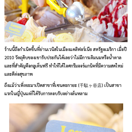
ร้านนี้ถือกำเนิดขึ้นที่ย่านเวนิสในเมืองแคลิฟอร์เนีย สหรัฐอเมริกา เมื่อปี
2010 วัตถุดิบของเขารับประกันได้เลยว่าไม่มีการเติมนมหรือน้ำตาล
และที่สำคัญคือกลูเต็นฟรี ทำให้ได้ไอศกรีมออร์แกนิคที่มีความสดใหม่
และดีต่อสุขภาพ
ถึงแม้ว่าเพิ่งจะมาเปิดสาขาที่เซนดะกายะ (千駄ヶ谷店) เป็นสาขา
แรกในญี่ปุ่นแต่ก็ได้รับการตอบรับอย่างล้นหลาม