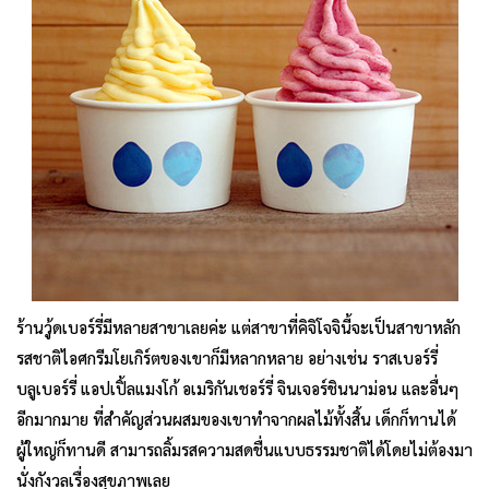
ร้านวู้ดเบอร์รี่มีหลายสาขาเลยค่ะ แต่สาขาที่คิจิโจจินี้จะเป็นสาขาหลัก
รสชาติไอศกรีมโยเกิร์ตของเขาก็มีหลากหลาย อย่างเช่น ราสเบอร์รี่
บลูเบอร์รี่ แอปเปิ้ลแมงโก้ อเมริกันเชอร์รี่ จินเจอร์ชินนาม่อน และอื่นๆ
อีกมากมาย ที่สำคัญส่วนผสมของเขาทำจากผลไม้ทั้งสิ้น เด็กก็ทานได้
ผู้ใหญ่ก็ทานดี สามารถลิ้มรสความสดชื่นแบบธรรมชาติได้โดยไม่ต้องมา
นั่งกังวลเรื่องสุขภาพเลย