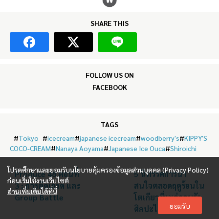
SHARE THIS
FOLLOW US ON
FACEBOOK
TAGS
#
Tokyo
#
icecream
#
japanese icecream
#
woodberry's
#
KIPPY'S
COCO-CREAM
#
Nanaya Aoyama
#
Japanese Ice Ouca
#
Shiroichi
โปรดศึกษาและยอมรับนโยบายคุ้มครองข้อมูลส่วนบุคคล (Privacy Policy)
Produce 48 ตอนที่
5 นิทรรศการน่า
ก่อนเริ่มใช้งานเว็บไซต์
3 : การตัดเกรด และ
สนใจตลอดฤดูร้อนใน
อ่านเพิ่มเติมได้ที่นี่
Group Battle
โตเกียวที่เหล่าคนรัก
ยอมรับ
ศิลปะไม่ควรพลาด