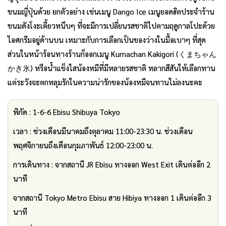
ขนมญี่ปุ่นด้วย ยกตัวอย่าง เช่นเมนู Dango Ice เมนูยอดฮิตประจำร้าน
ขนมดังโงะเคี้ยวหนึบๆ ที่จะมีการเปลี่ยนรสชาติไปตามฤดูกาลโปะด้วย
ไอศกรีมอยู่ด้านบน เหมาะกับการเลือกเป็นของว่างในมื้อเบาๆ ที่สุด
ส่วนในหน้าร้อนทางร้านก็ออกเมนู Kumachan Kakigori (くまちゃん
かき氷) หรือน้ำแข็งไสน้องหมีที่มีหลายรสชาติ หลากสีสันให้เลือกทาน
แต่ระวังจะตกหลุมรักในความน่ารักของน้องหมีจนทานไม่ลงนะคะ
พิกัด : 1-6-6 Ebisu Shibuya Tokyo
เวลา : ช่วงเดือนมีนาคมถึงตุลาคม 11:00-23:30 น. ช่วงเดือน
พฤศจิกายนถึงเดือนกุมภาพันธ์ 12:00-23:00 น.
การเดินทาง : จากสถานี JR Ebisu ทางออก West Exit เดินต่ออีก 2
นาที
จากสถานี Tokyo Metro Ebisu สาย Hibiya ทางออก 1 เดินต่ออีก 3
นาที