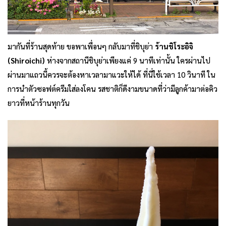
มากันที่ร้านสุดท้าย ขอพาเพื่อนๆ กลับมาที่ชิบุย่า
ร้านชิโระอิจิ
(Shiroichi)
ห่างจากสถานีชิบุย่าเพียงแค่ 9 นาทีเท่านั้น ใครผ่านไป
ผ่านมาแถวนี้ควรจะต้องหาเวลามาแวะให้ได้ ที่นี่ใช้เวลา 10 วินาที ใน
การนำตัวซอฟต์ครีมใส่ลงโคน รสชาติก็ดีงามขนาดที่ว่ามีลูกค้ามาต่อคิว
ยาวที่หน้าร้านทุกวัน