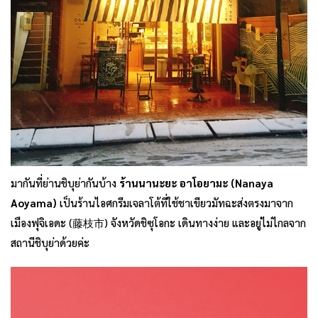
มากันที่ย่านชิบุย่ากันบ้าง
ร้านนานะยะ อาโอยามะ (Nanaya
Aoyama)
เป็นร้านไอศกรีมเจลาโต้ที่ใช้ชาเขียวมัทฉะส่งตรงมาจาก
เมืองฟุจิเอดะ (藤枝市) จังหวัดชิซุโอกะ เดินทางง่าย และอยู่ไม่ไกลจาก
สถานีชิบุย่าด้วยค่ะ