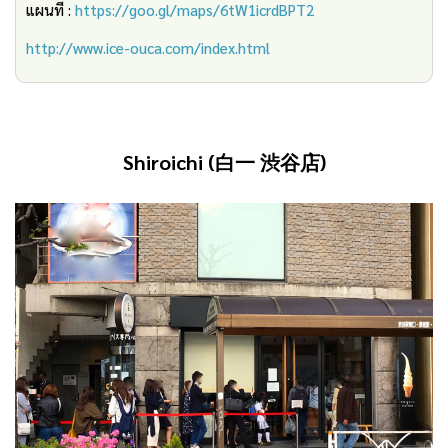
แผนที่ :
https://goo.gl/maps/6tW1icrdBPT2
http://www.ice-ouca.com/index.html
Shiroichi (
白一
渋谷店
)