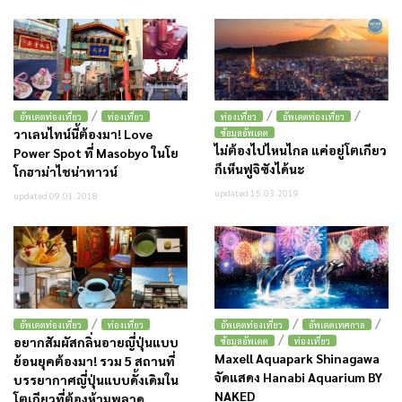
/
/
/
อัพเดตท่องเที่ยว
ท่องเที่ยว
ท่องเที่ยว
อัพเดตท่องเที่ยว
วาเลนไทน์นี้ต้องมา! Love
ข้อมูลอัพเดต
ไม่ต้องไปไหนไกล แค่อยู่โตเกียว
Power Spot ที่ Masobyo ในโย
ก็เห็นฟูจิซังได้นะ
โกฮาม่าไชน่าทาวน์
updated 15.03.2019
updated 09.01.2018
/
/
/
อัพเดตท่องเที่ยว
ท่องเที่ยว
อัพเดตท่องเที่ยว
อัพเดตเทศกาล
/
อยากสัมผัสกลิ่นอายญี่ปุ่นแบบ
ข้อมูลอัพเดต
ท่องเที่ยว
Maxell Aquapark Shinagawa
ย้อนยุคต้องมา! รวม 5 สถานที่
จัดแสดง Hanabi Aquarium BY
บรรยากาศญี่ปุ่นแบบดั้งเดิมใน
NAKED
โตเกียวที่ต้องห้ามพลาด