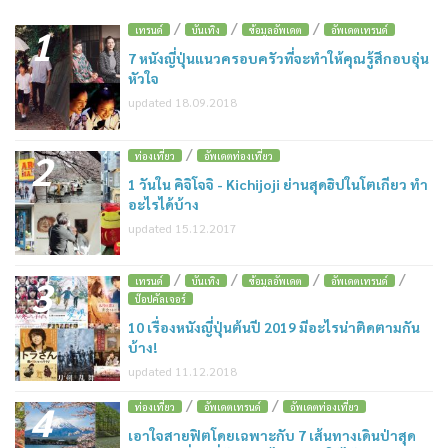
/
/
/
1
เทรนด์
บันเทิง
ข้อมูลอัพเดต
อัพเดตเทรนด์
7 หนังญี่ปุ่นแนวครอบครัวที่จะทำให้คุณรู้สึกอบอุ่น
หัวใจ
updated 18.09.2018
/
2
ท่องเที่ยว
อัพเดตท่องเที่ยว
1 วันใน คิจิโจจิ - Kichijoji ย่านสุดฮิปในโตเกียว ทำ
อะไรได้บ้าง
updated 15.12.2017
/
/
/
/
3
เทรนด์
บันเทิง
ข้อมูลอัพเดต
อัพเดตเทรนด์
ป๊อปคัลเจอร์
10 เรื่องหนังญี่ปุ่นต้นปี 2019 มีอะไรน่าติดตามกัน
บ้าง!
updated 11.12.2018
/
/
4
ท่องเที่ยว
อัพเดตเทรนด์
อัพเดตท่องเที่ยว
เอาใจสายฟิตโดยเฉพาะกับ 7 เส้นทางเดินป่าสุด