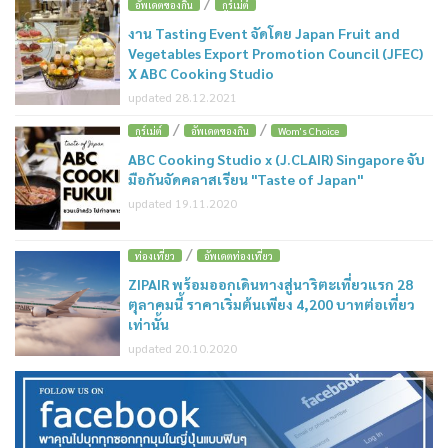
/
อัพเดตของกิน
กูร์เม่ต์
งาน Tasting Event จัดโดย Japan Fruit and
Vegetables Export Promotion Council (JFEC)
X ABC Cooking Studio
updated 28.12.2021
/
/
กูร์เม่ต์
อัพเดตของกิน
Wom's Choice
ABC Cooking Studio x (J.CLAIR) Singapore จับ
มือกันจัดคลาสเรียน "Taste of Japan"
updated 19.11.2020
/
ท่องเที่ยว
อัพเดตท่องเที่ยว
ZIPAIR พร้อมออกเดินทางสู่นาริตะเที่ยวแรก 28
ตุลาคมนี้ ราคาเริ่มต้นเพียง 4,200 บาทต่อเที่ยว
เท่านั้น
updated 20.10.2020