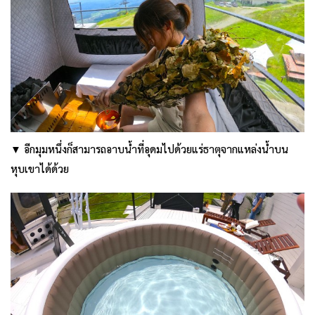
▼ อีกมุมหนึ่งก็สามารถอาบน้ำที่อุดมไปด้วยแร่ธาตุจากแหล่งน้ำบน
หุบเขาได้ด้วย