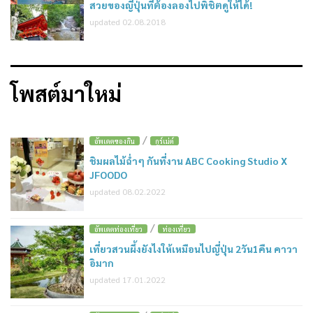
สวยของญี่ปุ่นที่ต้องลองไปพิชิตดูให้ได้!
updated 02.08.2018
โพสต์มาใหม่
/
อัพเดตของกิน
กูร์เม่ต์
ชิมผลไม้ฉ่ำๆ กันที่งาน ABC Cooking Studio X
JFOODO
updated 08.02.2022
/
อัพเดตท่องเที่ยว
ท่องเที่ยว
เที่ยวสวนผึ้งยังไงให้เหมือนไปญี่ปุ่น 2วัน1คืน คาวา
อิมาก
updated 17.01.2022