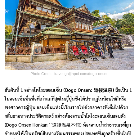
Photo Credit : travel.gaijinpot.com/dogo-onsen
อันดับที่ 1 อย่าง
โดโงะออนเซ็น (Dogo Onsen: 道後温泉)
ถือเป็น 1
ในออนเซ็นขึ้นชื่อที่เก่าแก่ที่สุดในญี่ปุ่นซึ่งได้ปรากฏในนิฮนโชกิหรือ
พงศาวดารญี่ปุ่น ออนเซ็นแห่งนี้เรียงรายไปด้วยอาคารที่เต็มไปด้วย
กลิ่นอายทางประวัติศาสตร์ อย่างห้องอาบน้ำโดโงะออนเซ็นฮอนคัง
(Dogo Onsen Honkan:``道後温泉本館) ห้องอาบน้ำสาธารณะที่ถูก
กำหนดให้เป็นทรัพย์สินทางวัฒนธรรมของประเทศซึ่งถูกสร้างขึ้นในปี