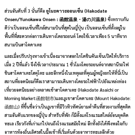
ส่วนอันดับที่ 3 นั่นก็คือ
ยูโนะคาวะออนเซ็น (Hakodate
Onsen/Yunokawa Onsen : 函館温泉・湯の川温泉)
ซึ่งทราบกัน
ดีว่าเป็นออนเซ็นที่ใกล้สนามบินที่สุดในญี่ปุ่น เป็นออนเซ็นที่ตั้งอยู่ใน
พื้นที่ที่สะดวกต่อการเดินทางโดยรถยนต์ โดยใช้เวลาเพียง 5 นาทีจาก
สนามบินฮาโคดาเตะ
และเมื่อปรับปรุงทางเข้าเนื่องมาจากฮอกไกโดชินคันเซ็นเปิดให้บริการ
เมื่อ 2 ปีที่แล้ว จึงใช้เวลาประมาณ 1 ชั่วโมงโดยรถยนต์จากสถานีรถไฟ
ชินฮาโคดาเตะโฮคุโตะ และอีกหนึ่งในเหตุผลที่คุณผู้หญิงยกให้ที่นี่เป็น
สถานที่ยอดนิยมก็คือเราสามารถเดินทางโดยรถไฟฟ้าไปยังแหล่งท่อง
เที่ยวยอดนิยมอย่างตลาดเช้าฮาโคดาเตะ (Hakodate Asaichi or
Morning Market:函館朝市)และภูเขาฮาโคดาเตะ (Mount Hakodate:
函館山) ที่ขึ้นชื่อว่าเป็นภูเขาที่มีวิวทิวทัศน์ยามค่ำคืนที่สวยงามที่สุดติด
สามอันดับแรกของญี่ปุ่น สำหรับที่พัก ก็มีตั้งแต่โรงแรมสไตล์ย้อนยุคติด
ทะเล เรียวกังที่เก่าแก่ไปจนถึงโรงแรมสมัยใหม่ อีกทั้งยังได้พึงพอใจกับ
อาหารท้องถิ่นเลิศรสในมื้อเช้าที่เริ่มต้นด้วยอาหารทะเลอีกด้วย