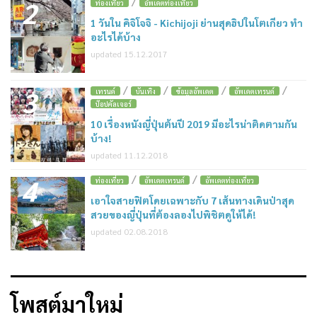
/
2
ท่องเที่ยว
อัพเดตท่องเที่ยว
1 วันใน คิจิโจจิ - Kichijoji ย่านสุดฮิปในโตเกียว ทำ
อะไรได้บ้าง
updated 15.12.2017
/
/
/
/
3
เทรนด์
บันเทิง
ข้อมูลอัพเดต
อัพเดตเทรนด์
ป๊อปคัลเจอร์
10 เรื่องหนังญี่ปุ่นต้นปี 2019 มีอะไรน่าติดตามกัน
บ้าง!
updated 11.12.2018
/
/
4
ท่องเที่ยว
อัพเดตเทรนด์
อัพเดตท่องเที่ยว
เอาใจสายฟิตโดยเฉพาะกับ 7 เส้นทางเดินป่าสุด
สวยของญี่ปุ่นที่ต้องลองไปพิชิตดูให้ได้!
updated 02.08.2018
โพสต์มาใหม่