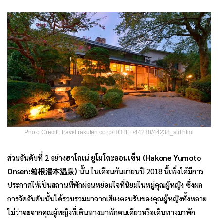
Photo Credit : travel.rakuten.co.jp/HOTEL/44238/44238_std.html
ส่วนอันดับที่ 2 อย่าง
ฮาโกเน่ ยูโมโตะออนเซ็น (Hakone Yumoto
Onsen:箱根湯本温泉)
นั้น ในเดือนกันยายนปี 2018 นี้เพิ่งได้มีการ
ประกาศให้เป็นสถานที่พักผ่อนหย่อนใจที่นิยมในหมู่คุณผู้หญิง ซึ่งผล
การจัดอันดับนั้นได้รวบรวมมาจากเสียงตอบรับของคุณผู้หญิงทั้งหลาย
ไม่ว่าจะจากคุณผู้หญิงที่เดินทางมาพักคนเดียวหรือเดินทางมาพัก