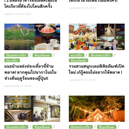
! 2 แหล่งอาหารทะเลสดใหม่ใน
โตเกียวสวยเฟี้ยวไม่แพ้ใคร!
โตเกียวที่ต้องไปโดนสักครั้ง
updated 18.10.2019
updated 20.06.2018
/
/
/
/
อัพเดตท่องเที่ยว
ข้อมูลอัพเดต
ท่องเที่ยว
อัพเดตท่องเที่ยว
ท่องเที่ยว
ข้อมูลอัพเดต
แนะนำแหล่งท่องเที่ยวที่ห้าม
รวมสวนสนุกเเละพิพิธภัณฑ์เปิด
พลาด! หากคุณไปนากาโนะใน
ใหม่ เก๋กู๊ดจนไม่อยากให้พลาด !
ช่วงต้นฤดูร้อนของญี่ปุ่น!!
updated 15.11.2019
updated 06.07.2018
/
/
/
/
อัพเดตท่องเที่ยว
ข้อมูลอัพเดต
อัพเดตท่องเที่ยว
ข้อมูลอัพเดต