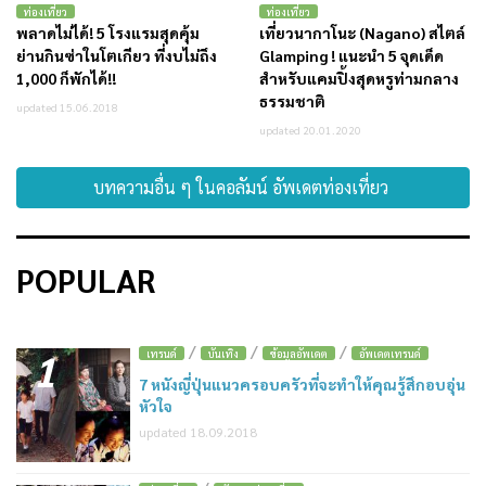
ท่องเที่ยว
ท่องเที่ยว
พลาดไม่ได้! 5 โรงแรมสุดคุ้ม
เที่ยวนากาโนะ (Nagano) สไตล์
ย่านกินซ่าในโตเกียว ที่งบไม่ถึง
Glamping ! แนะนำ 5 จุดเด็ด
1,000 ก็พักได้!!
สำหรับแคมปิ้งสุดหรูท่ามกลาง
ธรรมชาติ
updated 15.06.2018
updated 20.01.2020
บทความอื่น ๆ ในคอลัมน์ อัพเดตท่องเที่ยว
POPULAR
/
/
/
1
เทรนด์
บันเทิง
ข้อมูลอัพเดต
อัพเดตเทรนด์
7 หนังญี่ปุ่นแนวครอบครัวที่จะทำให้คุณรู้สึกอบอุ่น
หัวใจ
updated 18.09.2018