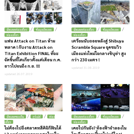
/
/
/
/
อัพเดตท่องเที่ยว
ข้อมูลอัพเดต
อัพเดตท่องเที่ยว
ข้อมูลอัพเดต
ท่องเที่ยว
ท่องเที่ยว
แฟน Attack on Titan ห้าม
เตรียมนับถอยหลังสู่ Shibuya
พลาด ! กับงาน Attack on
Scramble Square จุดชมวิว
Titan Exhibition FINAL ที่จะ
เมืองแห่งใหม่ใจกลางชิบุย่า สูง
จัดขึ้นที่โตเกียวตั้งแต่เดือน ก.ค.
กว่า 230 เมตร !
ยาวไปจนถึง ก.ย. !!!
updated 31.08.2019
updated 26.07.2019
/
/
/
/
อัพเดตของกิน
กูร์เม่ต์
ท่อง
อัพเดตท่องเที่ยว
ข้อมูลอัพเดต
เที่ยว
ท่องเที่ยว
ไม่ต้องไปถึงตลาดทสึคิจิก็ฟินได้
เคยไปกันยัง? ท้องฟ้าจำลองใน