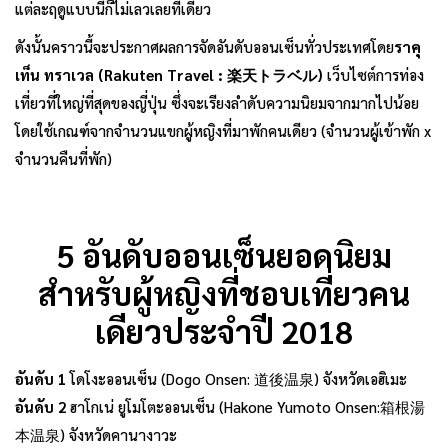
แต่ละฤดูแบบนี้ก็ไม่เลวเลยทีเดียว
ดังนั้นคราวนี้จะประกาศผลการจัดอันดับออนเซ็นทั่วประเทศโดย
ราคุ
เท็น ทราเวล (Rakuten Travel : 楽天トラベル)
เว็บไซต์การท่อง
เที่ยวที่ใหญ่ที่สุดของญี่ปุ่น ซึ่งจะเรียงลำดับความนิยมจากมากไปน้อย
โดยใช้เกณฑ์จากจำนวนแขกผู้หญิงที่มาพักคนเดียว (จำนวนผู้เข้าพัก x
จำนวนคืนที่พัก)
5 อันดับออนเซ็นยอดนิยม
สำหรับผู้หญิงที่ชอบเที่ยวคน
เดียวประจำปี 2018
อันดับ 1
โดโงะออนเซ็น (Dogo Onsen: 道後温泉) จังหวัดเอฮิเมะ
อันดับ 2
ฮาโกเน่ ยูโมโตะออนเซ็น (Hakone Yumoto Onsen:箱根湯
本温泉) จังหวัดคานางาวะ