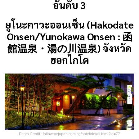
อันดับ 3
ยูโนะคาวะออนเซ็น (Hakodate
Onsen/Yunokawa Onsen : 函
館温泉・湯の川温泉) จังหวัด
ฮอกไกโด
Photo Credit : followmejapan.com.sg/hotel/detail.html?id=77