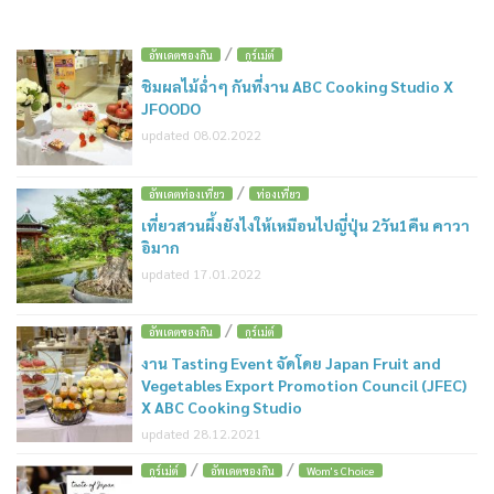
/
อัพเดตของกิน
กูร์เม่ต์
ชิมผลไม้ฉ่ำๆ กันที่งาน ABC Cooking Studio X
JFOODO
updated 08.02.2022
/
อัพเดตท่องเที่ยว
ท่องเที่ยว
เที่ยวสวนผึ้งยังไงให้เหมือนไปญี่ปุ่น 2วัน1คืน คาวา
อิมาก
updated 17.01.2022
/
อัพเดตของกิน
กูร์เม่ต์
งาน Tasting Event จัดโดย Japan Fruit and
Vegetables Export Promotion Council (JFEC)
X ABC Cooking Studio
updated 28.12.2021
/
/
กูร์เม่ต์
อัพเดตของกิน
Wom's Choice