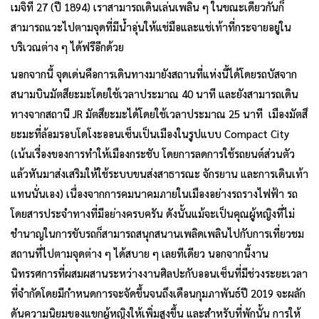
เมจิที่ 27 (ปี 1894) เราสามารถเดินเล่นเพลิน ๆ ในขณะเดียวกันก็
สามารถแวะไปตามจุดที่มีน้ำอุ่นให้แช่มือและแช่เท้าที่กระจายอยู่ใน
บริเวณต่าง ๆ ได้ฟรีอีกด้วย
นอกจากนี้ จุดเด่นคือการเดินทางมายังสถานที่แห่งนี้ได้โดยรถบัสจาก
สนามบินมัตสึยะมะโดยใช้เวลาประมาณ 40 นาที และยังสามารถเดิน
ทางจากสถานี JR มัตสึยะมะได้โดยใช้เวลาประมาณ 25 นาที เมืองมัตสึ
ยะมะที่ล้อมรอบโดโงะออนเซ็นเป็นเมืองในรูปแบบ Compact City
(เน้นเรื่องของการทำให้เมืองกระชับ โดยการลดการใช้รถยนต์ส่วนตัว
แล้วหันมาส่งเสริมให้ใช้ระบบขนส่งสาธารณะ จักรยาน และการเดินเท้า
แทนนั่นเอง) เนื่องจากการคมนาคมภายในเมืองอย่างรถรางไฟฟ้า รถ
โดยสารประจำทางที่มีอย่างครบครัน ดังนั้นแม้จะเป็นคุณผู้หญิงที่ไม่
ชำนาญในการขับรถก็สามารถสนุกสนานเพลิดเพลินไปกับการเที่ยวชม
สถานที่ไปตามจุดต่าง ๆ ได้สบาย ๆ เลยทีเดียว นอกจากนี้งาน
นิทรรศการที่ผสมผสานระหว่างงานศิลปะกับออนเซ็นที่มีช่วงระยะเวลา
ที่จำกัดโดยมีกำหนดการจะจัดขึ้นจนถึงเดือนกุมภาพันธ์ปี 2019 จะผลัก
ดันความนิยมของแขกผู้หญิงให้เพิ่มสูงขึ้น และสำหรับที่พักนั้น การให้