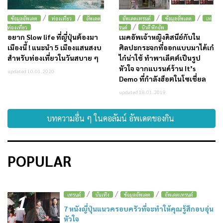
/
/
/
/
ข้อมูลอัพเดต
ท่องเที่ยว
อัพเดต
อัพเดตเทรนด์
ข้อมูลอัพเดต
เท
/
ท่องเที่ยว
รนด์
บิวตี้ พิกอัพ
อยาก Slow life ที่ญี่ปุ่นต้องมา
เมคอัพเจ้าหญิงดิสนีย์กับใน
เมืองนี้ ! แนะนำ 5 เมืองแสนสงบ
ศิลปะกระจกที่ออกแบบมาได้เก๋
สำหรับท่องเที่ยวในวันสบาย ๆ
ไก๋น่าใช้ ทำพาเล็ตต์เป็นรูป
หัวใจ จากแบรนด์ร้าน It’s
updated 10.01.2020
Demo ที่กำลังฮ็อตในโซเชี่ยล
updated 18.01.2019
บทความอื่น ๆ ในคอลัมน์ อัพเดตของกิน
POPULAR
/
/
/
1
เทรนด์
บันเทิง
ข้อมูลอัพเดต
อัพเดตเทรนด์
7 หนังญี่ปุ่นแนวครอบครัวที่จะทำให้คุณรู้สึกอบอุ่น
หัวใจ