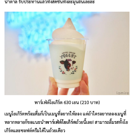
น้ำตาล รับประทานแล้วทั้งสดชื่นทั้งละมุนลิ้นเลยล่ะ
พาร์เฟ่ต์โยเกิร์ต 630 เยน (210 บาท)
เมนูโยเกิร์ตพร้อมดื่มก็เป็นเมนูที่อยากให้ลอง แต่ถ้าใครอยากลองเมนูที่
หลากหลายก็ขอแนะนำ
พาร์เฟ่ต์โยเกิร์ต
ถ้วยนี้เลย! สามารถลิ้มรสทั้งโย
เกิร์ตและซอฟต์ครีมได้ในถ้วยเดียว