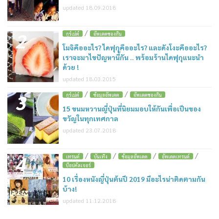
updated 18.09.2018
/
2
กูร์เม่ต์
อัพเดตของกิน
โมจิคืออะไร? ไดฟุกุคืออะไร? และดังโงะคืออะไร?
เราจะมาไขปัญหานี้กัน .. พร้อมร้านไดฟุกุแนะนำ
ด้วย !
updated 18.03.2015
/
/
3
กูร์เม่ต์
ข้อมูลอัพเดต
อัพเดตของกิน
15 ขนมหวานญี่ปุ่นที่นิยมมอบให้กันเพื่อเป็นของ
ขวัญในทุกเทศกาล
updated 23.07.2018
/
/
/
/
4
เทรนด์
บันเทิง
ข้อมูลอัพเดต
อัพเดตเทรนด์
ป๊อปคัลเจอร์
10 เรื่องหนังญี่ปุ่นต้นปี 2019 มีอะไรน่าติดตามกัน
บ้าง!
updated 11.12.2018