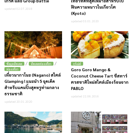
เกรด และ Group Battle
เที่ยวที่ดีที่สุดเหมาะสำหรับไป
ฟินความหนาวในเกียวโต
updated 02.07.2018
(Kyoto)
updated 03.01.2020
/
/
ข้อมูลอัพเดต
อัพเดตท่องเที่ยว
กูร์เม่ต์
Goro Goro Mango &
ท่องเที่ยว
เที่ยวนากาโนะ (Nagano) สไตล์
Coconut Cheese Tart ชีสทาร์
Glamping ! แนะนำ 5 จุดเด็ด
ตรสชาติใหม่สไตล์เมืองร้อนจาก
สำหรับแคมปิ้งสุดหรูท่ามกลาง
PABLO
ธรรมชาติ
updated 22.06.2016
updated 20.01.2020