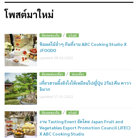
โพสต์มาใหม่
/
อัพเดตของกิน
กูร์เม่ต์
ชิมผลไม้ฉ่ำๆ กันที่งาน ABC Cooking Studio X
JFOODO
updated 08.02.2022
/
อัพเดตท่องเที่ยว
ท่องเที่ยว
เที่ยวสวนผึ้งยังไงให้เหมือนไปญี่ปุ่น 2วัน1คืน คาวา
อิมาก
updated 17.01.2022
/
อัพเดตของกิน
กูร์เม่ต์
งาน Tasting Event จัดโดย Japan Fruit and
Vegetables Export Promotion Council (JFEC)
X ABC Cooking Studio