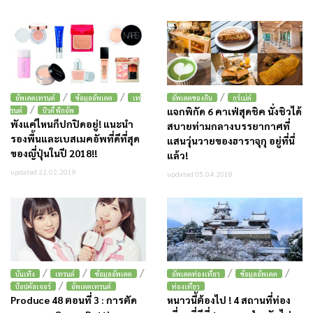
/
/
/
อัพเดตเทรนด์
ข้อมูลอัพเดต
เท
อัพเดตของกิน
กูร์เม่ต์
/
แจกพิกัด 6 คาเฟ่สุดชิค นั่งชิวได้
รนด์
บิวตี้ พิกอัพ
พังแค่ไหนก็ปกปิดอยู่! แนะนำ
สบายท่ามกลางบรรยากาศที่
รองพื้นและเบสเมคอัพที่ดีที่สุด
แสนวุ่นวายของฮาราจุกุ อยู่ที่นี่
ของญี่ปุ่นในปี 2018!!
แล้ว!
updated 22.02.2019
updated 05.04.2018
/
/
/
/
/
บันเทิง
เทรนด์
ข้อมูลอัพเดต
อัพเดตท่องเที่ยว
ข้อมูลอัพเดต
/
ป๊อปคัลเจอร์
อัพเดตเทรนด์
ท่องเที่ยว
Produce 48 ตอนที่ 3 : การตัด
หนาวนี้ต้องไป ! 4 สถานที่ท่อง