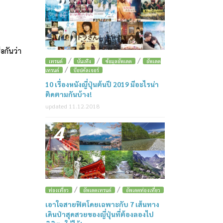
3
่อกันว่า
/
/
/
เทรนด์
บันเทิง
ข้อมูลอัพเดต
อัพเดต
/
เทรนด์
ป๊อปคัลเจอร์
10 เรื่องหนังญี่ปุ่นต้นปี 2019 มีอะไรน่า
ติดตามกันบ้าง!
updated 11.12.2018
4
/
/
ท่องเที่ยว
อัพเดตเทรนด์
อัพเดตท่องเที่ยว
เอาใจสายฟิตโดยเฉพาะกับ 7 เส้นทาง
เดินป่าสุดสวยของญี่ปุ่นที่ต้องลองไป