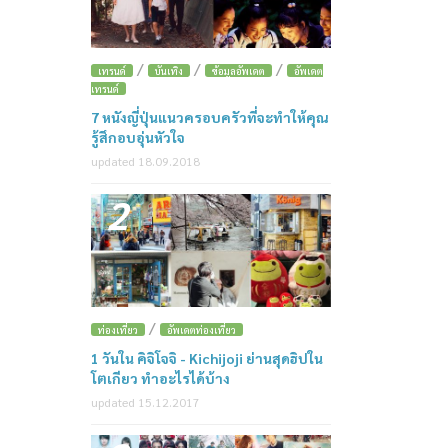
/
/
/
เทรนด์
บันเทิง
ข้อมูลอัพเดต
อัพเดต
เทรนด์
7 หนังญี่ปุ่นแนวครอบครัวที่จะทำให้คุณ
รู้สึกอบอุ่นหัวใจ
updated 18.09.2018
2
/
ท่องเที่ยว
อัพเดตท่องเที่ยว
1 วันใน คิจิโจจิ - Kichijoji ย่านสุดฮิปใน
โตเกียว ทำอะไรได้บ้าง
updated 15.12.2017