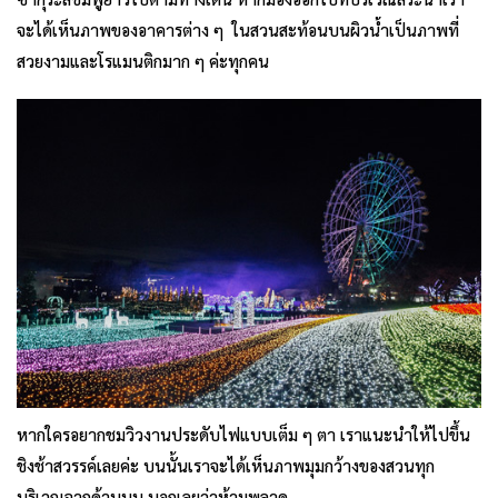
จะได้เห็นภาพของอาคารต่าง ๆ ในสวนสะท้อนบนผิวน้ำเป็นภาพที่
สวยงามและโรแมนติกมาก ๆ ค่ะทุกคน
หากใครอยากชมวิวงานประดับไฟแบบเต็ม ๆ ตา เราแนะนำให้ไปขึ้น
ชิงช้าสวรรค์เลยค่ะ บนนั้นเราจะได้เห็นภาพมุมกว้างของสวนทุก
บริเวณจากด้านบน บอกเลยว่าห้ามพลาด