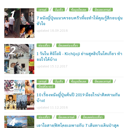
/
/
/
1
เทรนด์
บันเทิง
ข้อมูลอัพเดต
อัพเดตเทรนด์
7 หนังญี่ปุ่นแนวครอบครัวที่จะทำให้คุณรู้สึกอบอุ่น
หัวใจ
updated 18.09.2018
/
2
ท่องเที่ยว
อัพเดตท่องเที่ยว
1 วันใน คิจิโจจิ - Kichijoji ย่านสุดฮิปในโตเกียว ทำ
อะไรได้บ้าง
updated 15.12.2017
/
/
/
/
3
เทรนด์
บันเทิง
ข้อมูลอัพเดต
อัพเดตเทรนด์
ป๊อปคัลเจอร์
10 เรื่องหนังญี่ปุ่นต้นปี 2019 มีอะไรน่าติดตามกัน
บ้าง!
updated 11.12.2018
/
/
4
ท่องเที่ยว
อัพเดตเทรนด์
อัพเดตท่องเที่ยว
เอาใจสายฟิตโดยเฉพาะกับ 7 เส้นทางเดินป่าสุด