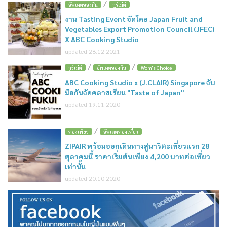
/
อัพเดตของกิน
กูร์เม่ต์
งาน Tasting Event จัดโดย Japan Fruit and
Vegetables Export Promotion Council (JFEC)
X ABC Cooking Studio
updated 28.12.2021
/
/
กูร์เม่ต์
อัพเดตของกิน
Wom's Choice
ABC Cooking Studio x (J.CLAIR) Singapore จับ
มือกันจัดคลาสเรียน "Taste of Japan"
updated 19.11.2020
/
ท่องเที่ยว
อัพเดตท่องเที่ยว
ZIPAIR พร้อมออกเดินทางสู่นาริตะเที่ยวแรก 28
ตุลาคมนี้ ราคาเริ่มต้นเพียง 4,200 บาทต่อเที่ยว
เท่านั้น
updated 20.10.2020