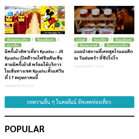
/
/
/
/
อัพเดตท่องเที่ยว
ข้อมูลอัพเดต
เทรนด์
ท่องเที่ยว
ข้อมูลอัพเดต
/
/
ท่องเที่ยว
อัพเดตเทรนด์
อัพเดตท่องเที่ยว
มิคกี้เม้าส์พาเที่ยว Kyushu – JR
แนะนำสถานที่เดทสุดโรแมนติก
Kyushu เปิดตัวรถไฟชินคันเซ็น
ณ วันฝนพรำ ที่ซัปโปโร
สายมิคกี้เม้าส์ พร้อมให้บริการ
updated 06.07.2018
ในเส้นทางเขต Kyushu ตั้งแต่วัน
ที่ 17 พฤษภาคมนี้
updated 06.06.2019
บทความอื่น ๆ ในคอลัมน์ อัพเดตท่องเที่ยว
POPULAR