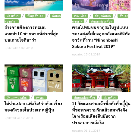
/
/
/
/
ท่องเที่ยว
ข้อมูลอัพเดต
อัพเดต
ท่องเที่ยว
ข้อมูลอัพเดต
อัพเดต
/
ท่องเที่ยว
เทศกาล
อัพเดตท่องเที่ยว
ร่างกายต้องการทะเล!
ตามไปชมชมซากุระในรูปแบบ
แนะนำ10 ชายหาดที่สวยที่สุด
ของแสงสีเสียงสุดอลังและดิจิทัล
บนเกาะโอกินาว่า
อาร์ตที่งาน “Nihonbashi
Sakura Festival 2019”
updated 07.09.2019
updated 15.03.2019
/
/
อัพเดตท่องเที่ยว
เทรนด์
อัพเดตท่องเที่ยว
ท่องเที่ยว
ไม่น่าแปลก แต่จริง! ว่าด้วยเรื่อง
11 วัดและศาลเจ้าชื่อดังทั่วญี่ปุ่น
ของถังขยะในประเทศญี่ปุ่น
ที่ขอพรความรักแล้วสมหวังดั่ง
ใจ พร้อมเสียงยืนยันจาก
updated 26.12.2013
ประสบการณ์จริง
updated 01.11.2017