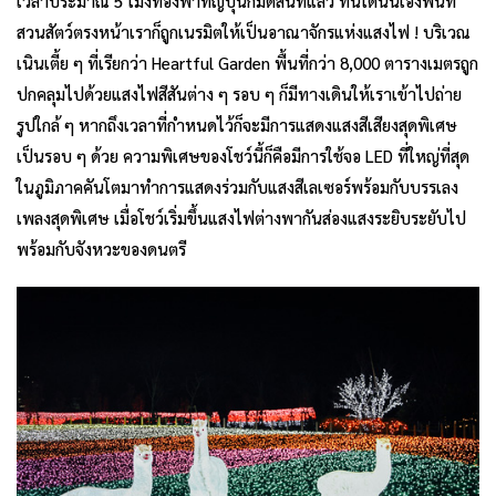
เวลาประมาณ 5 โมงท้องฟ้าที่ญี่ปุ่นก็มืดสนิทแล้ว ทันใดนั้นเองพื้นที่
สวนสัตว์ตรงหน้าเราก็ถูกเนรมิตให้เป็นอาณาจักรแห่งแสงไฟ ! บริเวณ
เนินเตี้ย ๆ ที่เรียกว่า Heartful Garden พื้นที่กว่า 8,000 ตารางเมตรถูก
ปกคลุมไปด้วยแสงไฟสีสันต่าง ๆ รอบ ๆ ก็มีทางเดินให้เราเข้าไปถ่าย
รูปใกล้ ๆ หากถึงเวลาที่กำหนดไว้ก็จะมีการแสดงแสงสีเสียงสุดพิเศษ
เป็นรอบ ๆ ด้วย ความพิเศษของโชว์นี้ก็คือมีการใช้จอ LED ที่ใหญ่ที่สุด
ในภูมิภาคคันโตมาทำการแสดงร่วมกับแสงสีเลเซอร์พร้อมกับบรรเลง
เพลงสุดพิเศษ เมื่อโชว์เริ่มขึ้นแสงไฟต่างพากันส่องแสงระยิบระยับไป
พร้อมกับจังหวะของดนตรี