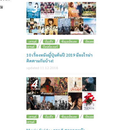
3
าม
/
/
/
เทรนด์
บันเทิง
ข้อมูลอัพเดต
อัพเดต
/
เทรนด์
ป๊อปคัลเจอร์
10 เรื่องหนังญี่ปุ่นต้นปี 2019 มีอะไรน่า
ติดตามกันบ้าง!
updated 11.12.2018
4
/
/
/
เทรนด์
บันเทิง
ข้อมูลอัพเดต
อัพเดต
เทรนด์