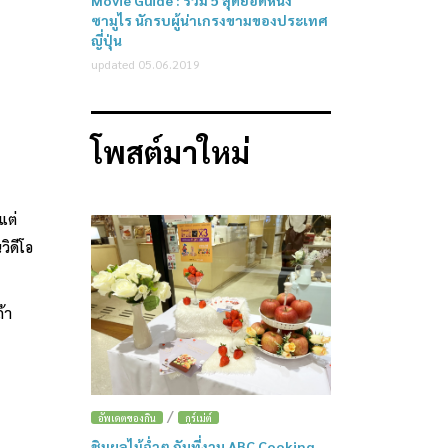
Movie Guide : รวม 5 สุดยอดหนัง
ซามูไร นักรบผู้น่าเกรงขามของประเทศ
ญี่ปุ่น
updated 05.06.2019
โพสต์มาใหม่
แต่
วิดีโอ
้า
/
อัพเดตของกิน
กูร์เม่ต์
ชิมผลไม้ฉ่ำๆ กันที่งาน ABC Cooking