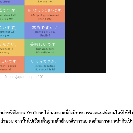
fb.com/japanesepod101
ษาผ่านวิดีโอบน YouTube ได้ นอกจากนี้ยังมีรายการพอดแคสต์ออนไลน์ให้ฟัง
 25 สำนวน จากนั้นไปเรียนพื้นฐานตัวอักษรฮิรากานะ ต่อด้วยการแนะนำตัวเป