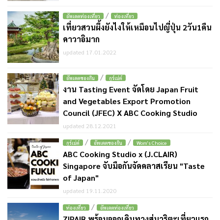
/
อัพเดตท่องเที่ยว
ท่องเที่ยว
เที่ยวสวนผึ้งยังไงให้เหมือนไปญี่ปุ่น 2วัน1คืน
คาวาอิมาก
updated 17.01.2022
/
อัพเดตของกิน
กูร์เม่ต์
งาน Tasting Event จัดโดย Japan Fruit
and Vegetables Export Promotion
Council (JFEC) X ABC Cooking Studio
updated 28.12.2021
/
/
กูร์เม่ต์
อัพเดตของกิน
Wom's Choice
ABC Cooking Studio x (J.CLAIR)
Singapore จับมือกันจัดคลาสเรียน "Taste
of Japan"
updated 19.11.2020
/
ท่องเที่ยว
อัพเดตท่องเที่ยว
ZIPAIR พร้อมออกเดินทางสู่นาริตะเที่ยวแรก