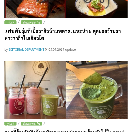
/
/
กูร์เม่ต์
อัพเดตของกิน
แฟนพันธุ์แท้เนื้อวากิวห้ามพลาด! แนะนำ 5 สุดยอดร้านอา
หารวากิวในเกียวโต
by
EDITORIAL DEPARTMENT
04.09.2019
update
/
/
กูร์เม่ต์
อัพเดตของกิน