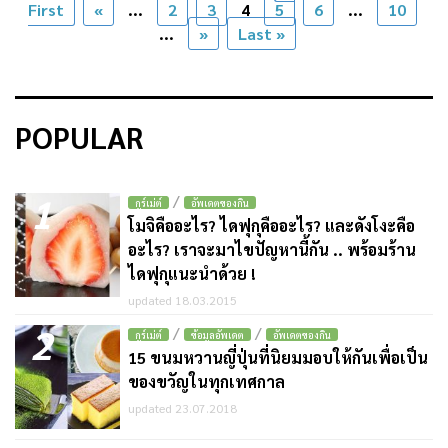
First
«
...
2
3
4
5
6
...
10
...
»
Last »
POPULAR
1
/
กูร์เม่ต์
อัพเดตของกิน
โมจิคืออะไร? ไดฟุกุคืออะไร? และดังโงะคือ
อะไร? เราจะมาไขปัญหานี้กัน .. พร้อมร้าน
ไดฟุกุแนะนำด้วย !
updated 18.03.2015
2
/
/
กูร์เม่ต์
ข้อมูลอัพเดต
อัพเดตของกิน
15 ขนมหวานญี่ปุ่นที่นิยมมอบให้กันเพื่อเป็น
ของขวัญในทุกเทศกาล
updated 23.07.2018