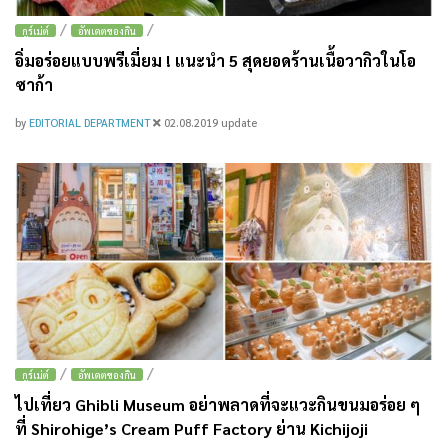
/
/
กูร์เม่ต์
อัพเดตของกิน
อิ่มอร่อยแบบพรีเมี่ยม ! แนะนำ 5 สุดยอดร้านเนื้อวากิวในโอ
ซาก้า
by
EDITORIAL DEPARTMENT
02.08.2019
update
/
/
กูร์เม่ต์
อัพเดตของกิน
ไปเที่ยว Ghibli Museum อย่าพลาดที่จะแวะกินขนมอร่อย ๆ
ที่ Shirohige’s Cream Puff Factory ย่าน Kichijoji