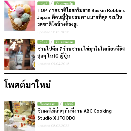
3
/
กูร์เม่ต์
อัพเดตของกิน
TOP 7 รสชาติไอศกรีมจาก Baskin Robbins
Japan ที่คนญี่ปุ่นชอบทานมากที่สุด จะเป็น
รสชาติใดบ้างต้องดู!
updated 18.01.2018
4
/
กูร์เม่ต์
อัพเดตของกิน
ชวนไปดื่ม 7 ร้านชานมไข่มุกในโตเกียวที่ฮิต
สุดๆ ใน IG ญี่ปุ่น
updated 09.04.2018
โพสต์มาใหม่
/
อัพเดตของกิน
กูร์เม่ต์
ชิมผลไม้ฉ่ำๆ กันที่งาน ABC Cooking
Studio X JFOODO
updated 08.02.2022