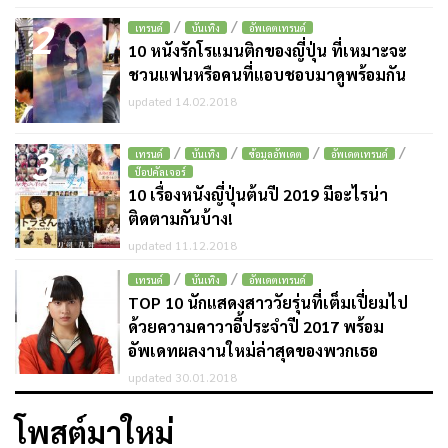
2
/
/
เทรนด์
บันเทิง
อัพเดตเทรนด์
10 หนังรักโรแมนติกของญี่ปุ่น ที่เหมาะจะ
ชวนแฟนหรือคนที่แอบชอบมาดูพร้อมกัน
updated 14.02.2018
3
/
/
/
/
เทรนด์
บันเทิง
ข้อมูลอัพเดต
อัพเดตเทรนด์
ป๊อปคัลเจอร์
10 เรื่องหนังญี่ปุ่นต้นปี 2019 มีอะไรน่า
ติดตามกันบ้าง!
updated 11.12.2018
4
/
/
เทรนด์
บันเทิง
อัพเดตเทรนด์
TOP 10 นักแสดงสาววัยรุ่นที่เต็มเปี่ยมไป
ด้วยความคาวาอี้ประจำปี 2017 พร้อม
อัพเดทผลงานใหม่ล่าสุดของพวกเธอ
updated 30.01.2018
โพสต์มาใหม่