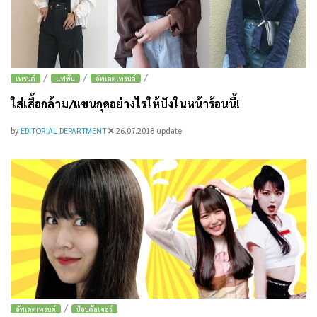
/
/
/
เทรนด์
แฟชั่น
อัพเดตเทรนด์
ใส่เสื้อกล้าม/แขนกุดอย่างไรให้ปังในหน้าร้อนนี้!
by
EDITORIAL DEPARTMENT
26.07.2018
update
/
อัพเดตเทรนด์
ป๊อปคัลเจอร์