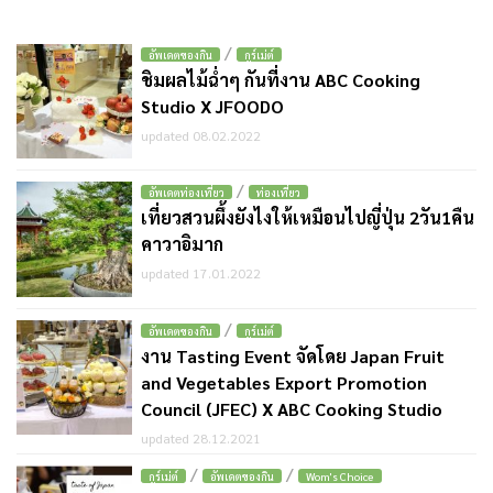
/
อัพเดตของกิน
กูร์เม่ต์
ชิมผลไม้ฉ่ำๆ กันที่งาน ABC Cooking
Studio X JFOODO
updated 08.02.2022
/
อัพเดตท่องเที่ยว
ท่องเที่ยว
เที่ยวสวนผึ้งยังไงให้เหมือนไปญี่ปุ่น 2วัน1คืน
คาวาอิมาก
updated 17.01.2022
/
อัพเดตของกิน
กูร์เม่ต์
งาน Tasting Event จัดโดย Japan Fruit
and Vegetables Export Promotion
Council (JFEC) X ABC Cooking Studio
updated 28.12.2021
/
/
กูร์เม่ต์
อัพเดตของกิน
Wom's Choice