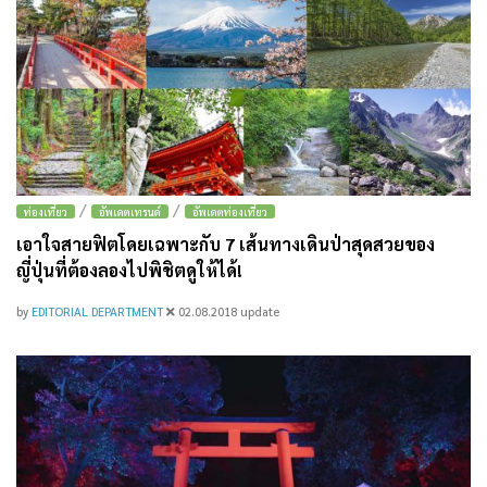
/
/
ท่องเที่ยว
อัพเดตเทรนด์
อัพเดตท่องเที่ยว
เอาใจสายฟิตโดยเฉพาะกับ 7 เส้นทางเดินป่าสุดสวยของ
ญี่ปุ่นที่ต้องลองไปพิชิตดูให้ได้!
by
EDITORIAL DEPARTMENT
02.08.2018
update