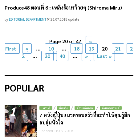
Produce48 ตอนที่ 6 : เพลิงร้อนรว้ายๆ (Shiroma Miru)
by
EDITORIAL DEPARTMENT
26.07.2018
update
Page 20 of 47
«
First
«
...
10
...
18
19
20
21
2
2
...
30
40
...
»
Last »
POPULAR
1
/
/
/
เทรนด์
บันเทิง
ข้อมูลอัพเดต
อัพเดตเทรนด์
7 หนังญี่ปุ่นแนวครอบครัวที่จะทำให้คุณรู้สึก
อบอุ่นหัวใจ
updated 18.09.2018