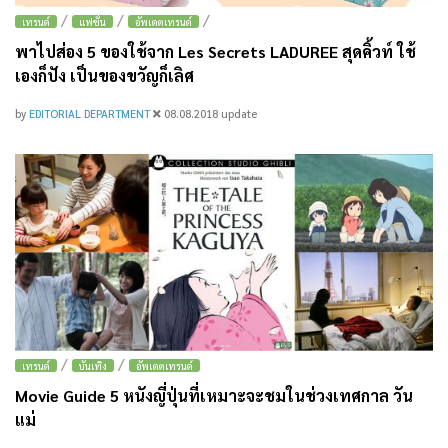
/
/
/
เทรนด์
แฟชั่น
อัพเดตเทรนด์
พาไปส่อง 5 ของใช้จาก Les Secrets LADUREE สุดคิ้วท์ ใช้
เองก็ปัง เป็นของขวัญก็เลิศ
by
EDITORIAL DEPARTMENT
08.08.2018
update
/
/
เทรนด์
บันเทิง
อัพเดตเทรนด์
Movie Guide 5 หนังญี่ปุ่นที่เหมาะจะชมในช่วงเทศกาล วัน
แม่