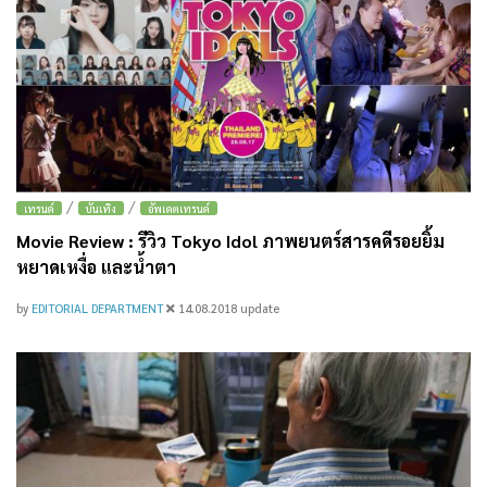
/
/
เทรนด์
บันเทิง
อัพเดตเทรนด์
Movie Review : รีวิว Tokyo Idol ภาพยนตร์สารคดีรอยยิ้ม
หยาดเหงื่อ และน้ำตา
by
EDITORIAL DEPARTMENT
14.08.2018
update