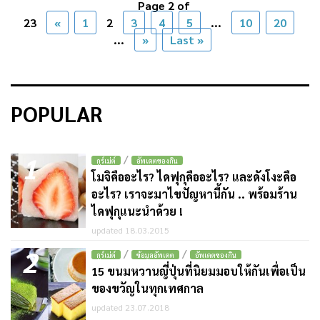
Page 2 of
23
«
1
2
3
4
5
...
10
20
...
»
Last »
POPULAR
1
/
กูร์เม่ต์
อัพเดตของกิน
โมจิคืออะไร? ไดฟุกุคืออะไร? และดังโงะคือ
อะไร? เราจะมาไขปัญหานี้กัน .. พร้อมร้าน
ไดฟุกุแนะนำด้วย !
updated 18.03.2015
2
/
/
กูร์เม่ต์
ข้อมูลอัพเดต
อัพเดตของกิน
15 ขนมหวานญี่ปุ่นที่นิยมมอบให้กันเพื่อเป็น
ของขวัญในทุกเทศกาล
updated 23.07.2018