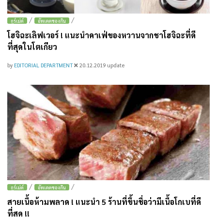
/
/
กูร์เม่ต์
อัพเดตของกิน
โฮจิฉะเลิฟเวอร์ ! แนะนำคาเฟ่ของหวานจากชาโฮจิฉะที่ดี
ที่สุดในโตเกียว
by
EDITORIAL DEPARTMENT
20.12.2019
update
/
/
กูร์เม่ต์
อัพเดตของกิน
สายเนื้อห้ามพลาด ! แนะนำ 5 ร้านที่ขึ้นชื่อว่ามีเนื้อโกเบที่ดี
ที่สุด !!