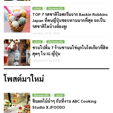
3
/
กูร์เม่ต์
อัพเดตของกิน
TOP 7 รสชาติไอศกรีมจาก Baskin Robbins
Japan ที่คนญี่ปุ่นชอบทานมากที่สุด จะเป็น
รสชาติใดบ้างต้องดู!
updated 18.01.2018
4
/
กูร์เม่ต์
อัพเดตของกิน
ชวนไปดื่ม 7 ร้านชานมไข่มุกในโตเกียวที่ฮิต
สุดๆ ใน IG ญี่ปุ่น
updated 09.04.2018
โพสต์มาใหม่
/
อัพเดตของกิน
กูร์เม่ต์
ชิมผลไม้ฉ่ำๆ กันที่งาน ABC Cooking
Studio X JFOODO