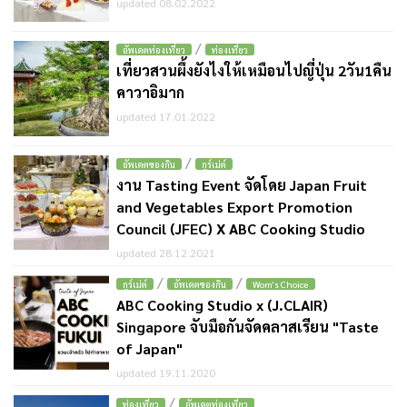
updated 08.02.2022
/
อัพเดตท่องเที่ยว
ท่องเที่ยว
เที่ยวสวนผึ้งยังไงให้เหมือนไปญี่ปุ่น 2วัน1คืน
คาวาอิมาก
updated 17.01.2022
/
อัพเดตของกิน
กูร์เม่ต์
งาน Tasting Event จัดโดย Japan Fruit
and Vegetables Export Promotion
Council (JFEC) X ABC Cooking Studio
updated 28.12.2021
/
/
กูร์เม่ต์
อัพเดตของกิน
Wom's Choice
ABC Cooking Studio x (J.CLAIR)
Singapore จับมือกันจัดคลาสเรียน "Taste
of Japan"
updated 19.11.2020
/
ท่องเที่ยว
อัพเดตท่องเที่ยว