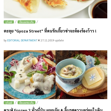
/
/
กูร์เม่ต์
อัพเดตของกิน
ตะลุย "Gyoza Street" ที่คนรักเกี๊ยวซ่าจะต้องร้องว้าว !
by
EDITORIAL DEPARTMENT
27.11.2019
update
/
/
กูร์เม่ต์
อัพเดตของกิน
คาเฟ่ Frozen 2 ทั่วญี่ปุ่น ผจญภัย & ลิ้มรสความอร่อยในดิน