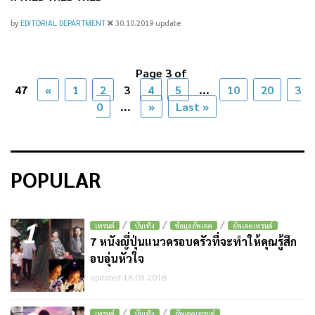
by
EDITORIAL DEPARTMENT
30.10.2019
update
Page 3 of
47
«
1
2
3
4
5
...
10
20
3
0
...
»
Last »
POPULAR
1
/
/
/
เทรนด์
บันเทิง
ข้อมูลอัพเดต
อัพเดตเทรนด์
7 หนังญี่ปุ่นแนวครอบครัวที่จะทำให้คุณรู้สึก
อบอุ่นหัวใจ
updated 18.09.2018
/
/
เทรนด์
บันเทิง
อัพเดตเทรนด์