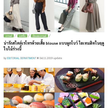
/
/
/
เทรนด์
แฟชั่น
อัพเดตเทรนด์
น่ารักสไตล์เรโทรด้วยเสื้อ blouse แบบผูกโบว์ ไอเทมฮิตในฤดู
ใบไม้ร่วงนี้
by
EDITORIAL DEPARTMENT
04.11.2019
update