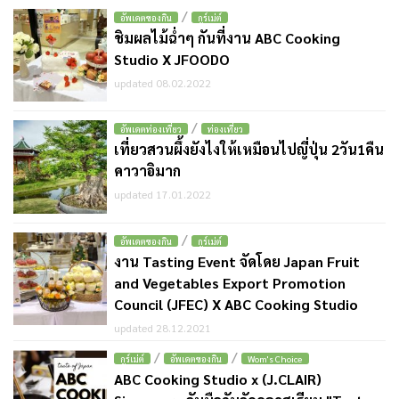
/
อัพเดตของกิน
กูร์เม่ต์
ชิมผลไม้ฉ่ำๆ กันที่งาน ABC Cooking
Studio X JFOODO
updated 08.02.2022
/
อัพเดตท่องเที่ยว
ท่องเที่ยว
เที่ยวสวนผึ้งยังไงให้เหมือนไปญี่ปุ่น 2วัน1คืน
คาวาอิมาก
updated 17.01.2022
/
อัพเดตของกิน
กูร์เม่ต์
งาน Tasting Event จัดโดย Japan Fruit
and Vegetables Export Promotion
Council (JFEC) X ABC Cooking Studio
updated 28.12.2021
/
/
กูร์เม่ต์
อัพเดตของกิน
Wom's Choice
ABC Cooking Studio x (J.CLAIR)