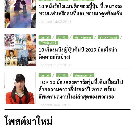
2
10 หนังรักโรแมนติกของญี่ปุ่น ที่เหมาะจะ
ชวนแฟนหรือคนที่แอบชอบมาดูพร้อมกัน
updated 14.02.2018
3
/
/
/
/
เทรนด์
บันเทิง
ข้อมูลอัพเดต
อัพเดตเทรนด์
ป๊อปคัลเจอร์
10 เรื่องหนังญี่ปุ่นต้นปี 2019 มีอะไรน่า
ติดตามกันบ้าง!
updated 11.12.2018
4
/
/
เทรนด์
บันเทิง
อัพเดตเทรนด์
TOP 10 นักแสดงสาววัยรุ่นที่เต็มเปี่ยมไป
ด้วยความคาวาอี้ประจำปี 2017 พร้อม
อัพเดทผลงานใหม่ล่าสุดของพวกเธอ
updated 30.01.2018
โพสต์มาใหม่