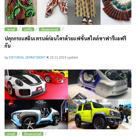
/
/
/
เทรนด์
แฟชั่น
อัพเดตเทรนด์
ปลุกกระแสอินเทรนด์ก่อนใครด้วยแฟชั่นสไตล์ซาฟารีแอฟริ
กัน
by
EDITORIAL DEPARTMENT
25.11.2019
update
/
/
เทรนด์
อัพเดตเทรนด์